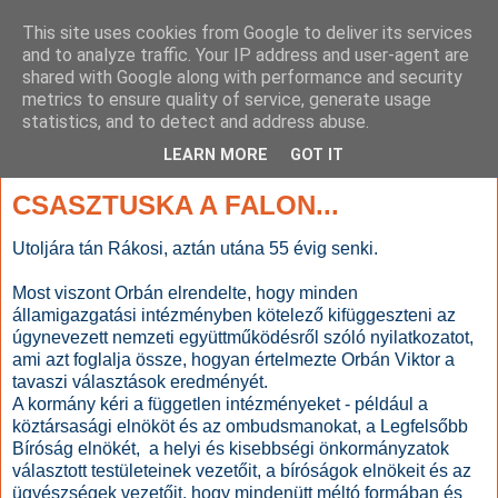
This site uses cookies from Google to deliver its services
and to analyze traffic. Your IP address and user-agent are
shared with Google along with performance and security
metrics to ensure quality of service, generate usage
statistics, and to detect and address abuse.
▼
LEARN MORE
GOT IT
2010. július 2., péntek
CSASZTUSKA A FALON...
Utoljára tán Rákosi, aztán utána 55 évig senki.
Most viszont Orbán elrendelte, hogy minden
államigazgatási intézményben kötelező kifüggeszteni az
úgynevezett nemzeti együttműködésről szóló nyilatkozatot,
ami azt foglalja össze, hogyan értelmezte Orbán Viktor a
tavaszi választások eredményét.
A kormány kéri a független intézményeket - például a
köztársasági elnököt és az ombudsmanokat, a Legfelsőbb
Bíróság elnökét, a helyi és kisebbségi önkormányzatok
választott testületeinek vezetőit, a bíróságok elnökeit és az
ügyészségek vezetőit, hogy mindenütt méltó formában és