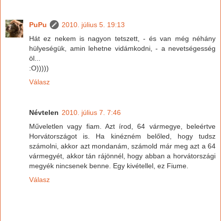
PuPu
2010. július 5. 19:13
Hát ez nekem is nagyon tetszett, - és van még néhány
hülyeségük, amin lehetne vidámkodni, - a nevetségesség
öl...
:O)))))
Válasz
Névtelen
2010. július 7. 7:46
Műveletlen vagy fiam. Azt írod, 64 vármegye, beleértve
Horvátországot is. Ha kinézném belőled, hogy tudsz
számolni, akkor azt mondanám, számold már meg azt a 64
vármegyét, akkor tán rájönnél, hogy abban a horvátországi
megyék nincsenek benne. Egy kivétellel, ez Fiume.
Válasz