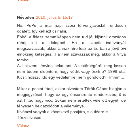
Névtelen
2010. július 5. 15:17
No, PuPu a mai napi szoci törvényjavaslat rendesen
odatett. Így kell ezt csinálni.
Ebből a fidesz semmiképpen nem tud jól kijönni: országos
röhej lett a dologból. Ha a szocik indítványát
megszavazzák, akkor annak híre lesz az Eu-ban a jővő évi
elnökség kétséges...Ha nem szavazzák meg, akkor a Vitya
tombol.
Azt hiszem tényleg bekattant. A testőrségéről meg lassan
nem tudom eldönteni, hogy védik vagy őrzik-e? 1998 óta.
Kicsit hosszú idő egy védelemre, nem gondolod? Hmmm...
Mikor a postot írtad, akkor olvastam Török Gábor blogján a
megjegyzését, hogy ez egy önsorsrontó rendelkezés, ő is
azt hitte, hogy vicc. Sokan nem értettek vele ott egyet, de
fényesen beigazolódott a véleménye.
Kiváncsi vagyok a következő postjára, s a tiédre is...
Törzsolvasód
Válasz