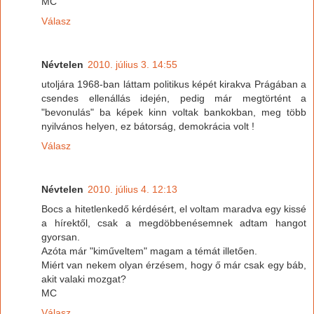
MC
Válasz
Névtelen
2010. július 3. 14:55
utoljára 1968-ban láttam politikus képét kirakva Prágában a
csendes ellenállás idején, pedig már megtörtént a
"bevonulás" ba képek kinn voltak bankokban, meg több
nyilvános helyen, ez bátorság, demokrácia volt !
Válasz
Névtelen
2010. július 4. 12:13
Bocs a hitetlenkedő kérdésért, el voltam maradva egy kissé
a hírektől, csak a megdöbbenésemnek adtam hangot
gyorsan.
Azóta már "kiműveltem" magam a témát illetően.
Miért van nekem olyan érzésem, hogy ő már csak egy báb,
akit valaki mozgat?
MC
Válasz