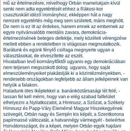
mű az értelmezésre, mivelhogy Orbán mamelukjain kívül
senki nem adta egyetértését ehhez a Rákosi-kor
csasztuskáit idéző irományhoz, ekképpen hát a nagy
nemzeti egyetértés még meg sem született, máris meghótt.
De nem is ez itt az érdekes, hanem ennek az embernek az
egyre nyilvánvalóbb mentális zavara, demokrácia-
értelmezésének beteges defektje, mely közéleti vérengzése
mellett ebben a rendeletben is világosan megmutatkozik.
Barátunk és egünk fénylő csillaga megnyerte ugyan a
választásokat, de elveszítette az eszét.
Hivatalban levő kormányfőktől ugyanis egy demokráciában
nem teljesen megszokott dolog ugyanis, hogy saját
elmeszüleményeiket plakátolják ki a közintézményekben, -
rendesebb országokban legfeljebb az állam jelképeinek van
helyük a falakon.
Haladunk öles lképtekkel a banánköztársasági lét felé, -
lassan fel kell mérni, hogy van e elég szabad falfelület
elhelyezni a Nyilatkozatot, a Himnusz, a Szózat, a Székely
Himnusz és Papp-Váry Elemérné Magyar Hiszekegyének
szövegét, Orbán nagy és Semjén kis képét, a Szentkorona
papírmassé változatát, a hatvannégy vármegyét - beleértve
Horvátorsszágot, és a képet, melyen Orbán egyik hajdani