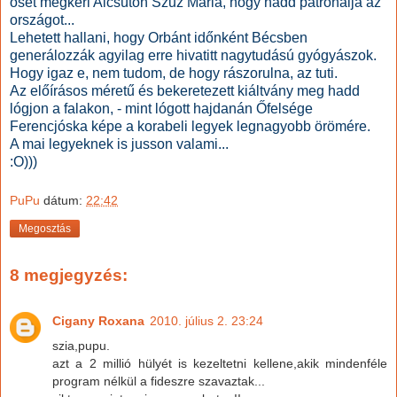
ősét megkéri Alcsúton Szűz Mária, hogy hadd patronálja az
országot...
Lehetett hallani, hogy Orbánt időnként Bécsben
generálozzák agyilag erre hivatitt nagytudású gyógyászok.
Hogy igaz e, nem tudom, de hogy rászorulna, az tuti.
Az előírásos méretű és bekeretezett kiáltvány meg hadd
lógjon a falakon, - mint lógott hajdanán Őfelsége
Ferencjóska képe a korabeli legyek legnagyobb örömére.
A mai legyeknek is jusson valami...
:O)))
PuPu
dátum:
22:42
Megosztás
8 megjegyzés:
Cigany Roxana
2010. július 2. 23:24
szia,pupu.
azt a 2 millió hülyét is kezeltetni kellene,akik mindenféle
program nélkül a fideszre szavaztak...