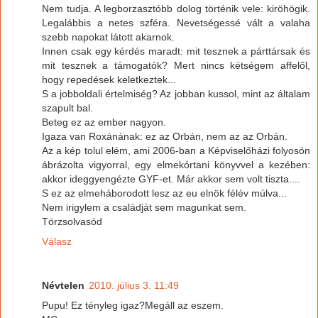
Nem tudja. A legborzasztóbb dolog történik vele: kiröhögik.
Legalábbis a netes szféra. Nevetségessé vált a valaha
szebb napokat látott akarnok.
Innen csak egy kérdés maradt: mit tesznek a párttársak és
mit tesznek a támogatók? Mert nincs kétségem affelől,
hogy repedések keletkeztek...
S a jobboldali értelmiség? Az jobban kussol, mint az általam
szapult bal.
Beteg ez az ember nagyon.
Igaza van Roxánának: ez az Orbán, nem az az Orbán.
Az a kép tolul elém, ami 2006-ban a Képviselőházi folyosón
ábrázolta vigyorral, egy elmekórtani könyvvel a kezében:
akkor ideggyengézte GYF-et. Már akkor sem volt tiszta....
S ez az elmeháborodott lesz az eu elnök félév múlva...
Nem irigylem a családját sem magunkat sem.
Törzsolvasód
Válasz
Névtelen
2010. július 3. 11:49
Pupu! Ez tényleg igaz?Megáll az eszem.