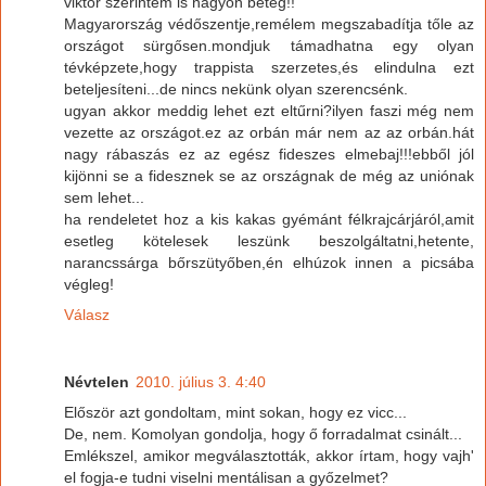
viktor szerintem is nagyon beteg!!
Magyarország védőszentje,remélem megszabadítja tőle az
országot sürgősen.mondjuk támadhatna egy olyan
tévképzete,hogy trappista szerzetes,és elindulna ezt
beteljesíteni...de nincs nekünk olyan szerencsénk.
ugyan akkor meddig lehet ezt eltűrni?ilyen faszi még nem
vezette az országot.ez az orbán már nem az az orbán.hát
nagy rábaszás ez az egész fideszes elmebaj!!!ebből jól
kijönni se a fidesznek se az országnak de még az uniónak
sem lehet...
ha rendeletet hoz a kis kakas gyémánt félkrajcárjáról,amit
esetleg kötelesek leszünk beszolgáltatni,hetente,
narancssárga bőrszütyőben,én elhúzok innen a picsába
végleg!
Válasz
Névtelen
2010. július 3. 4:40
Először azt gondoltam, mint sokan, hogy ez vicc...
De, nem. Komolyan gondolja, hogy ő forradalmat csinált...
Emlékszel, amikor megválasztották, akkor írtam, hogy vajh'
el fogja-e tudni viselni mentálisan a győzelmet?