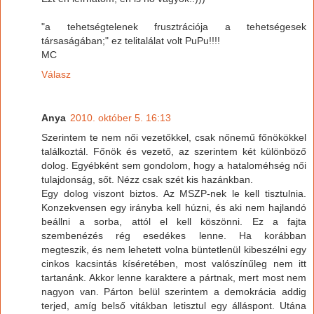
"a tehetségtelenek frusztrációja a tehetségesek
társaságában;" ez telitalálat volt PuPu!!!!
MC
Válasz
Anya
2010. október 5. 16:13
Szerintem te nem női vezetőkkel, csak nőnemű főnökökkel
találkoztál. Főnök és vezető, az szerintem két különböző
dolog. Egyébként sem gondolom, hogy a hataloméhség női
tulajdonság, sőt. Nézz csak szét kis hazánkban.
Egy dolog viszont biztos. Az MSZP-nek le kell tisztulnia.
Konzekvensen egy irányba kell húzni, és aki nem hajlandó
beállni a sorba, attól el kell köszönni. Ez a fajta
szembenézés rég esedékes lenne. Ha korábban
megteszik, és nem lehetett volna büntetlenül kibeszélni egy
cinkos kacsintás kíséretében, most valószínűleg nem itt
tartanánk. Akkor lenne karaktere a pártnak, mert most nem
nagyon van. Párton belül szerintem a demokrácia addig
terjed, amíg belső vitákban letisztul egy álláspont. Utána