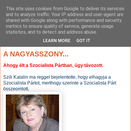
This site uses cookies from Google to deliver its services
and to analyze traffic. Your IP address and user-agent are
shared with Google along with performance and security
metrics to ensure quality of service, generate usage
statistics, and to detect and address abuse.
▼
LEARN MORE
GOT IT
2010. október 4., hétfő
A NAGYASSZONY...
Ahogy élt a Szocialista Pártban, úgy távozott.
S
zili Katalin ma reggel bejelentette, hogy elhagyja a
Szocialista Pártot, merthogy szerinte a Szocialista Párt
összeomlott.