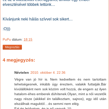
elvesztésével többek lettünk…
Kívánjunk neki hálás szívvel sok sikert…
:O)))
PuPu
dátum:
18:15
Megosztás
4 megjegyzés:
Névtelen
2010. október 4. 22:36
Végre van jó hír is. Nem kedveltem és nem tartottam
tehetségesnek, inkább úgy éreztem, valakik futtatják.Bár
kívülállóként nem sok közöm volt hozzá, de engem az ilyen
hatalom-éhes emberek dühítenek.Olyan, mint a női vezetők
nagy része (akikkel én találkoztam, sajnos), egy idő után
elszállnak maguktól....és semmi nem elég.
Ezt én leírhatom, én is nő vagyok.:)))