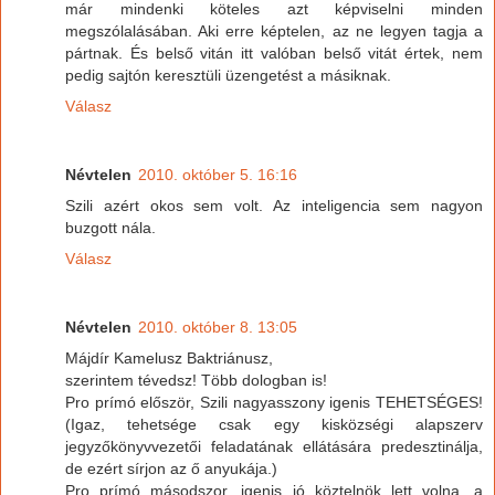
már mindenki köteles azt képviselni minden
megszólalásában. Aki erre képtelen, az ne legyen tagja a
pártnak. És belső vitán itt valóban belső vitát értek, nem
pedig sajtón keresztüli üzengetést a másiknak.
Válasz
Névtelen
2010. október 5. 16:16
Szili azért okos sem volt. Az inteligencia sem nagyon
buzgott nála.
Válasz
Névtelen
2010. október 8. 13:05
Májdír Kamelusz Baktriánusz,
szerintem tévedsz! Több dologban is!
Pro prímó először, Szili nagyasszony igenis TEHETSÉGES!
(Igaz, tehetsége csak egy kisközségi alapszerv
jegyzőkönyvvezetői feladatának ellátására predesztinálja,
de ezért sírjon az ő anyukája.)
Pro prímó másodszor, igenis jó köztelnök lett volna, a