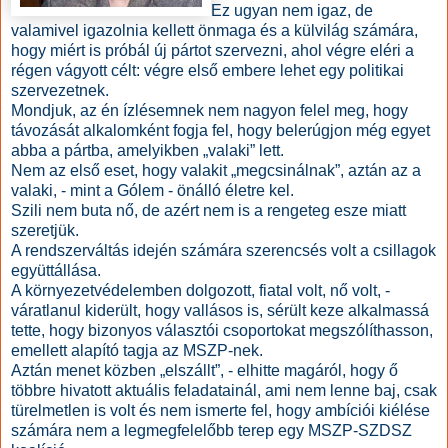
Ez ugyan nem igaz, de
valamivel igazolnia kellett önmaga és a külvilág számára,
hogy miért is próbál új pártot szervezni, ahol végre eléri a
régen vágyott célt: végre első embere lehet egy politikai
szervezetnek.
Mondjuk, az én ízlésemnek nem nagyon felel meg, hogy
távozását alkalomként fogja fel, hogy belerúgjon még egyet
abba a pártba, amelyikben „valaki” lett.
Nem az első eset, hogy valakit „megcsinálnak”, aztán az a
valaki, - mint a Gólem - önálló életre kel.
Szili nem buta nő, de azért nem is a rengeteg esze miatt
szeretjük.
A rendszerváltás idején számára szerencsés volt a csillagok
együttállása.
A környezetvédelemben dolgozott, fiatal volt, nő volt, -
váratlanul kiderült, hogy vallásos is, sérült keze alkalmassá
tette, hogy bizonyos választói csoportokat megszólíthasson,
emellett alapító tagja az MSZP-nek.
Aztán menet közben „elszállt”, - elhitte magáról, hogy ő
többre hivatott aktuális feladatainál, ami nem lenne baj, csak
türelmetlen is volt és nem ismerte fel, hogy ambíciói kiélése
számára nem a legmegfelelőbb terep egy MSZP-SZDSZ