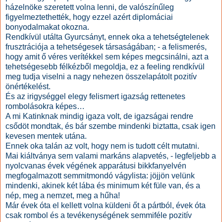
házelnöke szeretett volna lenni, de valószínűleg
figyelmeztethették, hogy ezzel azért diplomáciai
bonyodalmakat okozna.
Rendkívül utálta Gyurcsányt, ennek oka a tehetségtelenek
frusztrációja a tehetségesek társaságában; - a felismerés,
hogy amit ő véres verítékkel sem képes megcsinálni, azt a
tehetségesebb félkézből megoldja, ez a feeling rendkívül
meg tudja viselni a nagy nehezen összelapátolt pozitív
önértékelést.
És az irigységgel elegy felismert igazság rettenetes
rombolásokra képes…
A mi Katinknak mindig igaza volt, de igazságai rendre
csődöt mondtak, és bár szembe mindenki biztatta, csak igen
kevesen mentek utána.
Ennek oka talán az volt, hogy nem is tudott célt mutatni.
Mai kiáltványa sem valami markáns alapvetés, - legfeljebb a
nyolcvanas évek végének apparátusi bikkfanyelvén
megfogalmazott semmitmondó vágylista: jöjjön velünk
mindenki, akinek két lába és minimum két füle van, és a
nép, meg a nemzet, meg a hűha!
Már évek óta el kellett volna küldeni őt a pártból, évek óta
csak rombol és a tevékenységének semmiféle pozitív