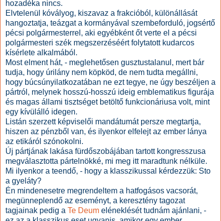
hozadéka nincs.
Elvtelenül kóvályog, kiszavaz a frakcióból, különállását
hangoztatja, teázgat a kormányával szembeforduló, jogsértő
pécsi polgármesterrel, aki egyébként őt verte el a pécsi
polgármesteri szék megszerzéséért folytatott kudarcos
kísérlete alkalmából.
Most elment hát, - meglehetősen gusztustalanul, mert bár
tudja, hogy úrilány nem köpköd, de nem tudta megállni,
hogy búcsúnyilatkozatában ne ezt tegye, ne úgy beszéljen a
pártról, melynek hosszú-hosszú ideig emblematikus figurája
és magas állami tisztséget betöltő funkcionáriusa volt, mint
egy kívülálló idegen.
Listán szerzett képviselői mandátumát persze megtartja,
hiszen az pénzből van, és ilyenkor elfelejt az ember lánya
az etikáról szónokolni.
Új pártjának lakása fürdőszobájában tartott kongresszusa
megválasztotta pártelnökké, mi meg itt maradtunk nélküle.
Mi ilyenkor a teendő, - hogy a klasszikussal kérdezzük: Sto
a gyeláty?
Én mindenesetre megrendeltem a hatfogásos vacsorát,
megünneplendő az eseményt, a keresztény tagozat
tagjainak pedig a
Te Deum
eléneklését tudnám ajánlani, -
ez az a klasszikus eset ugyanis, amikor egy ember