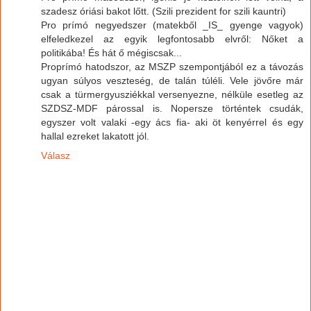
szadesz óriási bakot lőtt. (Szili prezident for szili kauntri)
Pro prímó negyedszer (matekből _IS_ gyenge vagyok)
elfeledkezel az egyik legfontosabb elvről: Nőket a
politikába! És hát ő mégiscsak...
Proprímó hatodszor, az MSZP szempontjából ez a távozás
ugyan súlyos veszteség, de talán túléli. Vele jövőre már
csak a türmergyusziékkal versenyezne, nélküle esetleg az
SZDSZ-MDF párossal is. Nopersze történtek csudák,
egyszer volt valaki -egy ács fia- aki öt kenyérrel és egy
hallal ezreket lakatott jól.
Válasz