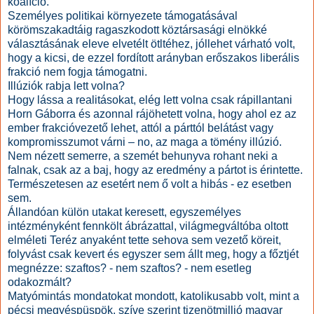
koalíció.
Személyes politikai környezete támogatásával
körömszakadtáig ragaszkodott köztársasági elnökké
választásának eleve elvetélt ötltéhez, jóllehet várható volt,
hogy a kicsi, de ezzel fordított arányban erőszakos liberális
frakció nem fogja támogatni.
Illúziók rabja lett volna?
Hogy lássa a realitásokat, elég lett volna csak rápillantani
Horn Gáborra és azonnal rájöhetett volna, hogy ahol ez az
ember frakcióvezető lehet, attól a párttól belátást vagy
kompromisszumot várni – no,
az maga a tömény illúzió.
Nem nézett semerre, a szemét behunyva rohant neki a
falnak, csak az a baj, hogy az eredmény a pártot is érintette.
Természetesen az esetért nem ő volt a hibás - ez esetben
sem.
Állandóan külön utakat keresett, egyszemélyes
intézményként fennkölt ábrázattal, világmegváltóba oltott
elméleti Teréz anyaként tette sehova sem vezető köreit,
folyvást csak kevert és egyszer sem állt meg, hogy a főztjét
megnézze: szaftos? - nem szaftos? - nem esetleg
odakozmált?
Matyómintás mondatokat mondott, katolikusabb volt, mint a
pécsi megyéspüspök, szíve szerint tizenötmillió magyar