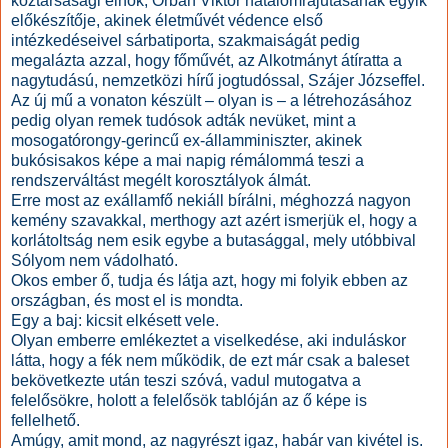
köztársasági elnök, Orbán Viktor hatalomrajutásának egyik
előkészítője, akinek életművét védence első
intézkedéseivel sárbatiporta, szakmaiságát pedig
megalázta azzal, hogy főművét, az Alkotmányt átíratta a
nagytudású, nemzetközi hírű jogtudóssal, Szájer Józseffel.
Az új mű a vonaton készült – olyan is – a létrehozásához
pedig olyan remek tudósok adták nevüket, mint a
mosogatórongy-gerincű ex-államminiszter, akinek
bukósisakos képe a mai napig rémálommá teszi a
rendszerváltást megélt korosztályok álmát.
Erre most az exállamfő nekiáll bírálni, méghozzá nagyon
kemény szavakkal, merthogy azt azért ismerjük el, hogy a
korlátoltság nem esik egybe a butasággal, mely utóbbival
Sólyom nem vádolható.
Okos ember ő, tudja és látja azt, hogy mi folyik ebben az
országban, és most el is mondta.
Egy a baj: kicsit elkésett vele.
Olyan emberre emlékeztet a viselkedése, aki induláskor
látta, hogy a fék nem működik, de ezt már csak a baleset
bekövetkezte után teszi szóvá, vadul mutogatva a
felelősökre, holott a felelősök tablóján az ő képe is
fellelhető.
Amúgy, amit mond, az nagyrészt igaz, habár van kivétel is.