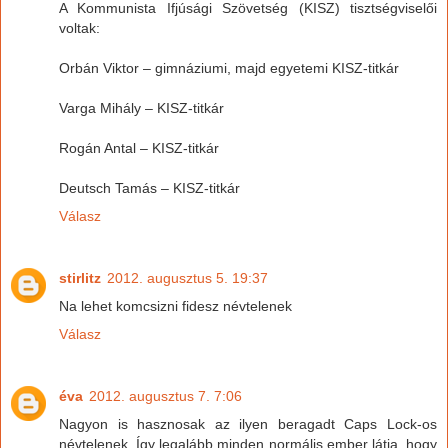
A Kommunista Ifjúsági Szövetség (KISZ) tisztségviselői
voltak:
Orbán Viktor – gimnáziumi, majd egyetemi KISZ-titkár
Varga Mihály – KISZ-titkár
Rogán Antal – KISZ-titkár
Deutsch Tamás – KISZ-titkár
Válasz
stirlitz
2012. augusztus 5. 19:37
Na lehet komcsizni fidesz névtelenek
Válasz
éva
2012. augusztus 7. 7:06
Nagyon is hasznosak az ilyen beragadt Caps Lock-os
névtelenek. Így legalább minden normális ember látja, hogy