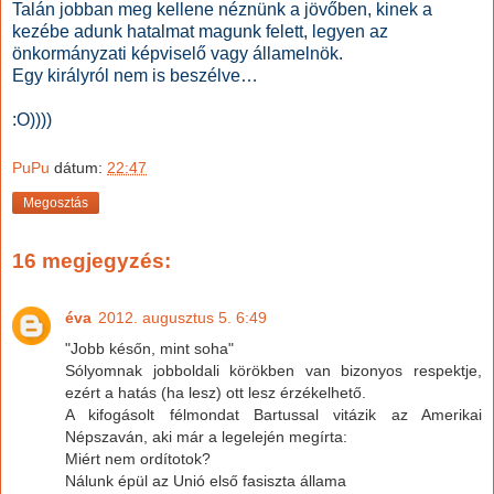
Talán jobban meg kellene néznünk a jövőben, kinek a
kezébe adunk hatalmat magunk felett, legyen az
önkormányzati képviselő vagy államelnök.
Egy királyról nem is beszélve…
:O))))
PuPu
dátum:
22:47
Megosztás
16 megjegyzés:
éva
2012. augusztus 5. 6:49
"Jobb későn, mint soha"
Sólyomnak jobboldali körökben van bizonyos respektje,
ezért a hatás (ha lesz) ott lesz érzékelhető.
A kifogásolt félmondat Bartussal vitázik az Amerikai
Népszaván, aki már a legelején megírta:
Miért nem ordítotok?
Nálunk épül az Unió első fasiszta állama