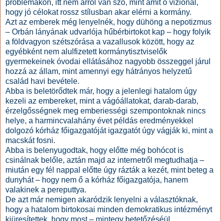
problémákon, itt nem arról van szó, mint amit ő vizionál,
hogy jó célokat rossz stílusban akar elérni a kormány.
Azt az emberek még lenyelnék, hogy dühöng a nepotizmus
– Orbán lányának udvarlója hűbérbirtokot kap – hogy folyik
a földvagyon szétszórása a vazallusok között, hogy az
egyébként nem alulfizetett kormánytisztviselők
gyermekeinek óvodai ellátásához nagyobb összeggel járul
hozzá az állam, mint amennyi egy hátrányos helyzetű
család havi bevétele.
Abba is beletörődtek már, hogy a jelenlegi hatalom úgy
kezeli az embereket, mint a vágóállatokat, darab-darab,
érzelgősségnek meg emberiességi szempontoknak nincs
helye, a harmincvalahány évet példás eredményekkel
dolgozó kórház főigazgatóját igazgatót úgy vágják ki, mint a
macskát fosni.
Abba is belenyugodtak, hogy előtte még bohócot is
csinálnak belőle, aztán majd az internetről megtudhatja –
miután egy fél nappal előtte úgy rázták a kezét, mint beteg a
dunyhát – hogy nem ő a kórház főigazgatója, hanem
valakinek a pereputtya.
De azt már nemigen akaródzik lenyelni a választóknak,
hogy a hatalom birtokosai minden demokratikus intézményt
kiüresítettek, hogy most – mintegy betetőzéséül