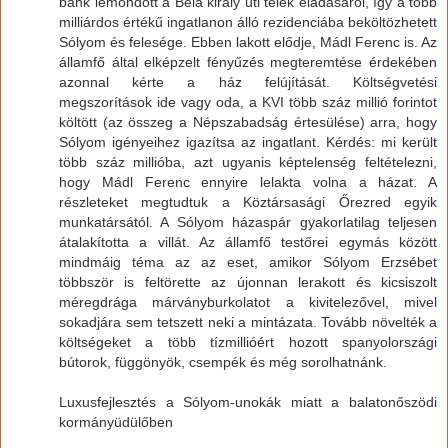
bank lemondott a Béla király úti telek eladásáról, így a több
milliárdos értékű ingatlanon álló rezidenciába beköltözhetett
Sólyom és felesége. Ebben lakott elődje, Mádl Ferenc is. Az
államfő által elképzelt fényűzés megteremtése érdekében
azonnal kérte a ház felújítását. Költségvetési
megszorítások ide vagy oda, a KVI több száz millió forintot
költött (az összeg a Népszabadság értesülése) arra, hogy
Sólyom igényeihez igazítsa az ingatlant. Kérdés: mi került
több száz millióba, azt ugyanis képtelenség feltételezni,
hogy Mádl Ferenc ennyire lelakta volna a házat. A
részleteket megtudtuk a Köztársasági Őrezred egyik
munkatársától. A Sólyom házaspár gyakorlatilag teljesen
átalakította a villát. Az államfő testőrei egymás között
mindmáig téma az az eset, amikor Sólyom Erzsébet
többször is feltörette az újonnan lerakott és kicsiszolt
méregdrága márványburkolatot a kivitelezővel, mivel
sokadjára sem tetszett neki a mintázata. Tovább növelték a
költségeket a több tízmillióért hozott spanyolországi
bútorok, függönyök, csempék és még sorolhatnánk.
Luxusfejlesztés a Sólyom-unokák miatt a balatonőszödi
kormányüdülőben