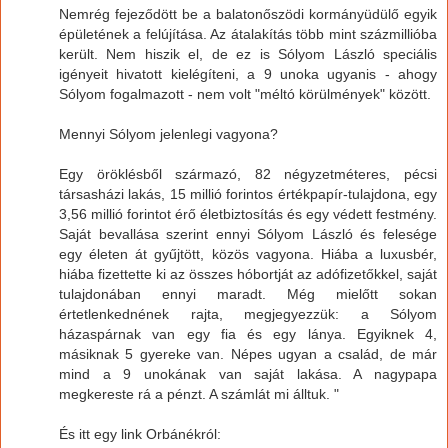
Nemrég fejeződött be a balatonőszödi kormányüdülő egyik
épületének a felújítása. Az átalakítás több mint százmillióba
került. Nem hiszik el, de ez is Sólyom László speciális
igényeit hivatott kielégíteni, a 9 unoka ugyanis - ahogy
Sólyom fogalmazott - nem volt "méltó körülmények" között.
Mennyi Sólyom jelenlegi vagyona?
Egy öröklésből származó, 82 négyzetméteres, pécsi
társasházi lakás, 15 millió forintos értékpapír-tulajdona, egy
3,56 millió forintot érő életbiztosítás és egy védett festmény.
Saját bevallása szerint ennyi Sólyom László és felesége
egy életen át gyűjtött, közös vagyona. Hiába a luxusbér,
hiába fizettette ki az összes hóbortját az adófizetőkkel, saját
tulajdonában ennyi maradt. Még mielőtt sokan
értetlenkednének rajta, megjegyezzük: a Sólyom
házaspárnak van egy fia és egy lánya. Egyiknek 4,
másiknak 5 gyereke van. Népes ugyan a család, de már
mind a 9 unokának van saját lakása. A nagypapa
megkereste rá a pénzt. A számlát mi álltuk. "
És itt egy link Orbánékról: