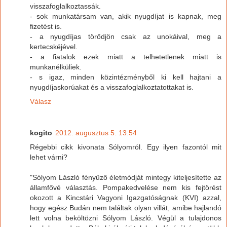
visszafoglalkoztassák.
- sok munkatársam van, akik nyugdíjat is kapnak, meg
fizetést is.
- a nyugdíjas törődjön csak az unokáival, meg a
kertecskéjével.
- a fiatalok ezek miatt a telhetetlenek miatt is
munkanélküliek.
- s igaz, minden közintézményből ki kell hajtani a
nyugdíjaskorúakat és a visszafoglalkoztatottakat is.
Válasz
kogito
2012. augusztus 5. 13:54
Régebbi cikk kivonata Sólyomról. Egy ilyen fazontól mit
lehet várni?
"Sólyom László fényűző életmódját mintegy kiteljesítette az
államfővé választás. Pompakedvelése nem kis fejtörést
okozott a Kincstári Vagyoni Igazgatóságnak (KVI) azzal,
hogy egész Budán nem találtak olyan villát, amibe hajlandó
lett volna beköltözni Sólyom László. Végül a tulajdonos