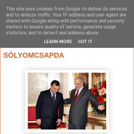
This site uses cookies from Google to deliver its services
and to analyze traffic. Your IP address and user-agent are
shared with Google along with performance and security
metrics to ensure quality of service, generate usage
statistics, and to detect and address abuse.
▼
LEARN MORE
GOT IT
2012. augusztus 4., szombat
SÓLYOMCSAPDA