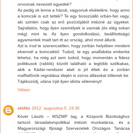
orvosnak nevezett egyedek?
Az pedig ok lenne a házuk, vagyonuk elvételére, hogy anno
a komcsik is ezt tették? Te egy bosszúálló orbán-fan vagy,
aki szintén csak az erő pozíciójából intézné az ügyeket.
Sajnálatos, hogy ilyen személyek is vannak (és elég sokan
még) mint te. Az ilyen gondolkodású, beállítottságú
agyamentek miatt tart itt az ország, ahol most állunk.
Azt is írod te szerencsétlen, hogy zorbán helyében mindent
elvennél a komcsiktól. Tudod, te egy analfabéta emberke
lehetsz, ha még azt sem tudod, hogy momentán a fidesz
politikusok (rablók) között található a legtöbb szélkakas,
akik a Kádár-rendszer alatt is jól éltek és a zorbán
maffiafőnök regnálása idején is zsíros állásokat töltenek be.
Tájékozódj, utána írjál ilyen idióta véleményt!
Válasz
stirlitz
2012. augusztus 5. 19:36
Kövér László – MSZMP tag, a Központi Bizottsághoz
tartozó társadalompolitikai intézet munkatársa, és a
Magyarországi Ifjúsági Szervezetek Országos Tanácsa