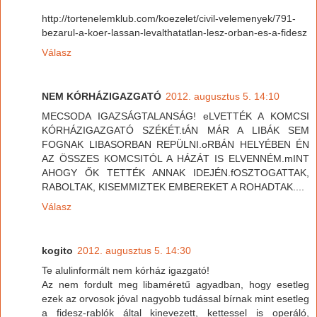
http://tortenelemklub.com/koezelet/civil-velemenyek/791-
bezarul-a-koer-lassan-levalthatatlan-lesz-orban-es-a-fidesz
Válasz
NEM KÓRHÁZIGAZGATÓ
2012. augusztus 5. 14:10
MECSODA IGAZSÁGTALANSÁG! eLVETTÉK A KOMCSI
KÓRHÁZIGAZGATÓ SZÉKÉT.tÁN MÁR A LIBÁK SEM
FOGNAK LIBASORBAN REPÜLNI.oRBÁN HELYÉBEN ÉN
AZ ÖSSZES KOMCSITÓL A HÁZÁT IS ELVENNÉM.mINT
AHOGY ŐK TETTÉK ANNAK IDEJÉN.fOSZTOGATTAK,
RABOLTAK, KISEMMIZTEK EMBEREKET A ROHADTAK....
Válasz
kogito
2012. augusztus 5. 14:30
Te alulinformált nem kórház igazgató!
Az nem fordult meg libaméretű agyadban, hogy esetleg
ezek az orvosok jóval nagyobb tudással bírnak mint esetleg
a fidesz-rablók által kinevezett, kettessel is operáló,