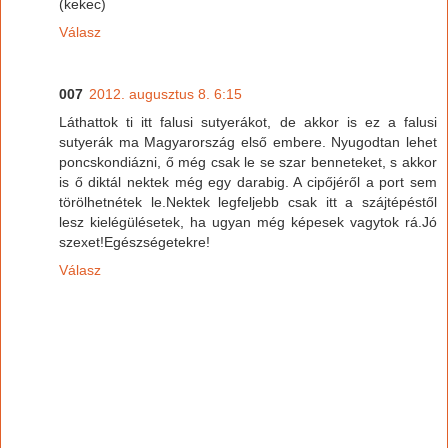
(kekec)
Válasz
007
2012. augusztus 8. 6:15
Láthattok ti itt falusi sutyerákot, de akkor is ez a falusi
sutyerák ma Magyarország első embere. Nyugodtan lehet
poncskondiázni, ő még csak le se szar benneteket, s akkor
is ő diktál nektek még egy darabig. A cipőjéről a port sem
törölhetnétek le.Nektek legfeljebb csak itt a szájtépéstől
lesz kielégülésetek, ha ugyan még képesek vagytok rá.Jó
szexet!Egészségetekre!
Válasz