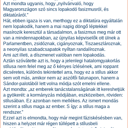
Azt mondta ugyanis, hogy „nyilvánvaló, hogy
Magyarországon szó sincs lopakodó fasizmusról, és
diktatúráról.”
Hát, ebben igaza is van, merthogy ez a diktatúra egyáltalán
nem lopakodik, hanem a mai napig döngő léptekkel
masírozik keresztül a társadalmon, a fasizmus meg már ott
van a mindennapokban, az újnyilas képviselők ott ülnek a
Parlamentben, zsidóznak, cigányoznak, Tiszaeszlároznak,
a neonyilas szabadcsapatok nyíltan randalíroznak.
Ami azt illeti, a díszmenet valóban nem lopakodás.
Aztán szóvátette azt is, hogy a jelenlegi hatalomgyakorlás
stílusa nem felel meg az ő kényes ízlésének, ami roppant
dicséretes, különös tekintettel arra, hogy ez a stílus akkor
sem volt más, amikor nem az aszófői falunapon, hanem a
Sándor-palotából lett volna módja szót emelni ellene.
Azt mondta: „az emberek tanácstalanságának itt kereshetjük
a gyökerét: a kormányzás módjában, eszközeiben, röviden:
stílusában. Ez azonban nem mellékes. Az ismert mondás
szerint a stílus maga az ember. S így: a stílus maga a
rendszer.”
Ezzel azt is elmondta, hogy már megint fáziskésésben van,
hiszen a helyzet már régen túllépett a stílusbeli