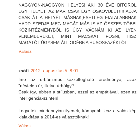
NAGGYON-NAGGYON HELYES! AKI 30 ÉVE BITOROL
EGY HELYET, AZ MÁR CSAK EGY ŐSKÖVÜLET!!!! ADJA
CSAK ÁT A HELYÉT MÁSNAK,ESETLEG FIATALABBNAK
HADD SZEDJE MEG MAGÁT MÁS IS.AZ ÖSSZES TÖBBI
KÖZINTÉZMÉNYBŐL IS ÚGY VÁGNÁM KI AZ ILYEN
VÉNEMBEREKET, MINT MACSKÁT FOSNI, HISZ
MAGÁTÓL ÚGYSEM ÁLL ODÉBB A HÚSOSFAZÉKTÓL.
Válasz
zsőfi
2012. augusztus 5. 8:01
Íme az orbánzmus kézzelfogható eredménye, azaz
"névtelen úr, illetve úrhölgy"!
Csak így, ebben a stílusban, ezzel az empátiával, ezen az
intelligencia-szinten!
Legyetek mindannyian ilyenek, könnyebb lesz a valós kép
kialakítása a 2014-es választóknak!
Válasz