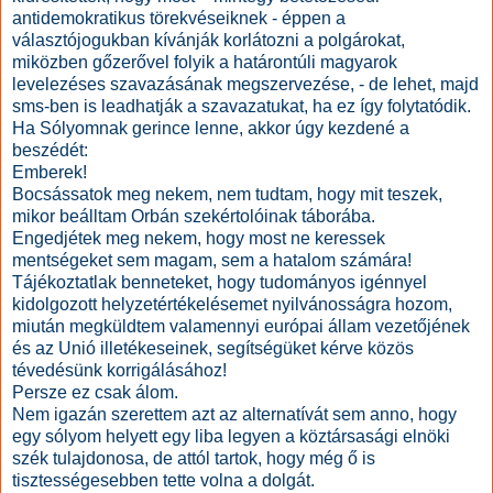
antidemokratikus törekvéseiknek - éppen a
választójogukban kívánják korlátozni a polgárokat,
miközben gőzerővel folyik a határontúli magyarok
levelezéses szavazásának megszervezése, - de lehet, majd
sms-ben is leadhatják a szavazatukat, ha ez így folytatódik.
Ha Sólyomnak gerince lenne, akkor úgy kezdené a
beszédét:
Emberek!
Bocsássatok meg nekem, nem tudtam, hogy mit teszek,
mikor beálltam Orbán szekértolóinak táborába.
Engedjétek meg nekem, hogy most ne keressek
mentségeket sem magam, sem a hatalom számára!
Tájékoztatlak benneteket, hogy tudományos igénnyel
kidolgozott helyzetértékelésemet nyilvánosságra hozom,
miután megküldtem valamennyi európai állam vezetőjének
és az Unió illetékeseinek, segítségüket kérve közös
tévedésünk korrigálásához!
Persze ez csak álom.
Nem igazán szerettem azt az alternatívát sem anno, hogy
egy sólyom helyett egy liba legyen a köztársasági elnöki
szék tulajdonosa, de attól tartok, hogy még ő is
tisztességesebben tette volna a dolgát.