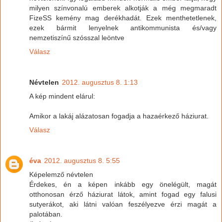
milyen színvonalú emberek alkotják a még megmaradt
FizeSS kemény mag derékhadát. Ezek menthetetlenek,
ezek bármit lenyelnek antikommunista és/vagy
nemzetiszínű szósszal leöntve
Válasz
Névtelen
2012. augusztus 8. 1:13
A kép mindent elárul:
Amikor a lakáj alázatosan fogadja a hazaérkező háziurat.
Válasz
éva
2012. augusztus 8. 5:55
Képelemző névtelen
Érdekes, én a képen inkább egy önelégült, magát
otthonosan érző háziurat látok, amint fogad egy falusi
sutyerákot, aki látni valóan feszélyezve érzi magát a
palotában.