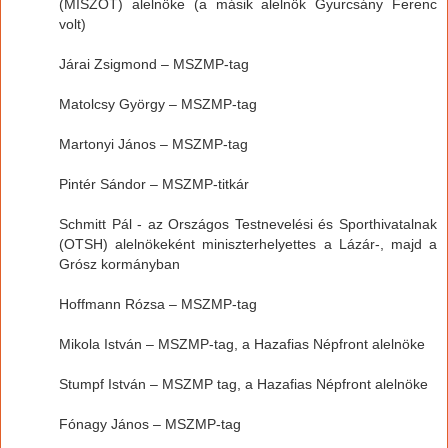
(MISZOT) alelnöke (a másik alelnök Gyurcsány Ferenc
volt)
Járai Zsigmond – MSZMP-tag
Matolcsy György – MSZMP-tag
Martonyi János – MSZMP-tag
Pintér Sándor – MSZMP-titkár
Schmitt Pál - az Országos Testnevelési és Sporthivatalnak
(OTSH) alelnökeként miniszterhelyettes a Lázár-, majd a
Grósz kormányban
Hoffmann Rózsa – MSZMP-tag
Mikola István – MSZMP-tag, a Hazafias Népfront alelnöke
Stumpf István – MSZMP tag, a Hazafias Népfront alelnöke
Fónagy János – MSZMP-tag