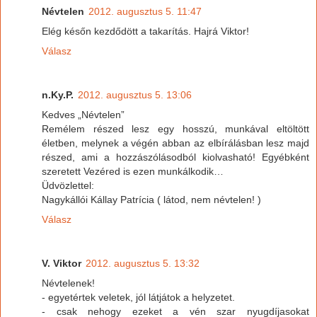
Névtelen
2012. augusztus 5. 11:47
Elég későn kezdődött a takarítás. Hajrá Viktor!
Válasz
n.Ky.P.
2012. augusztus 5. 13:06
Kedves „Névtelen”
Remélem részed lesz egy hosszú, munkával eltöltött
életben, melynek a végén abban az elbírálásban lesz majd
részed, ami a hozzászólásodból kiolvasható! Egyébként
szeretett Vezéred is ezen munkálkodik…
Üdvözlettel:
Nagykállói Kállay Patrícia ( látod, nem névtelen! )
Válasz
V. Viktor
2012. augusztus 5. 13:32
Névtelenek!
- egyetértek veletek, jól látjátok a helyzetet.
- csak nehogy ezeket a vén szar nyugdíjasokat