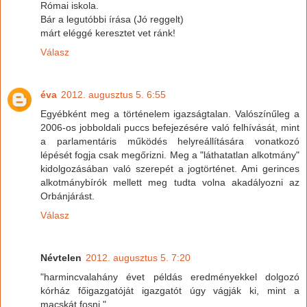
Római iskola.
Bár a legutóbbi írása (Jó reggelt)
márt eléggé keresztet vet ránk!
Válasz
éva
2012. augusztus 5. 6:55
Egyébként meg a történelem igazságtalan. Valószínűleg a
2006-os jobboldali puccs befejezésére való felhívását, mint
a parlamentáris működés helyreállítására vonatkozó
lépését fogja csak megőrizni. Meg a "láthatatlan alkotmány"
kidolgozásában való szerepét a jogtörténet. Ami gerinces
alkotmánybírók mellett meg tudta volna akadályozni az
Orbánjárást.
Válasz
Névtelen
2012. augusztus 5. 7:20
"harmincvalahány évet példás eredményekkel dolgozó
kórház főigazgatóját igazgatót úgy vágják ki, mint a
macskát fosni."