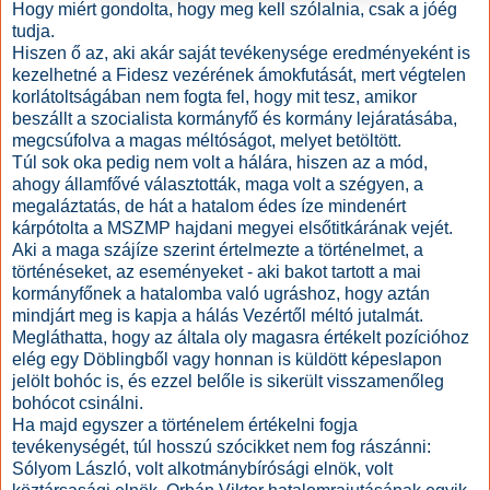
Hogy miért gondolta, hogy meg kell szólalnia, csak a jóég
tudja.
Hiszen ő az, aki akár saját tevékenysége eredményeként is
kezelhetné a Fidesz vezérének ámokfutását, mert végtelen
korlátoltságában nem fogta fel, hogy mit tesz, amikor
beszállt a szocialista kormányfő és kormány lejáratásába,
megcsúfolva a magas méltóságot, melyet betöltött.
Túl sok oka pedig nem volt a hálára, hiszen az a mód,
ahogy államfővé választották, maga volt a szégyen, a
megaláztatás, de hát a hatalom édes íze mindenért
kárpótolta a MSZMP hajdani megyei elsőtitkárának vejét.
Aki a maga szájíze szerint értelmezte a történelmet, a
történéseket, az eseményeket - aki bakot tartott a mai
kormányfőnek a hatalomba való ugráshoz, hogy aztán
mindjárt meg is kapja a hálás Vezértől méltó jutalmát.
Megláthatta, hogy az általa oly magasra értékelt pozícióhoz
elég egy Döblingből vagy honnan is küldött képeslapon
jelölt bohóc is, és ezzel belőle is sikerült visszamenőleg
bohócot csinálni.
Ha majd egyszer a történelem értékelni fogja
tevékenységét, túl hosszú szócikket nem fog rászánni:
Sólyom László, volt alkotmánybírósági elnök, volt