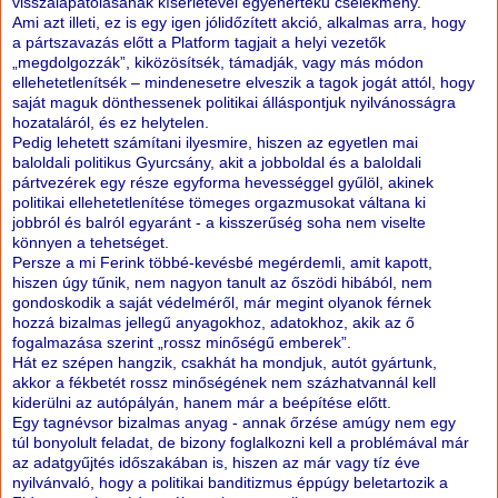
visszalapátolásának kísérletével egyenértékű cselekmény.
Ami azt illeti, ez is egy igen jólidőzített akció, alkalmas arra, hogy
a pártszavazás előtt a Platform tagjait a helyi vezetők
„megdolgozzák”, kiközösítsék, támadják, vagy más módon
ellehetetlenítsék – mindenesetre elveszik a tagok jogát attól, hogy
saját maguk dönthessenek politikai álláspontjuk nyilvánosságra
hozataláról, és ez helytelen.
Pedig lehetett számítani ilyesmire, hiszen az egyetlen mai
baloldali politikus Gyurcsány, akit a jobboldal és a baloldali
pártvezérek egy része egyforma hevességgel gyűlöl, akinek
politikai ellehetetlenítése tömeges orgazmusokat váltana ki
jobbról és balról egyaránt - a kisszerűség soha nem viselte
könnyen a tehetséget.
Persze a mi Ferink többé-kevésbé megérdemli, amit kapott,
hiszen úgy tűnik, nem nagyon tanult az őszödi hibából, nem
gondoskodik a saját védelméről, már megint olyanok férnek
hozzá bizalmas jellegű anyagokhoz, adatokhoz, akik az ő
fogalmazása szerint „rossz minőségű emberek”.
Hát ez szépen hangzik, csakhát ha mondjuk, autót gyártunk,
akkor a fékbetét rossz minőségének nem százhatvannál kell
kiderülni az autópályán, hanem már a beépítése előtt.
Egy tagnévsor bizalmas anyag - annak őrzése amúgy nem egy
túl bonyolult feladat, de bizony foglalkozni kell a problémával már
az adatgyűjtés időszakában is, hiszen az már vagy tíz éve
nyilvánvaló, hogy a politikai banditizmus éppúgy beletartozik a