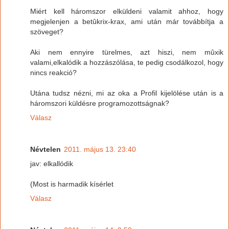
Miért kell háromszor elküldeni valamit ahhoz, hogy
megjelenjen a betûkrix-krax, ami után már továbbítja a
szöveget?
Aki nem ennyire türelmes, azt hiszi, nem mûxik
valami,elkalódik a hozzászólása, te pedig csodálkozol, hogy
nincs reakció?
Utána tudsz nézni, mi az oka a Profil kijelölése után is a
háromszori küldésre programozottságnak?
Válasz
Névtelen
2011. május 13. 23:40
jav: elkallódik
(Most is harmadik kísérlet
Válasz