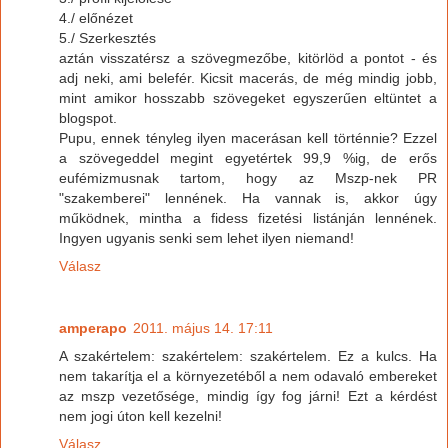
4./ előnézet
5./ Szerkesztés
aztán visszatérsz a szövegmezőbe, kitörlöd a pontot - és
adj neki, ami belefér. Kicsit macerás, de még mindig jobb,
mint amikor hosszabb szövegeket egyszerűen eltüntet a
blogspot.
Pupu, ennek tényleg ilyen macerásan kell történnie? Ezzel
a szövegeddel megint egyetértek 99,9 %ig, de erős
eufémizmusnak tartom, hogy az Mszp-nek PR
"szakemberei" lennének. Ha vannak is, akkor úgy
működnek, mintha a fidess fizetési listánján lennének.
Ingyen ugyanis senki sem lehet ilyen niemand!
Válasz
amperapo
2011. május 14. 17:11
A szakértelem: szakértelem: szakértelem. Ez a kulcs. Ha
nem takarítja el a környezetéből a nem odavaló embereket
az mszp vezetősége, mindig így fog járni! Ezt a kérdést
nem jogi úton kell kezelni!
Válasz