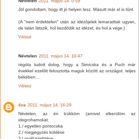
Névtelen
2011. május 14. 0:59
Jól gondoltam, hogy itt jó helyen lesz. Másutt már el is tûnt.
(A "nem érdektelen" után az idézôjelek lemaradtak ugyan,
de talán látszik, hol kezdôdik az idézet, és hol a vége.)
Válasz
Névtelen
2011. május 14. 10:47
régóta tudott dolog, hogy a Simicska és a Puch már
évekkel ezelőtt felosztotta maguk között az országot. teljes
békében....
Válasz
éva
2011. május 14. 16:29
Névtelen, az én trükköm (amivel elkerülöm az
idegrohamokat:
1./ egyetlen pontocska
2./ megjegyzés küldése
3./ profil kijelölése