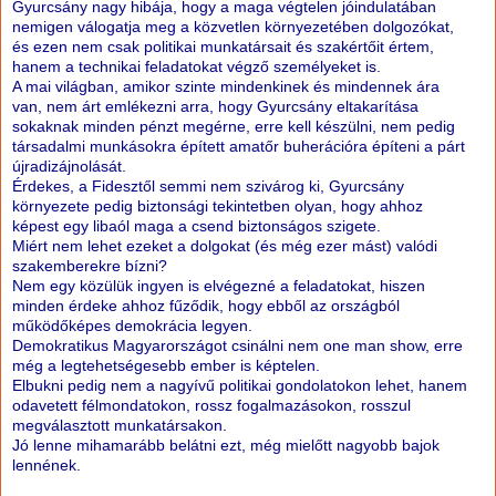
Gyurcsány nagy hibája, hogy a maga végtelen jóindulatában
nemigen válogatja meg a közvetlen környezetében dolgozókat,
és ezen nem csak politikai munkatársait és szakértőit értem,
hanem a technikai feladatokat végző személyeket is.
A mai világban, amikor szinte mindenkinek és mindennek ára
van, nem árt emlékezni arra, hogy Gyurcsány eltakarítása
sokaknak minden pénzt megérne, erre kell készülni, nem pedig
társadalmi munkásokra épített amatőr buherációra építeni a párt
újradizájnolását.
Érdekes, a Fidesztől semmi nem szivárog ki, Gyurcsány
környezete pedig biztonsági tekintetben olyan, hogy ahhoz
képest egy libaól maga a csend biztonságos szigete.
Miért nem lehet ezeket a dolgokat (és még ezer mást) valódi
szakemberekre bízni?
Nem egy közülük ingyen is elvégezné a feladatokat, hiszen
minden érdeke ahhoz fűződik, hogy ebből az országból
működőképes demokrácia legyen.
Demokratikus Magyarországot csinálni nem one man show, erre
még a legtehetségesebb ember is képtelen.
Elbukni pedig nem a nagyívű politikai gondolatokon lehet, hanem
odavetett félmondatokon, rossz fogalmazásokon, rosszul
megválasztott munkatársakon.
Jó lenne mihamarább belátni ezt, még mielőtt nagyobb bajok
lennének.