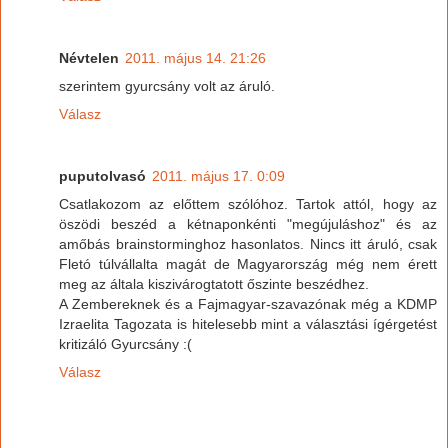
Névtelen
2011. május 14. 21:26
szerintem gyurcsány volt az áruló.
Válasz
puputolvasó
2011. május 17. 0:09
Csatlakozom az előttem szólóhoz. Tartok attól, hogy az
öszödi beszéd a kétnaponkénti "megújuláshoz" és az
amőbás brainstorminghoz hasonlatos. Nincs itt áruló, csak
Fletó túlvállalta magát de Magyarország még nem érett
meg az általa kiszivárogtatott őszinte beszédhez.
A Zembereknek és a Fajmagyar-szavazónak még a KDMP
Izraelita Tagozata is hitelesebb mint a választási ígérgetést
kritizáló Gyurcsány :(
Válasz