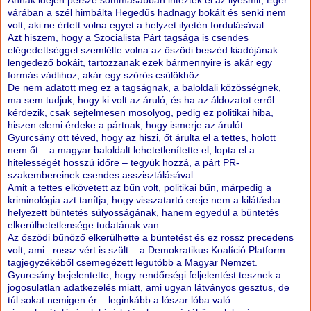
Annak idején persze sommásabban intézték el az ilyesmit, Eger
várában a szél himbálta Hegedűs hadnagy bokáit és senki nem
volt, aki ne értett volna egyet a helyzet ilyetén fordulásával.
Azt hiszem, hogy a Szocialista Párt tagsága is csendes
elégedettséggel szemlélte volna az őszödi beszéd kiadójának
lengedező bokáit, tartozzanak ezek bármennyire is akár egy
formás vádlihoz, akár egy szőrös csülökhöz…
De nem adatott meg ez a tagságnak, a baloldali közösségnek,
ma sem tudjuk, hogy ki volt az áruló, és ha az áldozatot erről
kérdezik, csak sejtelmesen mosolyog, pedig ez politikai hiba,
hiszen elemi érdeke a pártnak, hogy ismerje az árulót.
Gyurcsány ott téved, hogy az hiszi, őt árulta el a tettes, holott
nem őt – a magyar baloldalt lehetetlenítette el, lopta el a
hitelességét hosszú időre – tegyük hozzá, a párt PR-
szakembereinek csendes asszisztálásával…
Amit a tettes elkövetett az bűn volt, politikai bűn, márpedig a
kriminológia azt tanítja, hogy visszatartó ereje nem a kilátásba
helyezett büntetés súlyosságának, hanem egyedül a büntetés
elkerülhetetlensége tudatának van.
Az őszödi bűnöző elkerülhette a büntetést és ez rossz precedens
volt, ami rossz vért is szült – a Demokratikus Koalíció Platform
tagjegyzékéből csemegézett legutóbb a Magyar Nemzet.
Gyurcsány bejelentette, hogy rendőrségi feljelentést tesznek a
jogosulatlan adatkezelés miatt, ami ugyan látványos gesztus, de
túl sokat nemigen ér – leginkább a lószar lóba való