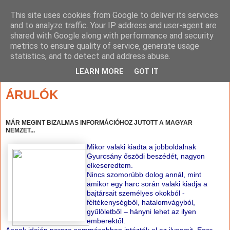
This site uses cookies from Google to deliver its services
and to analyze traffic. Your IP address and user-agent are
shared with Google along with performance and security
metrics to ensure quality of service, generate usage
statistics, and to detect and address abuse.
▼
LEARN MORE
GOT IT
2011. május 13., péntek
ÁRULÓK
MÁR MEGINT BIZALMAS INFORMÁCIÓHOZ JUTOTT A MAGYAR
NEMZET...
Mikor valaki kiadta a jobboldalnak
Gyurcsány őszödi beszédét, nagyon
elkeseredtem.
Nincs szomorúbb dolog annál, mint
amikor egy harc során valaki kiadja a
bajtársait személyes okokból -
féltékenységből, hatalomvágyból,
gyűlöletből – hányni lehet az ilyen
emberektől.