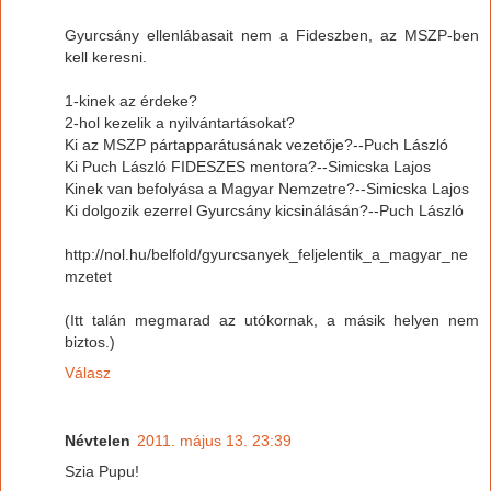
Gyurcsány ellenlábasait nem a Fideszben, az MSZP-ben
kell keresni.
1-kinek az érdeke?
2-hol kezelik a nyilvántartásokat?
Ki az MSZP pártapparátusának vezetője?--Puch László
Ki Puch László FIDESZES mentora?--Simicska Lajos
Kinek van befolyása a Magyar Nemzetre?--Simicska Lajos
Ki dolgozik ezerrel Gyurcsány kicsinálásán?--Puch László
http://nol.hu/belfold/gyurcsanyek_feljelentik_a_magyar_ne
mzetet
(Itt talán megmarad az utókornak, a másik helyen nem
biztos.)
Válasz
Névtelen
2011. május 13. 23:39
Szia Pupu!