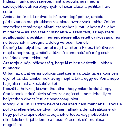
Fidesz munkamódszerébe, mint a populizmus meg a
szélsőjobboldali verőlegények felhasználása a politikai harc
során.
Amióta betörtek Lendvai Ildikó számítógépéhez, amióta
párhuzamos magán-titkosszolgálatot szerveztek, mióta Orbán
személyes testőrsége állami szerephez jutott, lehetett és lehet
mindenre – és szó szerint mindenre – számítani, az egyszerű
adatlopástól a politikai megrendelésre elkövetett gyilkosságig, és
ne tessenek fintorogni, a dolog véresen komoly.
És még komolyabbra fordul majd, amikor a Fideszt körülveszi
majd a népharag, amiből a tűzoltó-demonstráció még csak
ízelítőnek sem tekinthető.
Azt tartja a népi bölcsesség, hogy ki miben vétkezik – abban
bűnhődik.
Orbán az utcát véres politikai csatatérré változtatta, és könnyen
eljöhet az idő, amikor neki zeng majd a takaroggy és Vona népe
hajigálja majd a kockaköveket…
Feszült a helyzet, kiszámíthatatlan, hogy mikor fordul át egy
ártatlannak induló akció véres zavargássá – nem lehet ilyen
helyzetben elveszíteni az óvatosságunkat.
Mondjuk, a DK Platform névsorával azért nem mennek túl sokra a
politikai ellenfelek, de olyan jól sem állnak a demokratikus erők,
hogy politikai ajándékokat adjanak ortodox vagy jobboldali
ellenfeleiknek, jobb lenne a hasonló esetek előfordulását
megelőzni.