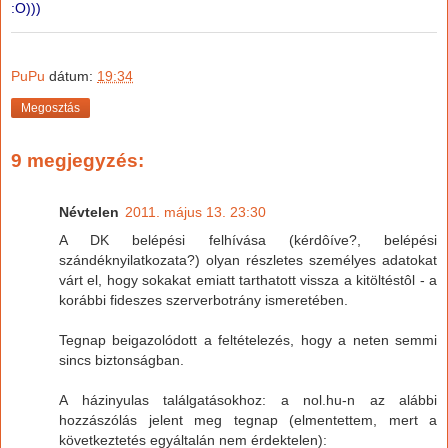
:O)))
PuPu
dátum:
19:34
Megosztás
9 megjegyzés:
Névtelen
2011. május 13. 23:30
A DK belépési felhívása (kérdôíve?, belépési
szándéknyilatkozata?) olyan részletes személyes adatokat
várt el, hogy sokakat emiatt tarthatott vissza a kitöltéstôl - a
korábbi fideszes szerverbotrány ismeretében.
Tegnap beigazolódott a feltételezés, hogy a neten semmi
sincs biztonságban.
A házinyulas találgatásokhoz: a nol.hu-n az alábbi
hozzászólás jelent meg tegnap (elmentettem, mert a
következtetés egyáltalán nem érdektelen):