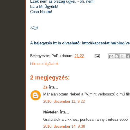
Ezek nem az ország ügyei, - óh, nem!
Ez a Mi Ügyünk!
Cosa Nostra!
:O)))
A bejegyzés itt is olvasható: http://kapcsolat.hu/blog/v
Bejegyezte:
PuPu
dátum:
21:22
titkosszolgálatok
2 megjegyzés:
Zs
írta...
Már ajánlottam Neked a "V,mint vérbosszú című fil
2010. december 11. 9:22
Névtelen írta...
Gratulálok a cikkhez, pontosan annyit értesz ebből
2010. december 14. 9:38