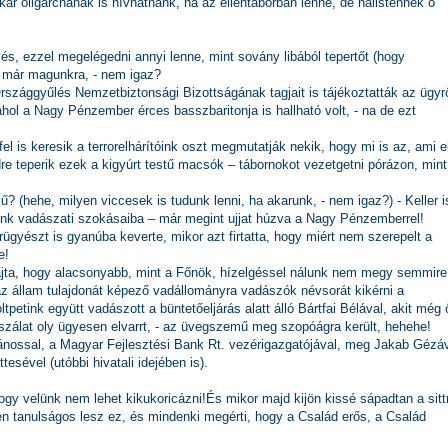
ár oligarchának is hívhatnánk, ha az ellentáborban lenne, de hálistennek ő
és, ezzel megelégedni annyi lenne, mint sovány libából tepertőt (hogy
nk már magunkra, - nem igaz?
ággyűlés Nemzetbiztonsági Bizottságának tagjait is tájékoztatták az ügyrő
ahol a Nagy Pénzember érces basszbaritonja is hallható volt, - na de ezt
l is keresik a terrorelhárítóink oszt megmutatják nekik, hogy mi is az, ami e
ldre teperik ezek a kigyúrt testű macsók – tábornokot vezetgetni pórázon, mint
(hehe, milyen viccesek is tudunk lenni, ha akarunk, - nem igaz?) - Keller i
átaink vadászati szokásaiba – már megint ujjat húzva a Nagy Pénzemberrel!
gyészt is gyanúba keverte, mikor azt firtatta, hogy miért nem szerepelt a
e!
 rajta, hogy alacsonyabb, mint a Főnök, hízelgéssel nálunk nem megy semmire
 az állam tulajdonát képező vadállományra vadászók névsorát kikérni a
petink együtt vadászott a büntetőeljárás alatt álló Bártfai Bélával, akit még 
szálat oly ügyesen elvarrt, - az üvegszemű meg szopóágra került, hehehe!
Jánossal, a Magyar Fejlesztési Bank Rt. vezérigazgatójával, meg Jakab Gézáv
esével (utóbbi hivatali idejében is).
gy velünk nem lehet kikukoricázni!
És mikor majd kijön kissé sápadtan a sittr
en tanulságos lesz ez, és mindenki megérti, hogy a Család erős, a Család