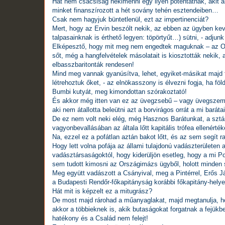
Hát nem csacsiság nekimenni egy ilyen potentátnak, akit ak
minket finanszírozott a hét sovány tehén esztendeiben…
Csak nem hagyjuk büntetlenül, ezt az impertinenciát?
Mert, hogy az Ervin beszólt nekik, az ebben az ügyben kev
talpasainknak is érthető legyen: töpörtyűt…) sütni, - adju
Elképesztő, hogy mit meg nem engedtek maguknak – az Orsz
sőt, még a hangfelvételek másolatait is kiosztották nekik, 
elbasszbaritonták rendesen!
Mind meg vannak gyanúsítva, lehet, egyiket-másikat majd fe
létrehoztuk őket, - az elnökasszony is élvezni fogja, ha fö
Bumbi kutyát, meg kimondottan szórakoztató!
És akkor még itten van ez az üvegzsebű – vagy üvegszemű? 
aki nem átallotta beleütni azt a borvirágos orrát a mi bar
De ez nem volt neki elég, még Hasznos Barátunkat, a sztárü
vagyonbevallásában az általa lőtt kapitális trófea ellenérték
Na, ezzel ez a pofátlan aztán bakot lőtt, és az sem segít
Hogy lett volna pofája az állami tulajdonú vadászterületen
vadásztársaságoktól, hogy kiderüljön esetleg, hogy a mi Polt
sem tudott kimosni az Országimázs ügyből, holott minden 
Meg együtt vadászott a Csányival, meg a Pintérrel, Erős 
a Budapesti Rendőr-főkapitányság korábbi főkapitány-helyett
Hát mit is képzelt ez a mitugrász?
De most majd rárohad a műanyaglakat, majd megtanulja, ho
akkor a többieknek is, akik butaságokat forgatnak a fejükb
hatékony és a Család nem felejt!