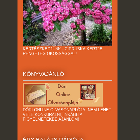
KERTÉSZKEDJÜNK - CIPRUSKA KERTJE
RENGETEG OKOSSÁGGAL!
KÖNYVAJÁNLÓ
DÓRI ONLINE OLVASÓNAPLÓJA. NEM LEHET
VELE KONKURÁLNI, INKÁBB A
FIGYELMETEKBE AJÁNLOM!
ÉRY BALÁZS RÁDIÓJA