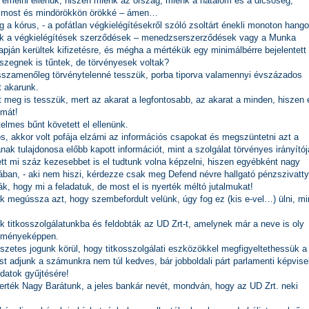
t emelni ellenük, hiszen mienk az ország, mienk a hatalom és a dicsőség,
t most és mindörökkön örökké – ámen…
a kórus, - a pofátlan végkielégítésekről szóló zsoltárt énekli monoton hango
zok a végkielégítések szerződések – menedzserszerződések vagy a Munka
pján kerültek kifizetésre, és mégha a mértékük egy minimálbérre bejelentett
zegnek is tűntek, de törvényesek voltak?
isszamenőleg törvénytelenné tesszük, porba tiporva valamennyi évszázados
t akarunk.
t meg is tesszük, mert az akarat a legfontosabb, az akarat a minden, hiszen 
lmát!
telmes bűnt követett el ellenünk.
kos, akkor volt pofája elzárni az információs csapokat és megszüntetni azt a
k tulajdonosa előbb kapott információt, mint a szolgálat törvényes irányítój
tt mi száz kezesebbet is el tudtunk volna képzelni, hiszen egyébként nagy
sában, - aki nem hiszi, kérdezze csak meg Defend névre hallgató pénzszivatt
ták, hogy mi a feladatuk, de most el is nyerték méltó jutalmukat!
k megússza azt, hogy szembefordult velünk, úgy fog ez (kis e-vel…) ülni, mi
ek titkosszolgálatunkba és feldobták az UD Zrt-t, amelynek már a neve is oly
redményeképpen.
szetes jogunk körül, hogy titkosszolgálati eszközökkel megfigyeltethessük a
st adjunk a számunkra nem túl kedves, bár jobboldali párt parlamenti képvise
datok gyűjtésére!
rték Nagy Barátunk, a jeles bankár nevét, mondván, hogy az UD Zrt. neki