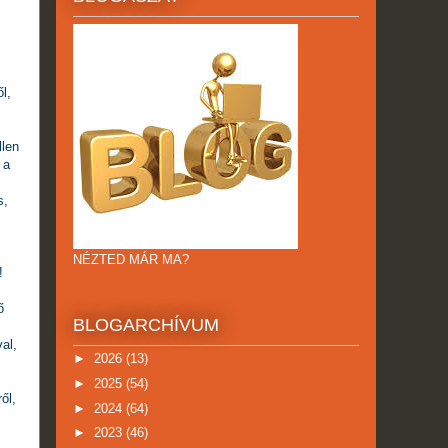
l,
llen
 a
s,
NÉZTED MÁR MA?
!
ő
BLOGARCHÍVUM
al,
►
2026
(13)
►
2025
(54)
ől,
►
2024
(64)
►
2023
(46)