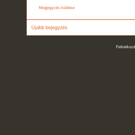
Megjegyzés küldése
Újabb bejegyzés
Feliratkoz