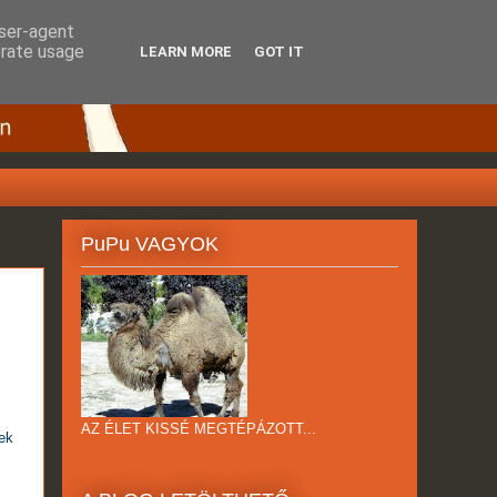
user-agent
erate usage
LEARN MORE
GOT IT
PuPu VAGYOK
AZ ÉLET KISSÉ MEGTÉPÁZOTT...
sek