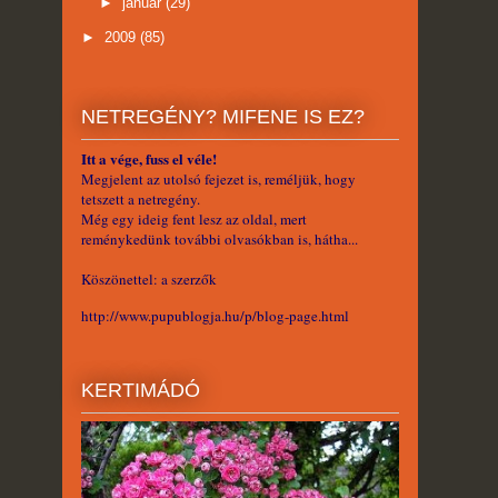
►
január
(29)
►
2009
(85)
NETREGÉNY? MIFENE IS EZ?
Itt a vége, fuss el véle!
Megjelent az utolsó fejezet is, reméljük, hogy
tetszett a netregény.
Még egy ideig fent lesz az oldal, mert
reménykedünk további olvasókban is, hátha...
Köszönettel: a szerzők
http://www.pupublogja.hu/p/blog-page.html
KERTIMÁDÓ