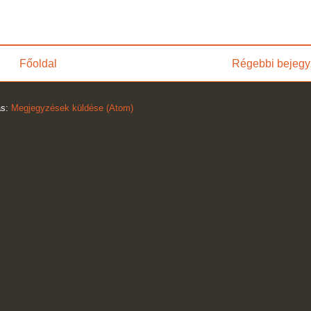
Főoldal
Régebbi bejegy
ás:
Megjegyzések küldése (Atom)