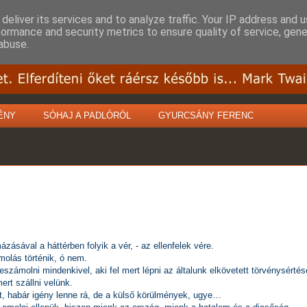
deliver its services and to analyze traffic. Your IP address and 
formance and security metrics to ensure quality of service, gen
abuse.
ÉNY
SÓHAJ A PADLÓRÓL
GYURCSÁNY FERENC
ával a háttérben folyik a vér, - az ellenfelek vére.
molás történik, ó nem.
leszámolni mindenkivel, aki fel mert lépni az általunk elkövetett törvénysérté
ert szállni velünk.
, habár igény lenne rá, de a külső körülmények, ugye…