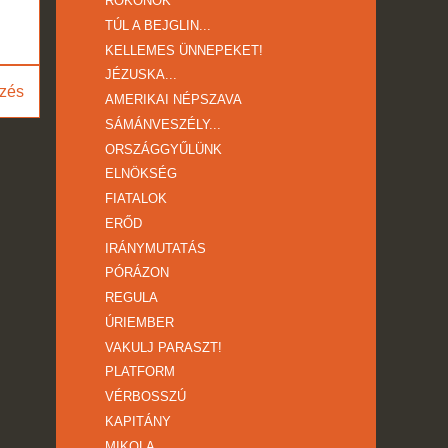
ROKONOK
TÚL A BEJGLIN...
KELLEMES ÜNNEPEKET!
JÉZUSKA...
zés
AMERIKAI NÉPSZAVA
SÁMÁNVESZÉLY...
ORSZÁGGYŰLÜNK
ELNÖKSÉG
FIATALOK
ERŐD
IRÁNYMUTATÁS
PÓRÁZON
REGULA
ÚRIEMBER
VAKULJ PARASZT!
PLATFORM
VÉRBOSSZÚ
KAPITÁNY
MIKOLA