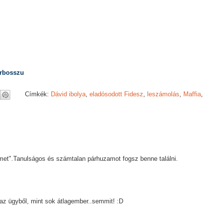
erbosszu
Címkék:
Dávid ibolya
,
eladósodott Fidesz
,
leszámolás
,
Maffia
,
met".Tanulságos és számtalan párhuzamot fogsz benne találni.
 az ügyből, mint sok átlagember..semmit! :D