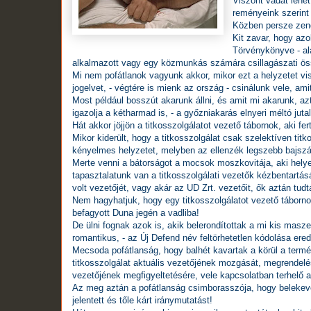
Viszont vádat lehe
reményeink szerin
Közben persze zeng 
Kit zavar, hogy a
Törvénykönyve - ala
alkalmazott vagy egy közmunkás számára csillagászati öss
Mi nem pofátlanok vagyunk akkor, mikor ezt a helyzetet v
jogelvet, - végtére is mienk az ország - csinálunk vele, ami
Most például bosszút akarunk állni, és amit mi akarunk, az
igazolja a kétharmad is, - a győzniakarás elnyeri méltó juta
Hát akkor jöjjön a titkosszolgálatot vezető tábornok, aki fer
Mikor kiderült, hogy a titkosszolgálat csak szelektíven tit
kényelmes helyzetet, melyben az ellenzék legszebb bajszána
Merte venni a bátorságot a mocsok moszkovitája, aki helye
tapasztalatunk van a titkosszolgálati vezetők kézbentartá
volt vezetőjét, vagy akár az UD Zrt. vezetőit, ők aztán tud
Nem hagyhatjuk, hogy egy titkosszolgálatot vezető táborno
befagyott Duna jegén a vadliba!
De ülni fognak azok is, akik belerondítottak a mi kis masz
romantikus, - az Új Defend név feltörhetetlen kódolása e
Mecsoda pofátlanság, hogy balhét kavartak a körül a termé
titkosszolgálat aktuális vezetőjének mozgását, megrendelé
vezetőjének megfigyeltetésére, vele kapcsolatban terhelő a
Az meg aztán a pofátlanság csimborasszója, hogy belekeve
jelentett és tőle kárt iránymutatást!