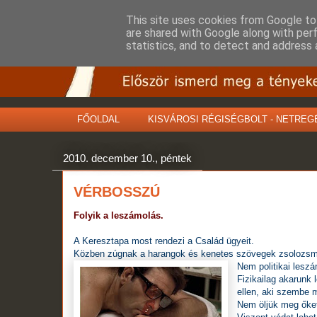
This site uses cookies from Google to 
are shared with Google along with per
statistics, and to detect and address 
FŐOLDAL
KISVÁROSI RÉGISÉGBOLT - NETREG
2010. december 10., péntek
VÉRBOSSZÚ
Folyik a leszámolás.
A Keresztapa most rendezi a Család ügyeit.
Közben zúgnak a harangok és kenetes szövegek zsolozsmázás
Nem politikai leszá
Fizikailag akarunk 
ellen, aki szembe m
Nem öljük meg őket