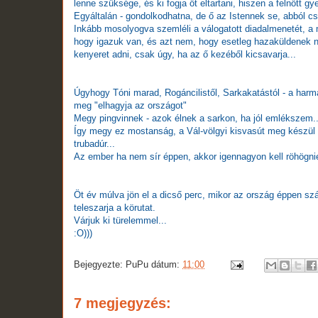
lenne szüksége, és ki fogja őt eltartani, hiszen a felnőtt gye
Egyáltalán - gondolkodhatna, de ő az Istennek se, abból cs
Inkább mosolyogva szemléli a válogatott diadalmenetét, a 
hogy igazuk van, és azt nem, hogy esetleg hazaküldenek 
kenyeret adni, csak úgy, ha az ő kezéből kicsavarja...
Úgyhogy Tóni marad, Rogáncilistől, Sarkakatástól - a harm
meg "elhagyja az országot"
Megy pingvinnek - azok élnek a sarkon, ha jól emlékszem..
Így megy ez mostanság, a Vál-völgyi kisvasút meg készül a
trubadúr...
Az ember ha nem sír éppen, akkor igennagyon kell röhögni
Öt év múlva jön el a dicső perc, mikor az ország éppen szá
teleszarja a körutat.
Várjuk ki türelemmel...
:O)))
Bejegyezte:
PuPu
dátum:
11:00
7 megjegyzés: