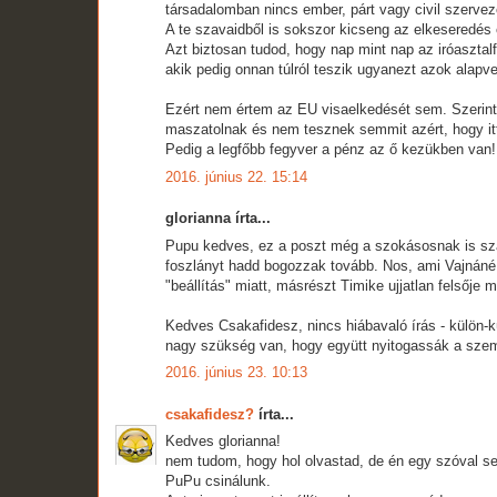
társadalomban nincs ember, párt vagy civil szervez
A te szavaidből is sokszor kicseng az elkeseredés 
Azt biztosan tudod, hogy nap mint nap az iróasztal
akik pedig onnan túlról teszik ugyanezt azok ala
Ezért nem értem az EU visaelkedését sem. Szerinte
maszatolnak és nem tesznek semmit azért, hogy itt
Pedig a legfőbb fegyver a pénz az ő kezükben van!
2016. június 22. 15:14
glorianna írta...
Pupu kedves, ez a poszt még a szokásosnak is szar
foszlányt hadd bogozzak tovább. Nos, ami Vajnáné as
"beállítás" miatt, másrészt Timike ujjatlan felsője
Kedves Csakafidesz, nincs hiábavaló írás - külön-
nagy szükség van, hogy együtt nyitogassák a sze
2016. június 23. 10:13
csakafidesz?
írta...
Kedves glorianna!
nem tudom, hogy hol olvastad, de én egy szóval s
PuPu csinálunk.