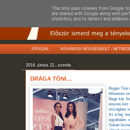
This site uses cookies from Google to 
are shared with Google along with per
statistics, and to detect and address 
FŐOLDAL
KISVÁROSI RÉGISÉGBOLT - NETREG
2016. június 22., szerda
DRÁGA TÓNI...
Rogán Tóni 
Hősiesen ver
Nagy kár, h
enyves
kéz 
országban s
Az a baj, ho
egyáltalán, 
Sokan bízna