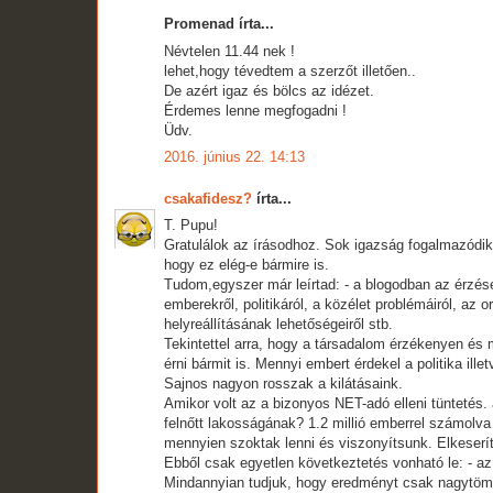
Promenad írta...
Névtelen 11.44 nek !
lehet,hogy tévedtem a szerzőt illetően..
De azért igaz és bölcs az idézet.
Érdemes lenne megfogadni !
Üdv.
2016. június 22. 14:13
csakafidesz?
írta...
T. Pupu!
Gratulálok az írásodhoz. Sok igazság fogalmazódik 
hogy ez elég-e bármire is.
Tudom,egyszer már leírtad: - a blogodban az érzés
emberekről, politikáról, a közélet problémáiról, az
helyreállításának lehetőségeiről stb.
Tekintettel arra, hogy a társadalom érzékenyen és
érni bármit is. Mennyi embert érdekel a politika i
Sajnos nagyon rosszak a kilátásaink.
Amikor volt az a bizonyos NET-adó elleni tüntetés
felnőtt lakosságának? 1.2 millió emberrel számolv
mennyien szoktak lenni és viszonyítsunk. Elkeser
Ebből csak egyetlen következtetés vonható le: - 
Mindannyian tudjuk, hogy eredményt csak nagytömegü