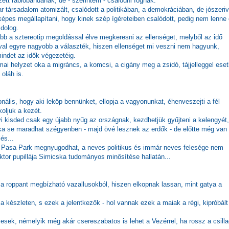
zett rablóbandának
, de - szerintem - csalódni fognak.
 társadalom atomizált, csalódott a politikában, a demokráciában, de jószeriv
épes megállapítani, hogy kinek szép ígéreteiben csalódott, pedig nem lenne
dolog.
b a sztereotip megoldással élve megkeresni az ellenséget, melyből az idő
val egyre nagyobb a választék, hiszen ellenséget mi veszni nem hagyunk,
indet az idők végezetéig.
mai helyzet oka a migráncs, a komcsi, a cigány meg a zsidó, tájjelleggel eset
 oláh is.
ionális, hogy aki leköp bennünket, ellopja a vagyonunkat, éhenveszejti a fél
oljuk a kezét.
lyi kisded csak egy újabb nyűg az országnak, kezdhetjük gyűjteni a kelengyét,
noka se maradhat szégyenben - majd övé lesznek az erdők - de előtte még van
és...
 a Pasa Park megnyugodhat, a neves politikus és immár neves felesége nem
iktor pupillája Simicska tudományos minősítése hallatán...
l a roppant megbízható vazallusokból, hiszen elkopnak lassan, mint gatya a
 a készleten, s ezek a jelentkezők - hol vannak ezek a maiak a régi, kipróbált
esek, némelyik még akár csereszabatos is lehet a Vezérrel, ha rossz a csill