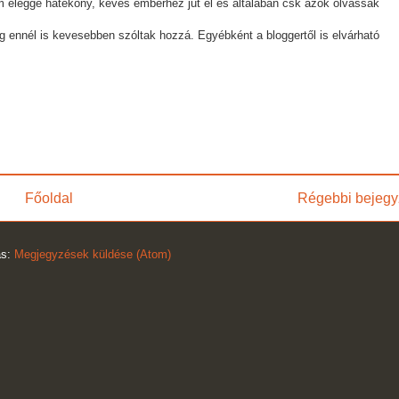
m eléggé hatékony, kevés emberhez jut el és általában csk azok olvassák
g ennél is kevesebben szóltak hozzá. Egyébként a bloggertől is elvárható
Főoldal
Régebbi bejegy
ás:
Megjegyzések küldése (Atom)