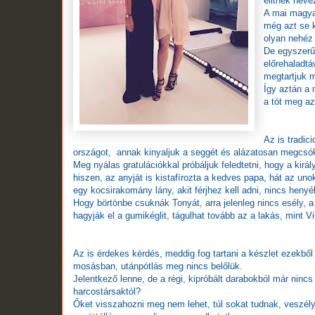
elitnek
neve
A mai magyar
még azt se k
olyan nehéz 
De egyszerűb
előrehaladtá
megtartjuk m
Így aztán a 
a tót meg az
Az is tradic
országot, annak kinyaljuk a seggét és alázatosan megcsók
Meg nyálas gratulációkkal próbáljuk feledtetni, hogy a kirá
hiszen, az anyját is kistafírozta a kedves papa, hát az u
egy kocsirakomány lány, akit férjhez kell adni, nincs henyél
Hogy börtönbe csuknák Tonyát, arra jelenleg nincs esély,
hagyják el a gumikéglit, tágulhat tovább az a lakás, mint V
Az is érdekes kérdés, meddig fog tartani a készlet ezekbő
mosásban, utánpótlás meg nincs belőlük.
Jelentkező lenne, de a régi, kipróbált darabokból már nincs
harcostársaktól?
Őket visszahozni meg nem lehet, túl sokat tudnak, veszély