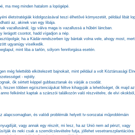
épé, ma meg minden hatalom a lopógépé.
ni életstratégiák kidolgozásával teszi élhetővé környezetét, például libát lo
ató az, akinek van egy libája.
nak vazallusánál, így válva maga is vazallussá a hűbéri láncban.
gy lerágott csontot, hadd vígadjon a nép.
lasztópolgár, ha a Kádár-rendszerben így bántak volna vele, ahogy most, mert
ött ugyanúgy viselkedik.
glapul, mint liba a tarlón, sólyom fennforgása esetén.
n még felettébb elkötelezett bajnokait, mint például a volt Köztársasági Eln
zetességet - rejtély.
ognak, ők sértett képpel gubbasztanak és várják a csodát.
, hiszen többen egzisztenciájukat féltve kihagyják a lehetőséget, ők majd az
no felkérést kaptak a szárszói találkozón való részvételre, de elvi okokból
az alapcsomagban, és valódi problémák helyett tv-sorozatai műproblémáin
 nyugdíját, vagy annak egy részét, mi lesz, ha az Unió nem ad pénzt, vagy
ítják és neki csak a szemölcslevételre futja, jóllehet vesetranszplantációra