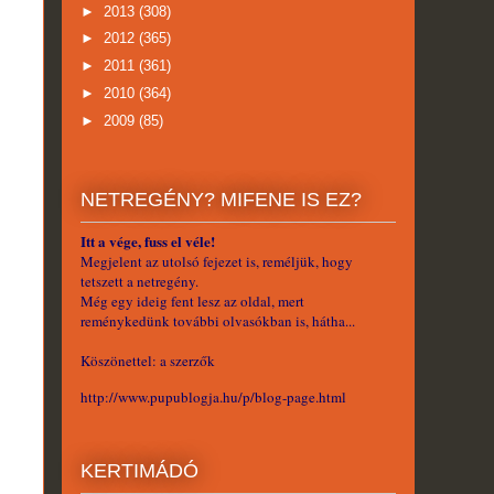
►
2013
(308)
►
2012
(365)
►
2011
(361)
►
2010
(364)
►
2009
(85)
NETREGÉNY? MIFENE IS EZ?
Itt a vége, fuss el véle!
Megjelent az utolsó fejezet is, reméljük, hogy
tetszett a netregény.
Még egy ideig fent lesz az oldal, mert
reménykedünk további olvasókban is, hátha...
Köszönettel: a szerzők
http://www.pupublogja.hu/p/blog-page.html
KERTIMÁDÓ