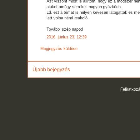
Azt viszont most is állítom, hogy ez a módszer ne
akiket amúgy sem kell nagyon győzködni.
Ld. ezt a témát is milyen kevesen látogatták és mé
lett volna némi reakció.
További szép napot!
2016. június 23. 12:39
Megjegyzés küldése
Újabb bejegyzés
Feliratkoz