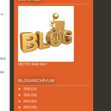
p a
ököt
NÉZTED MÁR MA?
tán
,
BLOGARCHÍVUM
►
2026
(13)
►
2025
(54)
►
2024
(64)
►
2023
(46)