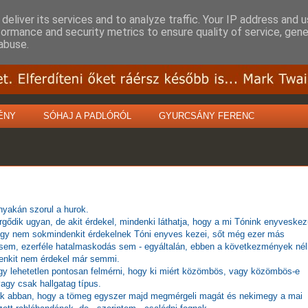
deliver its services and to analyze traffic. Your IP address and 
formance and security metrics to ensure quality of service, gen
abuse.
ÉNY
SÓHAJ A PADLÓRÓL
GYURCSÁNY FERENC
nyakán szorul a hurok.
gődik ugyan, de akit érdekel, mindenki láthatja, hogy a mi Tónink enyveskez
ogy nem sokmindenkit érdekelnek Tóni enyves kezei, sőt még ezer más
sem,
ezerféle hatalmaskodás sem - egyáltalán, ebben a következmények nél
enkit nem érdekel már semmi.
gy lehetetlen pontosan felmérni, hogy ki miért közömbös, vagy közömbös-e
vagy csak hallgatag típus.
k abban, hogy a tömeg egyszer majd megmérgeli magát és nekimegy a mai