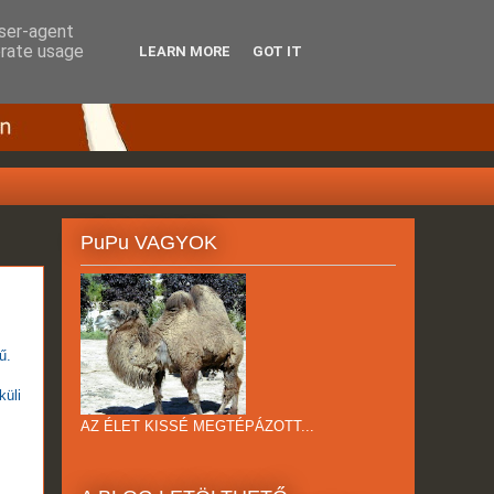
user-agent
erate usage
LEARN MORE
GOT IT
PuPu VAGYOK
ű.
küli
AZ ÉLET KISSÉ MEGTÉPÁZOTT...