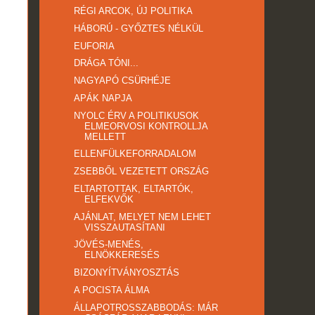
RÉGI ARCOK, ÚJ POLITIKA
HÁBORÚ - GYŐZTES NÉLKÜL
EUFORIA
DRÁGA TÓNI...
NAGYAPÓ CSÜRHÉJE
APÁK NAPJA
NYOLC ÉRV A POLITIKUSOK
ELMEORVOSI KONTROLLJA
MELLETT
ELLENFÜLKEFORRADALOM
ZSEBBŐL VEZETETT ORSZÁG
ELTARTOTTAK, ELTARTÓK,
ELFEKVŐK
AJÁNLAT, MELYET NEM LEHET
VISSZAUTASÍTANI
JÖVÉS-MENÉS,
ELNÖKKERESÉS
BIZONYÍTVÁNYOSZTÁS
A POCISTA ÁLMA
ÁLLAPOTROSSZABBODÁS: MÁR