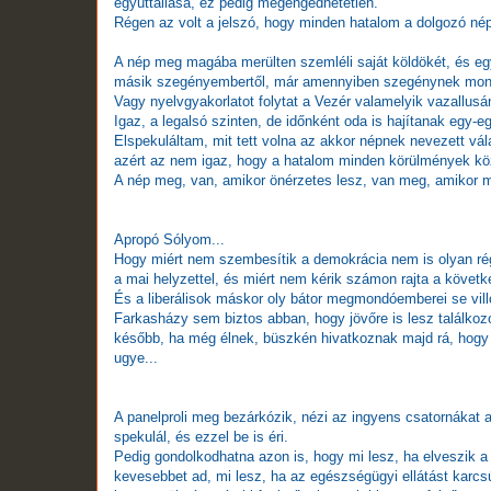
együttállása, ez pedig megengedhetetlen.
Régen az volt a jelszó, hogy minden hatalom a dolgozó n
A nép meg magába merülten szemléli saját köldökét, és egyé
másik szegényembertől, már amennyiben szegénynek mondh
Vagy nyelvgyakorlatot folytat a Vezér valamelyik vazallusá
Igaz, a legalsó szinten, de időnként oda is hajítanak egy-e
Elspekuláltam, mit tett volna az akkor népnek nevezett vá
azért az nem igaz, hogy a hatalom minden körülmények köz
A nép meg, van, amikor önérzetes lesz, van meg, amikor me
Apropó Sólyom...
Hogy miért nem szembesítik a demokrácia nem is olyan rége
a mai helyzettel, és miért nem kérik számon rajta a követke
És a liberálisok máskor oly bátor megmondóemberei se vill
Farkasházy sem biztos abban, hogy jövőre is lesz találkozó
később, ha még élnek, büszkén hivatkoznak majd rá, hogy an
ugye...
A panelproli meg bezárkózik, nézi az ingyens csatornákat 
spekulál, és ezzel be is éri.
Pedig gondolkodhatna azon is, hogy mi lesz, ha elveszik a
kevesebbet ad, mi lesz, ha az egészségügyi ellátást karcsús