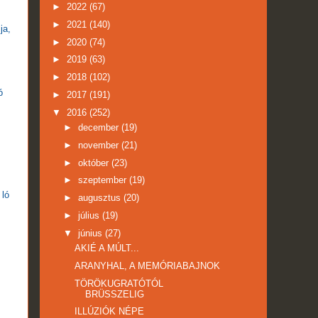
►
2022
(67)
►
2021
(140)
ja,
►
2020
(74)
►
2019
(63)
►
2018
(102)
ó
►
2017
(191)
▼
2016
(252)
►
december
(19)
►
november
(21)
►
október
(23)
►
szeptember
(19)
 ló
►
augusztus
(20)
►
július
(19)
▼
június
(27)
AKIÉ A MÚLT...
ARANYHAL, A MEMÓRIABAJNOK
TÖRÖKUGRATÓTÓL
BRÜSSZELIG
ILLÚZIÓK NÉPE