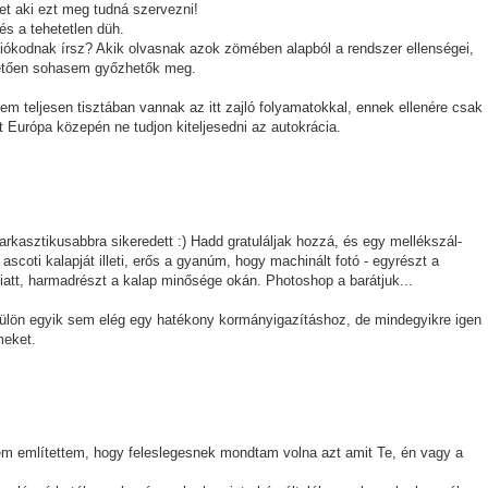
et aki ezt meg tudná szervezni!
és a tehetetlen düh.
fiókodnak írsz? Akik olvasnak azok zömében alapból a rendszer ellenségei,
pvetően sohasem győzhetők meg.
m teljesen tisztában vannak az itt zajló folyamatokkal, ennek ellenére csak
 Európa közepén ne tudjon kiteljesedni az autokrácia.
kasztikusabbra sikeredett :) Hadd gratuláljak hozzá, és egy mellékszál-
coti kalapját illeti, erős a gyanúm, hogy machinált fotó - egyrészt a
 miatt, harmadrészt a kalap minősége okán. Photoshop a barátjuk...
külön egyik sem elég egy hatékony kormányigazításhoz, de mindegyikre igen
meket.
em említettem, hogy feleslegesnek mondtam volna azt amit Te, én vagy a