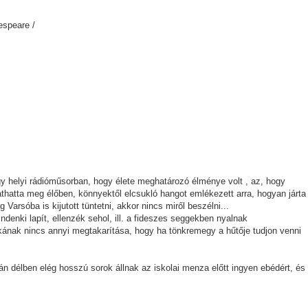
espeare /
gy helyi rádióműsorban, hogy élete meghatározó élménye volt , az, hogy
thatta meg élőben, könnyektől elcsukló hangot emlékezett arra, hogyan járta
arsóba is kijutott tüntetni, akkor nincs miről beszélni...
denki lapít, ellenzék sehol, ill. a fideszes seggekben nyalnak
ának nincs annyi megtakarítása, hogy ha tönkremegy a hűtője tudjon venni
n délben elég hosszú sorok állnak az iskolai menza előtt ingyen ebédért, és