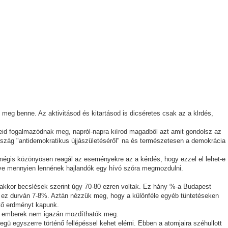
meg benne. Az aktivitásod és kitartásod is dicséretes csak az a klrdés,
eid fogalmazódnak meg, napról-napra kiírod magadből azt amit gondolsz az
 ország "antidemokratikus újjászületéséről" na és természetesen a demokrácia
 mégis közönyösen reagál az eseményekre az a kérdés, hogy ezzel el lehet-e
lletve mennyien lennének hajlandók egy hívó szóra megmozdulni.
. akkor becslések szerint úgy 70-80 ezren voltak. Ez hány %-a Budapest
a ez durván 7-8%. Aztán nézzük meg, hogy a különféle egyéb tüntetéseken
ítő erdményt kapunk.
az emberek nem igazán mozdíthatók meg.
 egyszerre történő fellépéssel kehet elérni. Ebben a atomjaira széhullott