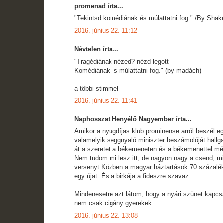
promenad írta...
"Tekintsd komédiának és múlattatni fog " /By Shak
2016. június 22. 11:12
Névtelen írta...
"Tragédiának nézed? nézd legott
Komédiának, s múlattatni fog." (by madách)
a többi stimmel
2016. június 22. 11:41
Naphosszat Henyélő Nagyember írta...
Amikor a nyugdíjas klub prominense arról beszél e
valamelyik seggnyaló miniszter beszámolóját hallga
át a szeretet a békemeneten és a békemenettel még V
Nem tudom mi lesz itt, de nagyon nagy a csend, min
versenyt.Közben a magyar háztartások 70 százalék
egy újat..És a birkája a fideszre szavaz...
Mindenesetre azt látom, hogy a nyári szünet kapcsá
nem csak cigány gyerekek..
2016. június 22. 13:08