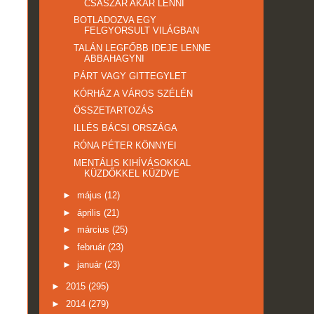
CSÁSZÁR AKAR LENNI
BOTLADOZVA EGY
FELGYORSULT VILÁGBAN
TALÁN LEGFŐBB IDEJE LENNE
ABBAHAGYNI
PÁRT VAGY GITTEGYLET
KÓRHÁZ A VÁROS SZÉLÉN
ÖSSZETARTOZÁS
ILLÉS BÁCSI ORSZÁGA
RÓNA PÉTER KÖNNYEI
MENTÁLIS KIHÍVÁSOKKAL
KÜZDŐKKEL KÜZDVE
►
május
(12)
►
április
(21)
►
március
(25)
►
február
(23)
►
január
(23)
►
2015
(295)
►
2014
(279)