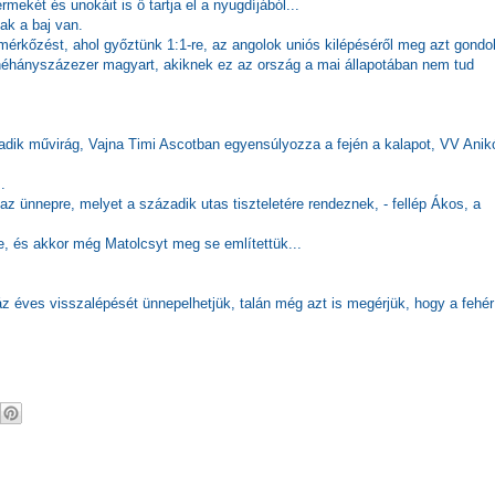
rmekét és unokáit is ő tartja el a nyugdíjából...
ak a baj van.
mérkőzést, ahol győztünk 1:1-re, az angolok uniós kilépéséről meg azt gondol
néhányszázezer magyart, akiknek ez az ország a mai állapotában nem tud
adik művirág, Vajna Timi Ascotban egyensúlyozza a fején a kalapot, VV Anik
.
z ünnepre, melyet a századik utas tiszteletére rendeznek, - fellép Ákos, a
e, és akkor még Matolcsyt meg se említettük...
z éves visszalépését ünnepelhetjük, talán még azt is megérjük, hogy a fehér