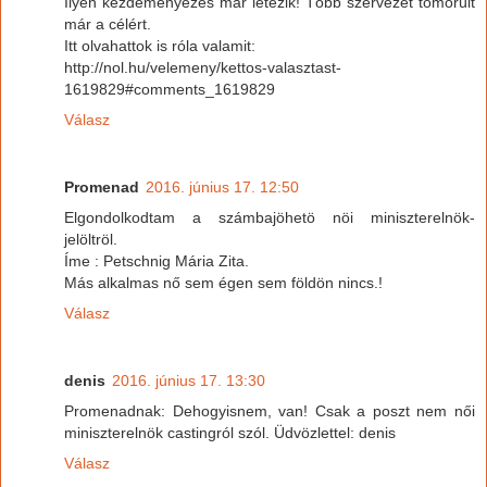
Ilyen kezdeményezés már létezik! Több szervezet tömörült
már a célért.
Itt olvahattok is róla valamit:
http://nol.hu/velemeny/kettos-valasztast-
1619829#comments_1619829
Válasz
Promenad
2016. június 17. 12:50
Elgondolkodtam a számbajöhetö nöi miniszterelnök-
jelöltröl.
Íme : Petschnig Mária Zita.
Más alkalmas nő sem égen sem földön nincs.!
Válasz
denis
2016. június 17. 13:30
Promenadnak: Dehogyisnem, van! Csak a poszt nem női
miniszterelnök castingról szól. Üdvözlettel: denis
Válasz