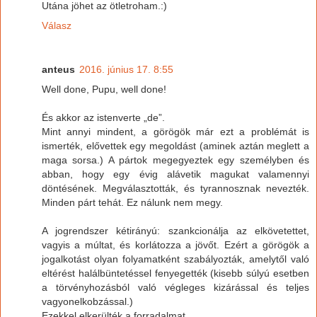
Utána jöhet az ötletroham.:)
Válasz
anteus
2016. június 17. 8:55
Well done, Pupu, well done!
És akkor az istenverte „de”.
Mint annyi mindent, a görögök már ezt a problémát is
ismerték, elővettek egy megoldást (aminek aztán meglett a
maga sorsa.) A pártok megegyeztek egy személyben és
abban, hogy egy évig alávetik magukat valamennyi
döntésének. Megválasztották, és tyrannosznak nevezték.
Minden párt tehát. Ez nálunk nem megy.
A jogrendszer kétirányú: szankcionálja az elkövetettet,
vagyis a múltat, és korlátozza a jövőt. Ezért a görögök a
jogalkotást olyan folyamatként szabályozták, amelytől való
eltérést halálbüntetéssel fenyegették (kisebb súlyú esetben
a törvényhozásból való végleges kizárással és teljes
vagyonelkobzással.)
Ezekkel elkerülték a forradalmat.