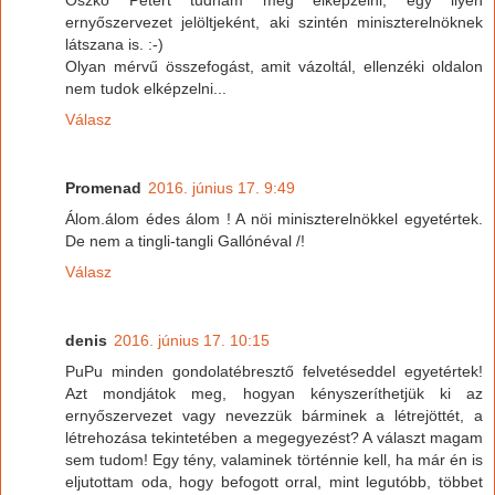
Oszkó Pétert tudnám még elképzelni, egy ilyen
ernyőszervezet jelöltjeként, aki szintén miniszterelnöknek
látszana is. :-)
Olyan mérvű összefogást, amit vázoltál, ellenzéki oldalon
nem tudok elképzelni...
Válasz
Promenad
2016. június 17. 9:49
Álom.álom édes álom ! A nöi miniszterelnökkel egyetértek.
De nem a tingli-tangli Gallónéval /!
Válasz
denis
2016. június 17. 10:15
PuPu minden gondolatébresztő felvetéseddel egyetértek!
Azt mondjátok meg, hogyan kényszeríthetjük ki az
ernyőszervezet vagy nevezzük bárminek a létrejöttét, a
létrehozása tekintetében a megegyezést? A választ magam
sem tudom! Egy tény, valaminek történnie kell, ha már én is
eljutottam oda, hogy befogott orral, mint legutóbb, többet