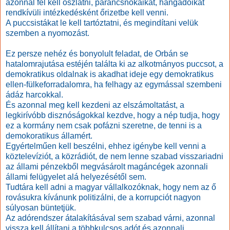
azonnal fel kell oszlatni, parancsnokaikat, hangadóikat
rendkívüli intézkedésként őrizetbe kell venni.
A puccsistákat le kell tartóztatni, és megindítani velük
szemben a nyomozást.
Ez persze nehéz és bonyolult feladat, de Orbán se
hatalomrajutása estéjén találta ki az alkotmányos puccsot, a
demokratikus oldalnak is akadhat ideje egy demokratikus
ellen-fülkeforradalomra, ha felhagy az egymással szembeni
ádáz harcokkal.
És azonnal meg kell kezdeni az elszámoltatást, a
legkirívóbb disznóságokkal kezdve, hogy a nép tudja, hogy
ez a kormány nem csak pofázni szeretne, de tenni is a
demokoratikus államért.
Egyértelműen kell beszélni, ehhez igénybe kell venni a
köztelevíziót, a közrádiót, de nem lenne szabad visszariadni
az állami pénzekből megvásárolt magáncégek azonnali
állami felügyelet alá helyezésétől sem.
Tudtára kell adni a magyar vállalkozóknak, hogy nem az ő
rovásukra kívánunk politizálni, de a korrupciót nagyon
súlyosan büntetjük.
Az adórendszer átalakításával sem szabad várni, azonnal
vissza kell állítani a többkulcsos adót és azonnali