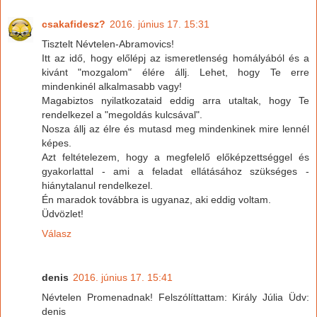
csakafidesz?
2016. június 17. 15:31
Tisztelt Névtelen-Abramovics!
Itt az idő, hogy előlépj az ismeretlenség homályából és a
kivánt "mozgalom" élére állj. Lehet, hogy Te erre
mindenkinél alkalmasabb vagy!
Magabiztos nyilatkozataid eddig arra utaltak, hogy Te
rendelkezel a "megoldás kulcsával".
Nosza állj az élre és mutasd meg mindenkinek mire lennél
képes.
Azt feltételezem, hogy a megfelelő előképzettséggel és
gyakorlattal - ami a feladat ellátásához szükséges -
hiánytalanul rendelkezel.
Én maradok továbbra is ugyanaz, aki eddig voltam.
Üdvözlet!
Válasz
denis
2016. június 17. 15:41
Névtelen Promenadnak! Felszólíttattam: Király Júlia Üdv:
denis