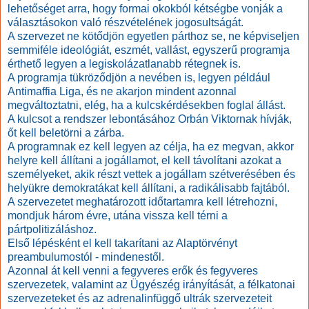
lehetőséget arra, hogy formai okokból kétségbe vonják a
választásokon való részvételének jogosultságát.
A szervezet ne kötődjön egyetlen párthoz se, ne képviseljen
semmiféle ideológiát, eszmét, vallást, egyszerű programja
érthető legyen a legiskolázatlanabb rétegnek is.
A programja tükröződjön a nevében is, legyen például
Antimaffia Liga, és ne akarjon mindent azonnal
megváltoztatni, elég, ha a kulcskérdésekben foglal állást.
A kulcsot a rendszer lebontásához Orbán Viktornak hívják,
őt kell beletörni a zárba.
A programnak ez kell legyen az célja, ha ez megvan, akkor
helyre kell állítani a jogállamot, el kell távolítani azokat a
személyeket, akik részt vettek a jogállam szétverésében és
helyükre demokratákat kell állítani, a radikálisabb fajtából.
A szervezetet meghatározott időtartamra kell létrehozni,
mondjuk három évre, utána vissza kell térni a
pártpolitizáláshoz.
Első lépésként el
kell takarítani
az Alaptörvényt
preambulumostól - mindenestől.
Azonnal át kell venni a fegyveres erők és fegyveres
szervezetek, valamint az Ügyészég irányítását, a félkatonai
szervezeteket és az adrenalinfüggő ultrák szervezeteit