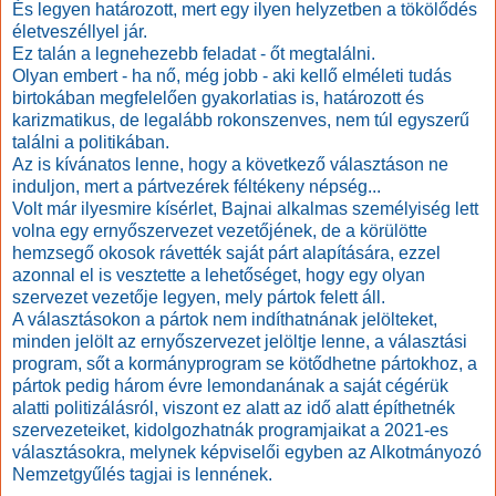
És legyen határozott, mert egy ilyen helyzetben a tökölődés
életveszéllyel jár.
Ez talán a legnehezebb feladat - őt megtalálni.
Olyan embert - ha nő, még jobb - aki kellő elméleti tudás
birtokában megfelelően gyakorlatias is, határozott és
karizmatikus, de legalább rokonszenves, nem túl egyszerű
találni a politikában.
Az is kívánatos lenne, hogy a következő választáson ne
induljon, mert a pártvezérek féltékeny népség...
Volt már ilyesmire kísérlet, Bajnai alkalmas személyiség lett
volna egy ernyőszervezet vezetőjének, de a körülötte
hemzsegő okosok rávették saját párt alapítására, ezzel
azonnal el is vesztette a lehetőséget, hogy egy olyan
szervezet vezetője legyen, mely pártok felett áll.
A választásokon a pártok nem indíthatnának jelölteket,
minden jelölt az ernyőszervezet jelöltje lenne, a választási
program, sőt a kormányprogram se kötődhetne pártokhoz, a
pártok pedig három évre lemondanának a saját cégérük
alatti politizálásról, viszont ez alatt az idő alatt építhetnék
szervezeteiket, kidolgozhatnák programjaikat a 2021-es
választásokra, melynek képviselői egyben az Alkotmányozó
Nemzetgyűlés tagjai is lennének.