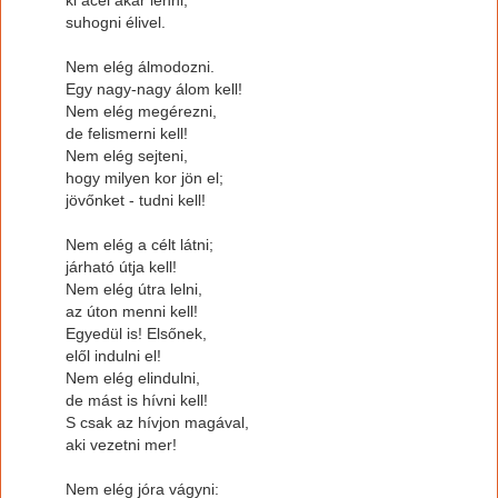
suhogni élivel.
Nem elég álmodozni.
Egy nagy-nagy álom kell!
Nem elég megérezni,
de felismerni kell!
Nem elég sejteni,
hogy milyen kor jön el;
jövőnket - tudni kell!
Nem elég a célt látni;
járható útja kell!
Nem elég útra lelni,
az úton menni kell!
Egyedül is! Elsőnek,
elől indulni el!
Nem elég elindulni,
de mást is hívni kell!
S csak az hívjon magával,
aki vezetni mer!
Nem elég jóra vágyni: