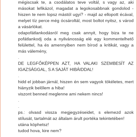
mégiscsak te, a csodálatos teve voltál, s vagy az, aki
másokat lefikázol, magadat a legokosabbnak gondolod -
hiszen te nem lopsz mástól ugyi? - majd az ellopott écával,
melyet tíz perce még ócsároltál, most boltot nyitsz, s várod
a vásárlókat.
odapofátlankodásról meg csak annyit, hogy biza te ne
pofátlankodj oda a nyilvánosság elé egy kommentelhető
felülettel, ha és amennyiben nem bírod a kritikát, vagy a
más válemény,
.
DE LEGFŐKÉPPEN AZT, HA VALAKI SZEMBESÍT AZ
IGAZSÁGGAL, S A SAJÁT HIBÁIDDAL!
.
hidd el jobban járnál, hiszen én sem vagyok tökéletes, mert
hiányzik belőlem a hiba!
viszont benned meglenne ami nekem nincs!
.
.
ps.: olvasd vissza megjegyzéseidet, s elemezd azok
stílusát, tartalmát az általam árult portéka tekintetében!
utána köphetsz!
tudod hova, kire nem?
.