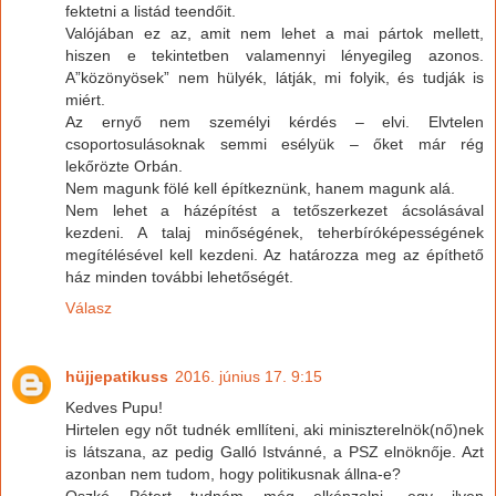
fektetni a listád teendőit.
Valójában ez az, amit nem lehet a mai pártok mellett,
hiszen e tekintetben valamennyi lényegileg azonos.
A”közönyösek” nem hülyék, látják, mi folyik, és tudják is
miért.
Az ernyő nem személyi kérdés – elvi. Elvtelen
csoportosulásoknak semmi esélyük – őket már rég
lekőrözte Orbán.
Nem magunk fölé kell építkeznünk, hanem magunk alá.
Nem lehet a házépítést a tetőszerkezet ácsolásával
kezdeni. A talaj minőségének, teherbíróképességének
megítélésével kell kezdeni. Az határozza meg az építhető
ház minden további lehetőségét.
Válasz
hüjjepatikuss
2016. június 17. 9:15
Kedves Pupu!
Hirtelen egy nőt tudnék emllíteni, aki miniszterelnök(nő)nek
is látszana, az pedig Galló Istvánné, a PSZ elnöknője. Azt
azonban nem tudom, hogy politikusnak állna-e?