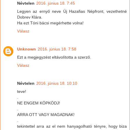
Névtelen
2016. június 18. 7:45
Legyen az ernyő neve Új Hazafias Népfront, vezethetné
Dobrev Klára.
Ha ezt Tóni bácsi megérhette volna!
Válasz
Unknown
2016. június 18. 7:58
Ezt a megjegyzést eltávolította a szerző.
Válasz
Névtelen
2016. június 18. 10:10
teve!
.
NE ENGEM KÖPKÖDJ!
.
ARRA OTT VAGY MAGADNAK!
.
tekintettel arra az el nem hanyagolható tényre, hogy biza