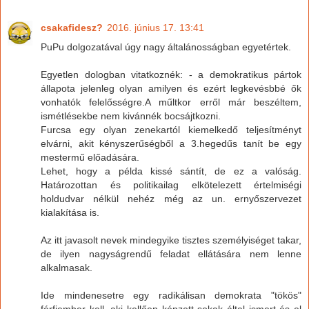
csakafidesz?
2016. június 17. 13:41
PuPu dolgozatával úgy nagy általánosságban egyetértek.
Egyetlen dologban vitatkoznék: - a demokratikus pártok
állapota jelenleg olyan amilyen és ezért legkevésbbé ők
vonhatók felelősségre.A műltkor erről már beszéltem,
ismétlésekbe nem kivánnék bocsájtkozni.
Furcsa egy olyan zenekartól kiemelkedő teljesítményt
elvárni, akit kényszerűségből a 3.hegedűs tanít be egy
mestermű előadására.
Lehet, hogy a példa kissé sántít, de ez a valóság.
Határozottan és politikailag elkötelezett értelmiségi
holdudvar nélkül nehéz még az un. ernyőszervezet
kialakítása is.
Az itt javasolt nevek mindegyike tisztes személyiséget takar,
de ilyen nagyságrendű feladat ellátására nem lenne
alkalmasak.
Ide mindenesetre egy radikálisan demokrata "tökös"
férfiember kell, aki kellően képzett sokak által ismert és el