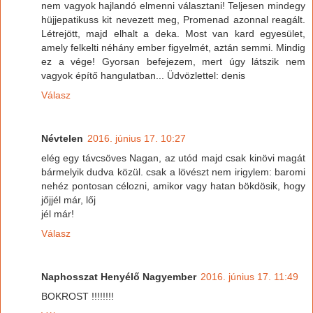
nem vagyok hajlandó elmenni választani! Teljesen mindegy
hüjjepatikuss kit nevezett meg, Promenad azonnal reagált.
Létrejött, majd elhalt a deka. Most van kard egyesület,
amely felkelti néhány ember figyelmét, aztán semmi. Mindig
ez a vége! Gyorsan befejezem, mert úgy látszik nem
vagyok építő hangulatban... Üdvözlettel: denis
Válasz
Névtelen
2016. június 17. 10:27
elég egy távcsöves Nagan, az utód majd csak kinövi magát
bármelyik dudva közül. csak a lövészt nem irigylem: baromi
nehéz pontosan célozni, amikor vagy hatan bökdösik, hogy
jőjjél már, lőj
jél már!
Válasz
Naphosszat Henyélő Nagyember
2016. június 17. 11:49
BOKROST !!!!!!!!