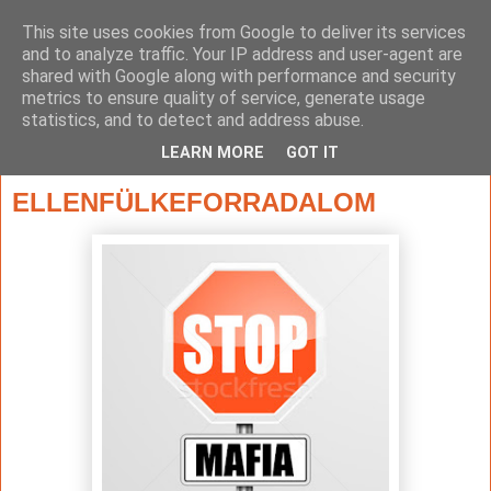
This site uses cookies from Google to deliver its services
and to analyze traffic. Your IP address and user-agent are
shared with Google along with performance and security
metrics to ensure quality of service, generate usage
statistics, and to detect and address abuse.
▼
LEARN MORE
GOT IT
2016. június 16., csütörtök
ELLENFÜLKEFORRADALOM