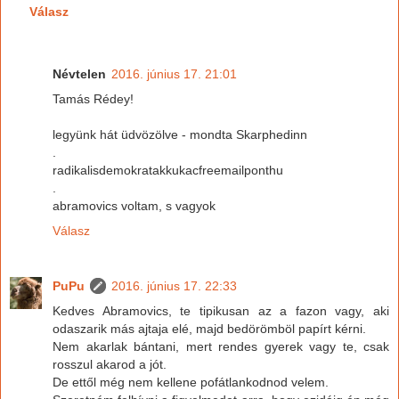
Válasz
Névtelen
2016. június 17. 21:01
Tamás Rédey!
legyünk hát üdvözölve - mondta Skarphedinn
.
radikalisdemokratakkukacfreemailponthu
.
abramovics voltam, s vagyok
Válasz
PuPu
2016. június 17. 22:33
Kedves Abramovics, te tipikusan az a fazon vagy, aki
odaszarik más ajtaja elé, majd bedörömböl papírt kérni.
Nem akarlak bántani, mert rendes gyerek vagy te, csak
rosszul akarod a jót.
De ettől még nem kellene pofátlankodnod velem.