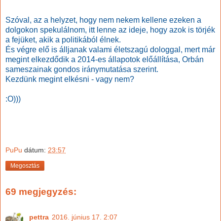
Szóval, az a helyzet, hogy nem nekem kellene ezeken a
dolgokon spekulálnom, itt lenne az ideje, hogy azok is törjék
a fejüket, akik a politikából élnek.
És végre elő is álljanak valami életszagú dologgal, mert már
megint elkezdődik a 2014-es állapotok előállítása, Orbán
sameszainak gondos iránymutatása szerint.
Kezdünk megint elkésni - vagy nem?
:O)))
PuPu
dátum:
23:57
Megosztás
69 megjegyzés:
pettra
2016. június 17. 2:07