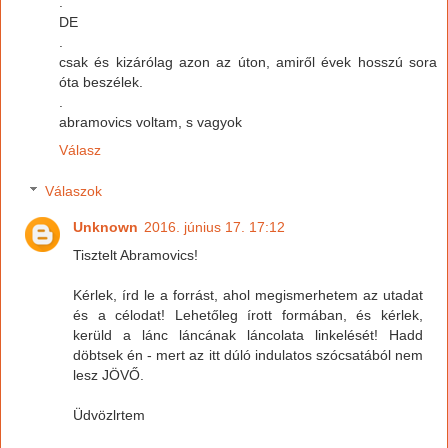
.
DE
.
csak és kizárólag azon az úton, amiről évek hosszú sora
óta beszélek.
.
abramovics voltam, s vagyok
Válasz
Válaszok
Unknown
2016. június 17. 17:12
Tisztelt Abramovics!
Kérlek, írd le a forrást, ahol megismerhetem az utadat
és a célodat! Lehetőleg írott formában, és kérlek,
kerüld a lánc láncának láncolata linkelését! Hadd
döbtsek én - mert az itt dúló indulatos szócsatából nem
lesz JÖVŐ.
Üdvözlrtem