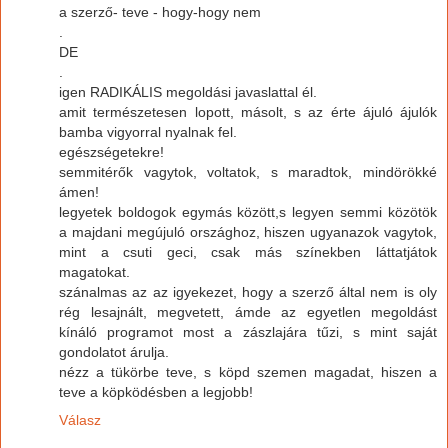
a szerző- teve - hogy-hogy nem
.
DE
.
igen RADIKÁLIS megoldási javaslattal él.
amit természetesen lopott, másolt, s az érte ájuló ájulók
bamba vigyorral nyalnak fel.
egészségetekre!
semmitérők vagytok, voltatok, s maradtok, mindörökké
ámen!
legyetek boldogok egymás között,s legyen semmi közötök
a majdani megújuló országhoz, hiszen ugyanazok vagytok,
mint a csuti geci, csak más színekben láttatjátok
magatokat.
szánalmas az az igyekezet, hogy a szerző által nem is oly
rég lesajnált, megvetett, ámde az egyetlen megoldást
kínáló programot most a zászlajára tűzi, s mint saját
gondolatot árulja.
nézz a tükörbe teve, s köpd szemen magadat, hiszen a
teve a köpködésben a legjobb!
Válasz