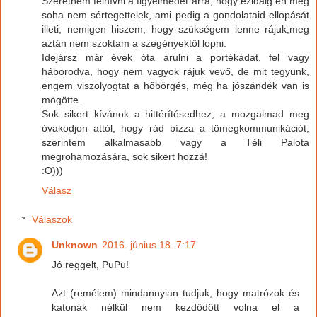
Szeretném felhívni a figyelmedet arra, hogy ezidáig én még
soha nem sértegettelek, ami pedig a gondolataid ellopását
illeti, nemigen hiszem, hogy szükségem lenne rájuk,meg
aztán nem szoktam a szegényektől lopni.
Idejársz már évek óta árulni a portékádat, fel vagy
háborodva, hogy nem vagyok rájuk vevő, de mit tegyünk,
engem viszolyogtat a hőbörgés, még ha jószándék van is
mögötte.
Sok sikert kívánok a hittérítésedhez, a mozgalmad meg
óvakodjon attól, hogy rád bízza a tömegkommunikációt,
szerintem alkalmasabb vagy a Téli Palota
megrohamozására, sok sikert hozzá!
:O)))
Válasz
Válaszok
Unknown
2016. június 18. 7:17
Jó reggelt, PuPu!
Azt (remélem) mindannyian tudjuk, hogy matrózok és
katonák nélkül nem kezdődött volna el a