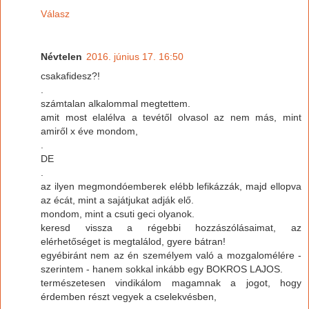
Válasz
Névtelen
2016. június 17. 16:50
csakafidesz?!
.
számtalan alkalommal megtettem.
amit most elalélva a tevétől olvasol az nem más, mint
amiről x éve mondom,
.
DE
.
az ilyen megmondóemberek elébb lefikázzák, majd ellopva
az écát, mint a sajátjukat adják elő.
mondom, mint a csuti geci olyanok.
keresd vissza a régebbi hozzászólásaimat, az
elérhetőséget is megtalálod, gyere bátran!
egyébiránt nem az én személyem való a mozgalomélére -
szerintem - hanem sokkal inkább egy BOKROS LAJOS.
természetesen vindikálom magamnak a jogot, hogy
érdemben részt vegyek a cselekvésben,