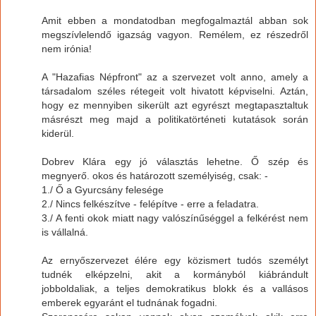
Amit ebben a mondatodban megfogalmaztál abban sok
megszívlelendő igazság vagyon. Remélem, ez részedről
nem irónia!
A "Hazafias Népfront" az a szervezet volt anno, amely a
társadalom széles rétegeit volt hivatott képviselni. Aztán,
hogy ez mennyiben sikerült azt egyrészt megtapasztaltuk
másrészt meg majd a politikatörténeti kutatások során
kiderül.
Dobrev Klára egy jó választás lehetne. Ő szép és
megnyerő. okos és határozott személyiség, csak: -
1./ Ő a Gyurcsány felesége
2./ Nincs felkészítve - felépítve - erre a feladatra.
3./ A fenti okok miatt nagy valószínűséggel a felkérést nem
is vállalná.
Az ernyőszervezet élére egy közismert tudós személyt
tudnék elképzelni, akit a kormányból kiábrándult
jobboldaliak, a teljes demokratikus blokk és a vallásos
emberek egyaránt el tudnának fogadni.