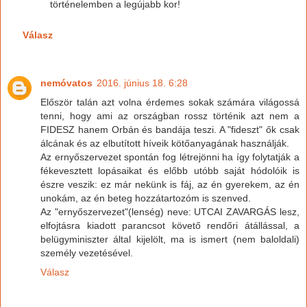
történelemben a legújabb kor!
Válasz
nemóvatos
2016. június 18. 6:28
Először talán azt volna érdemes sokak számára világossá
tenni, hogy ami az országban rossz történik azt nem a
FIDESZ hanem Orbán és bandája teszi. A "fideszt" ők csak
álcának és az elbutított híveik kötőanyagának használják.
Az ernyőszervezet spontán fog létrejönni ha így folytatják a
fékevesztett lopásaikat és előbb utóbb saját hódolóik is
észre veszik: ez már nekünk is fáj, az én gyerekem, az én
unokám, az én beteg hozzátartozóm is szenved.
Az "ernyőszervezet"(lenség) neve: UTCAI ZAVARGÁS lesz,
elfojtásra kiadott parancsot követő rendőri átállással, a
belügyminiszter által kijelölt, ma is ismert (nem baloldali)
személy vezetésével.
Válasz