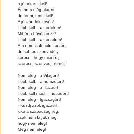
a jót akarni kell!
És nem elég akarni:
de tenni, tenni kell!
A jószándék kevés!
Több kell: - az értelem!
Mit ér a hűvös ész?!
Több kell: - az érzelem!
Ám nemcsak holmi érzés,
de seb és szenvedély,
keresni, hogy miért élj,
szeress, szenvedj, remélj!
Nem elég - a Világért!
Több kell: - a nemzetért!
Nem elég - a Hazáért!
Több kell most: - népedért!
Nem elég - Igazságért!
- Küzdj azok igazáért,
kiké a szabadság rég,
csak nem látják még,
hogy nem elég!
Még nem elég!