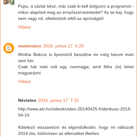
Pupu, a vázlat kész, már csak ki kell dolgozni a programot -
mikor alapítod meg az ernyőszervezetedet? Az se baj, hogy
nem vagy nő, eltekintünk ettől az apróságtól.
Válasz
nemóvatos
2016. június 17. 6:20
Mintha Bokros is ilyesmiről beszélne és még három évet
sem kér.
Csak hát neki volt egy csomagja, amit félre (is) lehet
magyarázni.
Válasz
Névtelen
2016. június 17. 7:25
http://www.atv.hu/videok/video-20140425-friderikusz-2014-
04-24
Kötelező visszanézni és elgondolkodni, hogy mi változott
2014 óta, különösen az ellenzéket illetően.