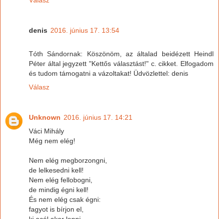
denis
2016. június 17. 13:54
Tóth Sándornak: Köszönöm, az általad beidézett Heindl
Péter által jegyzett "Kettős választást!" c. cikket. Elfogadom
és tudom támogatni a vázoltakat! Üdvözlettel: denis
Válasz
Unknown
2016. június 17. 14:21
Váci Mihály
Még nem elég!
Nem elég megborzongni,
de lelkesedni kell!
Nem elég fellobogni,
de mindig égni kell!
És nem elég csak égni:
fagyot is bírjon el,
ki acél akar lenni,