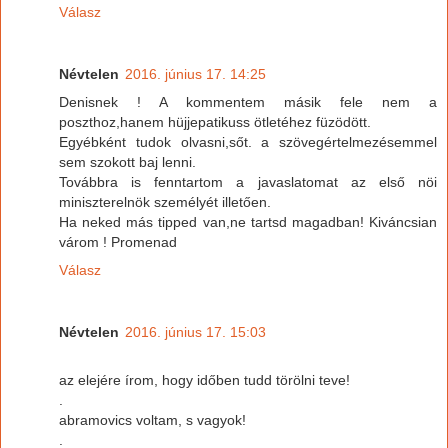
Válasz
Névtelen
2016. június 17. 14:25
Denisnek ! A kommentem másik fele nem a
poszthoz,hanem hüjjepatikuss ötletéhez füzödött.
Egyébként tudok olvasni,sőt. a szövegértelmezésemmel
sem szokott baj lenni.
Továbbra is fenntartom a javaslatomat az első nöi
miniszterelnök személyét illetően.
Ha neked más tipped van,ne tartsd magadban! Kiváncsian
várom ! Promenad
Válasz
Névtelen
2016. június 17. 15:03
az elejére írom, hogy időben tudd törölni teve!
.
abramovics voltam, s vagyok!
.