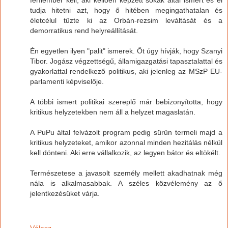
tudja hitetni azt, hogy ő hitében megingathatalan és
életcélul tűzte ki az Orbán-rezsim leváltását és a
demorratikus rend helyreállítását.
Én egyetlen ilyen "palit" ismerek. Őt úgy hívják, hogy Szanyi
Tibor. Jogász végzettségű, államigazgatási tapasztalattal és
gyakorlattal rendelkező politikus, aki jelenleg az MSzP EU-
parlamenti képviselője.
A többi ismert politikai szereplő már bebizonyította, hogy
kritikus helyzetekben nem áll a helyzet magaslatán.
A PuPu által felvázolt program pedig sürűn termeli majd a
kritikus helyzeteket, amikor azonnal minden hezitálás nélkül
kell dönteni. Aki erre vállalkozik, az legyen bátor és eltökélt.
Természetese a javasolt személy mellett akadhatnak még
nála is alkalmasabbak. A széles közvélemény az ő
jelentkezésüket várja.
Válasz