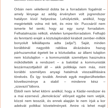
Orbán nem véletlenül dobta be a forradalom fogalmát –
amely lényege az addig érvényben volt jogrendszer
hatályon kívül helyezése. Lehülyézték, anélkül, hogy
megértették volna mit tett, és mire tör. Puccsáról nem
ismerte fel senki, hogy az egy sunyi forradalom.
Felhatalmazás nélküli, elvtelen lumpenforradalom. Felhajtó
és fenntartó erejét a köztulajdonából kirabolt zember-milliók
bonyolult lelkiállapota adta (adja?). Saját, minden
korábbinál nagyobb rablása álcázására hazug
párhuzamokat égetett be a köztudatba: az állami tulajdon
nem köztulajdon – a kommunisták személyes hasznukra
működtették a rendszert – a baloldal a kommunisták
leszármazottjaiból áll – akik politikája nem más, mint
korábbi személyes anyagi hatalmuk visszaállítására
törekvés. És így tovább. Aminek egyik megkerülhetetlen
következménye a stabil – mindenre kész –
„szavazó”tábora.
Ebből nem lehet kitörni anélkül, hogy a Kádár-rendszer és
a mai ezernevű „demokrácia” előnyeit egybe nem vetjük,
közzé nem tesszük, és ennek alapján le nem írjuk a kor
adekvát politikai követelményeit. Amire rá lehet majd