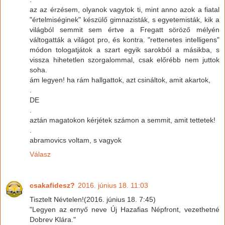
az az érzésem, olyanok vagytok ti, mint anno azok a fiatal
"értelmiséginek" készülő gimnazisták, s egyetemisták, kik a
világból semmit sem értve a Fregatt söröző mélyén
váltogatták a világot pro, és kontra. "rettenetes intelligens"
módon tologatjátok a szart egyik sarokból a másikba, s
vissza hihetetlen szorgalommal, csak előrébb nem juttok
soha.
ám legyen! ha rám hallgattok, azt csináltok, amit akartok,
.
DE
.
aztán magatokon kérjétek számon a semmit, amit tettetek!
.
abramovics voltam, s vagyok
Válasz
csakafidesz?
2016. június 18. 11:03
Tisztelt Névtelen!(2016. június 18. 7:45)
"Legyen az ernyő neve Új Hazafias Népfront, vezethetné
Dobrev Klára."