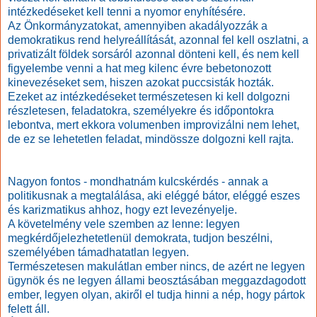
intézkedéseket kell tenni a nyomor enyhítésére.
Az Önkormányzatokat, amennyiben akadályozzák a
demokratikus rend helyreállítását, azonnal fel kell oszlatni, a
privatizált földek sorsáról azonnal dönteni kell, és nem kell
figyelembe venni a hat meg kilenc évre bebetonozott
kinevezéseket sem, hiszen azokat puccsisták hozták.
Ezeket az intézkedéseket természetesen ki kell dolgozni
részletesen, feladatokra, személyekre és időpontokra
lebontva, mert ekkora volumenben improvizálni nem lehet,
de ez se lehetetlen feladat, mindössze dolgozni kell rajta.
Nagyon fontos - mondhatnám kulcskérdés - annak a
politikusnak a megtalálása, aki eléggé bátor, eléggé eszes
és karizmatikus ahhoz, hogy ezt levezényelje.
A követelmény vele szemben az lenne: legyen
megkérdőjelezhetetlenül demokrata, tudjon beszélni,
személyében támadhatatlan legyen.
Természetesen makulátlan ember nincs, de azért ne legyen
ügynök és ne legyen állami beosztásában meggazdagodott
ember, legyen olyan, akiről el tudja hinni a nép, hogy pártok
felett áll.