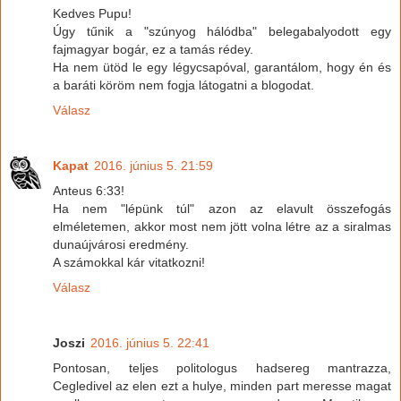
Kedves Pupu!
Úgy tűnik a "szúnyog hálódba" belegabalyodott egy
fajmagyar bogár, ez a tamás rédey.
Ha nem ütöd le egy légycsapóval, garantálom, hogy én és
a baráti köröm nem fogja látogatni a blogodat.
Válasz
Kapat
2016. június 5. 21:59
Anteus 6:33!
Ha nem "lépünk túl" azon az elavult összefogás
elméletemen, akkor most nem jött volna létre az a siralmas
dunaújvárosi eredmény.
A számokkal kár vitatkozni!
Válasz
Joszi
2016. június 5. 22:41
Pontosan, teljes politologus hadsereg mantrazza,
Cegledivel az elen ezt a hulye, minden part meresse magat