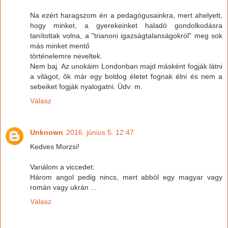
Na ezért haragszom én a pedagógusainkra, mert ahelyett,
hogy minket, a gyerekeinket haladó gondolkodásra
tanítottak volna, a "trianoni igazságtalanságokról" meg sok
más minket mentő
történelemre neveltek.
Nem baj. Az unokáim Londonban majd másként fogják látni
a világot, ők már egy boldog életet fognak élni és nem a
sebeiket fogják nyalogatni. Üdv: m.
Válasz
Unknown
2016. június 5. 12:47
Kedves Morzsi!
Variálom a viccedet:
Három angol pedig nincs, mert abból egy magyar vagy
román vagy ukrán ...
Válasz