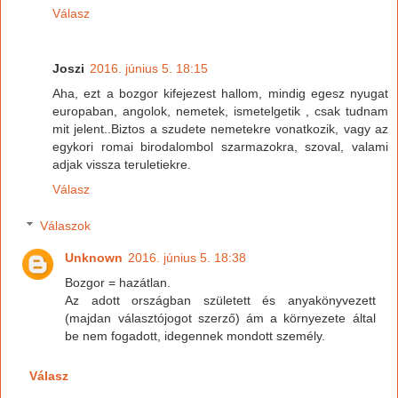
Válasz
Joszi
2016. június 5. 18:15
Aha, ezt a bozgor kifejezest hallom, mindig egesz nyugat
europaban, angolok, nemetek, ismetelgetik , csak tudnam
mit jelent..Biztos a szudete nemetekre vonatkozik, vagy az
egykori romai birodalombol szarmazokra, szoval, valami
adjak vissza teruletiekre.
Válasz
Válaszok
Unknown
2016. június 5. 18:38
Bozgor = hazátlan.
Az adott országban született és anyakönyvezett
(majdan választójogot szerző) ám a környezete által
be nem fogadott, idegennek mondott személy.
Válasz