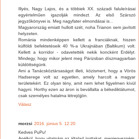
Illyés, Nagy Lajos, és a többiek XX. századi faluleírásai
egyértelműen igazolják mindezt. Az első Szárszó
jegyzőkönyvei is. Meg nagyfater elmondásai is...
Magyarország emiatt hullott szét, noha Trianon sem javított
helyzeten.
Románia mindenképpen kellett a franciáknak, hiszen
külföldi befektetéseik 40 %-a Ukrajnában (Baltikum) volt.
Kellett a korridor - odavetették nekik koncként Erdélyt.
Mindegy, hogy mikor jelent meg Párizsban díszmagyarban
küldöttségünk.
Ami a Tanácsköztársaságot illeti, közismert, hogy a Vörös
Hadserege volt az egyetlen, amely harcolt a magyar
területekért. Ez olyan tény, amit nem lehet figyelmen kívül
hagyni. Horthy ezen az áron is bevállalta a békediktátumot,
csak személyes hatalma létrejöjjön.
Válasz
morzsi
2016. június 5. 12:20
Kedves PuPu!
Anélkül, hogy vitatnám az általad írottakat, megjegyezném,