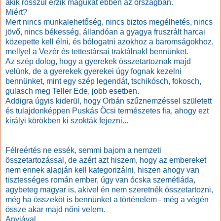
akik rosszul érzik magukat ebben az országban.
Miért?
Mert nincs munkalehetőség, nincs biztos megélhetés, nincs
jövő, nincs békesség, állandóan a gyagya fruszrált harcai
közepette kell élni, és bólogatni azokhoz a baromságokhoz,
mellyel a Vezér és tettestársai traktálnakl bennünket.
Az szép dolog, hogy a gyerekek összetartoznak majd
velünk, de a gyerekek gyerekei úgy fognak kezelni
bennünket, mint egy szép legendát, tschikósch, fokosch,
gulasch meg Teller Ede, jobb esetben.
Addigra úgyis kiderül, hogy Orbán szűznemzéssel született
és tulajdonképpen Puskás Öcsi természetes fia, ahogy ezt
királyi körökben ki szokták fejezni...
Félreértés ne essék, semmi bajom a nemzeti
összetartozással, de azért azt hiszem, hogy az embereket
nem ennek alapján kell kategorizálni, hiszen ahogy van
tisztességes román ember, úgy van ócska szemétláda,
agybeteg magyar is, akivel én nem szeretnék összetartozni,
még ha összeköt is bennünket a történelem - még a végén
össze akar majd nőni velem.
Anyjával...