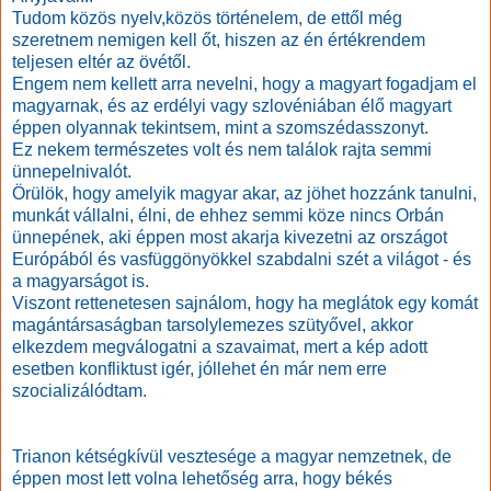
Tudom közös nyelv,közös történelem, de ettől még
szeretnem nemigen kell őt, hiszen az én értékrendem
teljesen eltér az övétől.
Engem nem kellett arra nevelni, hogy a magyart fogadjam el
magyarnak, és az erdélyi vagy szlovéniában élő magyart
éppen olyannak tekintsem, mint a szomszédasszonyt.
Ez nekem természetes volt és nem találok rajta semmi
ünnepelnivalót.
Örülök, hogy amelyik magyar akar, az jöhet hozzánk tanulni,
munkát vállalni, élni, de ehhez semmi köze nincs Orbán
ünnepének, aki éppen most akarja kivezetni az országot
Európából és vasfüggönyökkel szabdalni szét a világot - és
a magyarságot is.
Viszont rettenetesen sajnálom, hogy ha meglátok egy komát
magántársaságban tarsolylemezes szütyővel, akkor
elkezdem megválogatni a szavaimat, mert a kép adott
esetben konfliktust igér, jóllehet én már nem erre
szocializálódtam.
Trianon kétségkívül vesztesége a magyar nemzetnek, de
éppen most lett volna lehetőség arra, hogy békés