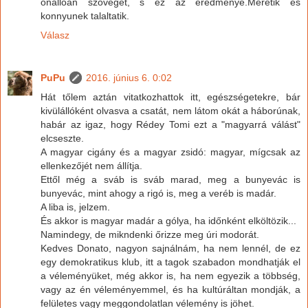
onalloan szoveget, s ez az eredmenye.Meretik es
konnyunek talaltatik.
Válasz
PuPu
2016. június 6. 0:02
Hát tőlem aztán vitatkozhattok itt, egészségetekre, bár
kivülállóként olvasva a csatát, nem látom okát a háborúnak,
habár az igaz, hogy Rédey Tomi ezt a "magyarrá válást"
elcseszte.
A magyar cigány és a magyar zsidó: magyar, mígcsak az
ellenkezőjét nem állítja.
Ettől még a sváb is sváb marad, meg a bunyevác is
bunyevác, mint ahogy a rigó is, meg a veréb is madár.
A liba is, jelzem.
És akkor is magyar madár a gólya, ha időnként elköltözik...
Namindegy, de mikndenki őrizze meg úri modorát.
Kedves Donato, nagyon sajnálnám, ha nem lennél, de ez
egy demokratikus klub, itt a tagok szabadon mondhatják el
a véleményüket, még akkor is, ha nem egyezik a többség,
vagy az én véleményemmel, és ha kultúráltan mondják, a
felületes vagy meggondolatlan vélemény is jöhet.