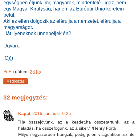
egységben éljünk, mi, magyarok, mindenfelé - igaz, nem
egy Magyar Királyság, hanem az Európai Unió keretein
belül.
Aki ez ellen dolgozik az elárulja a nemzetet, elárulja a
magyarságot.
Hát ilyeneknek ünnepeljek én?
Ugyan...
:O)))
PuPu
dátum:
23:05
Megosztás
32 megjegyzés:
Kapat
2016. június 5. 0:25
"Ha összejövünk, az a kezdet,ha összetartunk, az a
haladás, ha összefogunk, az a siker." /Henry Ford/
Milyen egyszerűen hangzik, pedig jelen világunkban szinte