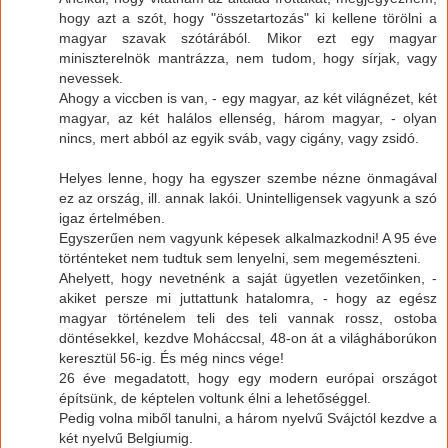
hogy azt a szót, hogy "összetartozás" ki kellene törölni a
magyar szavak szótárából. Mikor ezt egy magyar
miniszterelnök mantrázza, nem tudom, hogy sírjak, vagy
nevessek.
Ahogy a viccben is van, - egy magyar, az két világnézet, két
magyar, az két halálos ellenség, három magyar, - olyan
nincs, mert abból az egyik sváb, vagy cigány, vagy zsidó.
Helyes lenne, hogy ha egyszer szembe nézne önmagával
ez az ország, ill. annak lakói. Unintelligensek vagyunk a szó
igaz értelmében.
Egyszerűen nem vagyunk képesek alkalmazkodni! A 95 éve
történteket nem tudtuk sem lenyelni, sem megemészteni.
Ahelyett, hogy nevetnénk a saját ügyetlen vezetőinken, -
akiket persze mi juttattunk hatalomra, - hogy az egész
magyar történelem teli des teli vannak rossz, ostoba
döntésekkel, kezdve Moháccsal, 48-on át a világháborúkon
keresztül 56-ig. És még nincs vége!
26 éve megadatott, hogy egy modern európai országot
építsünk, de képtelen voltunk élni a lehetőséggel.
Pedig volna miből tanulni, a három nyelvű Svájctól kezdve a
két nyelvű Belgiumig.