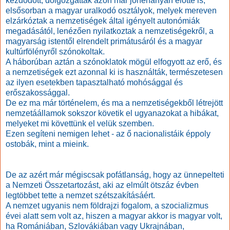
kezdődött, dolgozgattak azon már jónéhányan előtte is,
elsősorban a magyar uralkodó osztályok, melyek mereven
elzárkóztak a nemzetiségek által igényelt autonómiák
megadásától, lenézően nyilatkoztak a nemzetiségekről, a
magyarság istentől elrendelt primátusáról és a magyar
kultúrfölényről szónokoltak.
A háborúban aztán a szónoklatok mögül elfogyott az erő, és
a nemzetiségek ezt azonnal ki is használták, természetesen
az ilyen esetekben tapasztalható mohósággal és
erőszakossággal.
De ez ma már történelem, és ma a nemzetiségekből létrejött
nemzetáállamok sokszor követik el ugyanazokat a hibákat,
melyeket mi követtünk el velük szemben.
Ezen segíteni nemigen lehet - az ő nacionalistáik éppoly
ostobák, mint a mieink.
De az azért már mégiscsak pofátlanság, hogy az ünnepelteti
a Nemzeti Összetartozást, aki az elmúlt ötszáz évben
legtöbbet tette a nemzet szétszakításáért.
A nemzet ugyanis nem földrajzi fogalom, a szocializmus
évei alatt sem volt az, hiszen a magyar akkor is magyar volt,
ha Romániában, Szlovákiában vagy Ukrajnában,