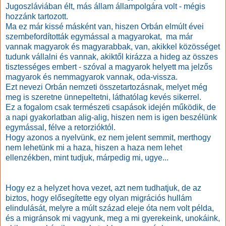
Jugoszláviában élt, más állam állampolgára volt - mégis
hozzánk tartozott.
Ma ez már kissé másként van, hiszen Orbán elmúlt évei
szembefordították egymással a magyarokat, ma már
vannak magyarok és magyarabbak, van, akikkel közösséget
tudunk vállalni és vannak, akiktől kirázza a hideg az összes
tisztességes embert - szóval a magyarok helyett ma jelzős
magyarok és nemmagyarok vannak, oda-vissza.
Ezt nevezi Orbán nemzeti összetartozásnak, melyet még
meg is szeretne ünnepeltetni, láthatólag kevés sikerrel.
Ez a fogalom csak természeti csapások idején működik, de
a napi gyakorlatban alig-alig, hiszen nem is igen beszélünk
egymással, félve a retorzióktól.
Hogy azonos a nyelvünk, ez nem jelent semmit, merthogy
nem lehetünk mi a haza, hiszen a haza nem lehet
ellenzékben, mint tudjuk, márpedig mi, ugye...
Hogy ez a helyzet hova vezet, azt nem tudhatjuk, de az
biztos, hogy elősegítette egy olyan migrációs hullám
elindulását, melyre a múlt század eleje óta nem volt példa,
és a migránsok mi vagyunk, meg a mi gyerekeink, unokáink,