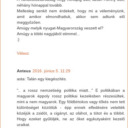
néhány hónappal tovább.
Mellesleg senkit nem érdekelt, hogy mi a véleményünk,
amit amikor elmondhattuk, akkor sem adtunk elő
meggyőzően.
Amúgy melyik nyugat-Magyarország veszett el?
Amúgy a többi nagyjából stimmel...
:)
Válasz
Anteus
2016. június 5. 11:29
asta: Talán egy kiegészítés.
".. a rossz nemzetiség politika miatt..." E politikában a
magyarok éppoly rossz politikai kezelésben részesültek,
mint a nem magyarok. Egy földbirtokos vagy tőkés nem tett
különbséget közöttük - épp ennek elfedésére vetették
közéjük a zsidót, a cigányt, az oláhot, a tótot és a többit.
Hogy ezeket gyűlöljék, ne az őket egykutyaként kezelő
uraikat.