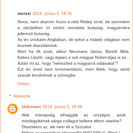
morzsi
2016. június 5. 18:31
Nnna, nem akarom húzni a vitát Rédey úrral, de szerintem
a zárójelben írt utolsó mondata butaság, magyarokra
jellemző butaság.
Az én unokáim Angliában, de sehol a haladó világban nem
lesznek disszidensek.
Mert ha ők azok, akkor Neumann János, Bartók Béla,
Kabos László, vagy éppen a sok magyar Nobel-díjas is az...
Aztán mi az, hogy "nehezíted a magyarrá válásukat"?
Ezt én most nem kommentálom, mert félek, hogy sértő
szavak kerülnének a szövegbe.
Válasz
Válaszok
Unknown
2016. június 5. 18:46
Akik manapság elhagyják az országot, azok
mindegyikének sárga csillagot kellene itthon viselnie?
Disszidens az, aki nem éli a Szózatot.
Ebben az országban kilencmillió MAGYAR él. (Pont.)