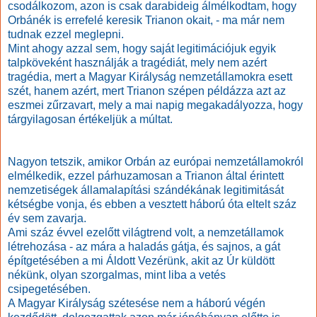
csodálkozom, azon is csak darabideig álmélkodtam, hogy
Orbánék is errefelé keresik Trianon okait, - ma már nem
tudnak ezzel meglepni.
Mint ahogy azzal sem, hogy saját legitimációjuk egyik
talpköveként használják a tragédiát, mely nem azért
tragédia, mert a Magyar Királyság nemzetállamokra esett
szét, hanem azért, mert Trianon szépen példázza azt az
eszmei zűrzavart, mely a mai napig megakadályozza, hogy
tárgyilagosan értékeljük a múltat.
Nagyon tetszik, amikor Orbán az európai nemzetállamokról
elmélkedik, ezzel párhuzamosan a Trianon által érintett
nemzetiségek államalapítási szándékának legitimitását
kétségbe vonja, és ebben a vesztett háború óta eltelt száz
év sem zavarja.
Ami száz évvel ezelőtt világtrend volt, a nemzetállamok
létrehozása - az mára a haladás gátja, és sajnos, a gát
építgetésében a mi Áldott Vezérünk, akit az Úr küldött
nékünk, olyan szorgalmas, mint liba a vetés
csipegetésében.
A Magyar Királyság szétesése nem a háború végén