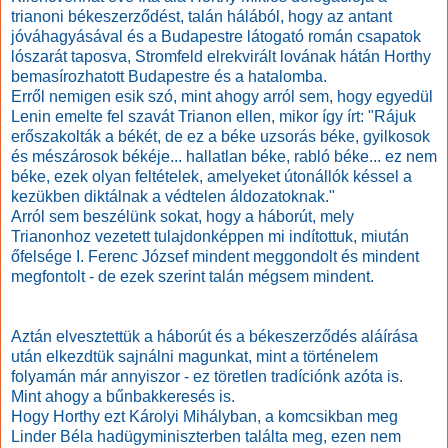
trianoni békeszerződést, talán hálából, hogy az antant
jóváhagyásával és a Budapestre látogató román csapatok
lószarát taposva, Stromfeld elrekvirált lovának hátán Horthy
bemasírozhatott Budapestre és a hatalomba.
Erről nemigen esik szó, mint ahogy arról sem, hogy egyedül
Lenin emelte fel szavát Trianon ellen, mikor így írt:
"Rájuk
erőszakolták a békét, de ez a béke uzsorás béke, gyilkosok
és mészárosok békéje... hallatlan béke, rabló béke... ez nem
béke, ezek olyan feltételek, amelyeket útonállók késsel a
kezükben diktálnak a védtelen áldozatoknak."
Arról sem beszélünk sokat, hogy a háborút, mely
Trianonhoz vezetett tulajdonképpen mi indítottuk, miután
őfelsége I. Ferenc József mindent meggondolt és mindent
megfontolt - de ezek szerint talán mégsem mindent.
Aztán elvesztettük a háborút és a békeszerződés aláírása
után elkezdtük sajnálni magunkat, mint a történelem
folyamán már annyiszor - ez töretlen tradíciónk azóta is.
Mint ahogy a bűnbakkeresés is.
Hogy Horthy ezt Károlyi Mihályban, a komcsikban meg
Linder Béla hadügyminiszterben találta meg, ezen nem