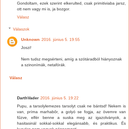
Gondoltam, ezek szerint elkerulted, csak primitiviaba jarsz,
ott nem vagy mi is, ja bozgor.
Válasz
Válaszok
Unknown
2016. június 5. 19:55
Joszi!
Nem tudsz megsérteni, amíg a szótáradból hiányoznak
a szinonímák, netafórák.
Válasz
DarthVader
2016. június 5. 19:22
Pupu, a tarsolylemezes tarsolyt csak ne bántsd! Nekem is
van, príma marhabőr, a golyó se fogja, az övemre van
fűzve, elfér benne a suska meg az igazolványok, a
hasitasinál sokkal-sokkal elegánsabb, és praktikus. És
kurvára nem vagyok népnemzeti.