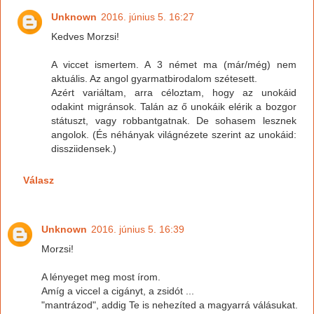
Unknown
2016. június 5. 16:27
Kedves Morzsi!
A viccet ismertem. A 3 német ma (már/még) nem
aktuális. Az angol gyarmatbirodalom szétesett.
Azért variáltam, arra céloztam, hogy az unokáid
odakint migránsok. Talán az ő unokáik elérik a bozgor
státuszt, vagy robbantgatnak. De sohasem lesznek
angolok. (És néhányak világnézete szerint az unokáid:
dissziidensek.)
Válasz
Unknown
2016. június 5. 16:39
Morzsi!
A lényeget meg most írom.
Amíg a viccel a cigányt, a zsidót ...
"mantrázod", addig Te is nehezíted a magyarrá válásukat.