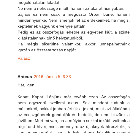
megoldhatalan feladat.
No nem a nehézsége miatt, hanem az akarat hiányában.
Sajnos ez nem csak a megosztó Orbán bűne, hanem
mindannyiunké. Nem ismerjük fel az érdekeinket, ha mégis,
képtelenek vagyunk érvényre juttatni.
Pedig ez az összefogás lehetne az egyetlen kiút, a szinte
kilátástalannak tűnő helyzetünkből.
Ha mégis sikerülne valamikor, akkor ünnepelhetnénk
igazán az összetartozás napját.
Válasz
Anteus
2016. június 5. 6:33
Hát, igen.
Kapat, Kapat. Lépjünk már tovább ezen. Az összefogás
nem egyszerű szellemi aktus. Sok mindent tudunk a
múltunkról, sokkal jobban értjük a jelent, mint azt általában
az éceszgéberek gondolják és hirdetik, de nem hiszünk a
jövőben. Mert mi van, ha a mélyben sokkal inkább voltunk a
régi rend hívei, mint amennyire az újtaknyok híresztelik; s
van annyi eszünk, hogy tudjuk, ahhoz közelíteni semmi