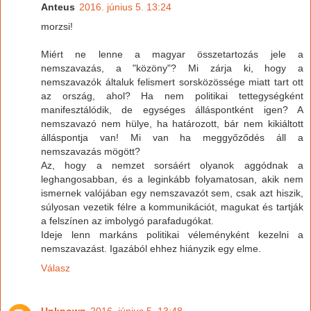
Anteus
2016. június 5. 13:24
morzsi!
Miért ne lenne a magyar összetartozás jele a
nemszavazás, a "közöny"? Mi zárja ki, hogy a
nemszavazók általuk felismert sorsközössége miatt tart ott
az ország, ahol? Ha nem politikai tettegységként
manifesztálódik, de egységes álláspontként igen? A
nemszavazó nem hülye, ha határozott, bár nem kikiáltott
álláspontja van! Mi van ha meggyőződés áll a
nemszavazás mögött?
Az, hogy a nemzet sorsáért olyanok aggódnak a
leghangosabban, és a leginkább folyamatosan, akik nem
ismernek valójában egy nemszavazót sem, csak azt hiszik,
súlyosan vezetik félre a kommunikációt, magukat és tartják
a felszínen az imbolygó parafadugókat.
Ideje lenn markáns politikai véleményként kezelni a
nemszavazást. Igazából ehhez hiányzik egy elme.
Válasz