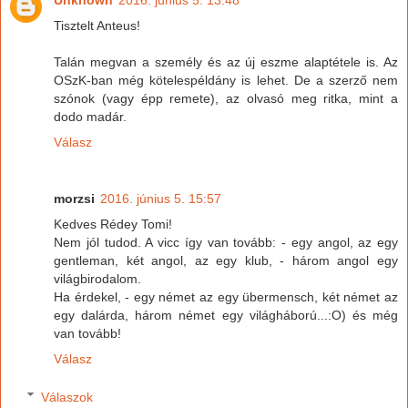
Unknown
2016. június 5. 13:48
Tisztelt Anteus!
Talán megvan a személy és az új eszme alaptétele is. Az
OSzK-ban még kötelespéldány is lehet. De a szerző nem
szónok (vagy épp remete), az olvasó meg ritka, mint a
dodo madár.
Válasz
morzsi
2016. június 5. 15:57
Kedves Rédey Tomi!
Nem jól tudod. A vicc így van tovább: - egy angol, az egy
gentleman, két angol, az egy klub, - három angol egy
világbirodalom.
Ha érdekel, - egy német az egy übermensch, két német az
egy dalárda, három német egy világháború...:O) és még
van tovább!
Válasz
Válaszok