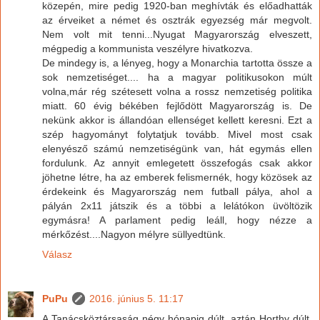
közepén, mire pedig 1920-ban meghívták és előadhatták
az érveiket a német és osztrák egyezség már megvolt.
Nem volt mit tenni...Nyugat Magyarország elveszett,
mégpedig a kommunista veszélyre hivatkozva.
De mindegy is, a lényeg, hogy a Monarchia tartotta össze a
sok nemzetiséget.... ha a magyar politikusokon múlt
volna,már rég szétesett volna a rossz nemzetiség politika
miatt. 60 évig békében fejlődött Magyarország is. De
nekünk akkor is állandóan ellenséget kellett keresni. Ezt a
szép hagyományt folytatjuk tovább. Mivel most csak
elenyésző számú nemzetiségünk van, hát egymás ellen
fordulunk. Az annyit emlegetett összefogás csak akkor
jöhetne létre, ha az emberek felismernék, hogy közösek az
érdekeink és Magyarország nem futball pálya, ahol a
pályán 2x11 játszik és a többi a lelátókon üvöltözik
egymásra! A parlament pedig leáll, hogy nézze a
mérkőzést....Nagyon mélyre süllyedtünk.
Válasz
PuPu
2016. június 5. 11:17
A Tanácsköztársaság négy hónapig dúlt, aztán Horthy dúlt,