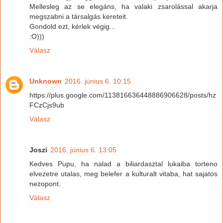
Mellesleg az se elegáns, ha valaki zsarolással akarja
megszabni a társalgás kereteit.
Gondold ezt, kérlek végig...
:O)))
Válasz
Unknown
2016. június 6. 10:15
https://plus.google.com/113816636448886906628/posts/hz
FCzCjs9ub
Válasz
Joszi
2016. június 6. 13:05
Kedves Pupu, ha nalad a biliardasztal lukaiba torteno
elvezetre utalas, meg belefer a kulturalt vitaba, hat sajatos
nezopont.
Válasz