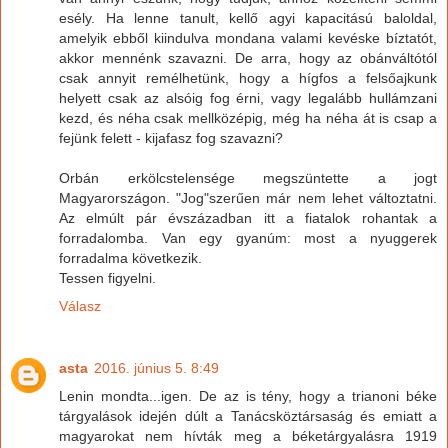
esély. Ha lenne tanult, kellő agyi kapacitású baloldal,
amelyik ebből kiindulva mondana valami kevéske bíztatót,
akkor mennénk szavazni. De arra, hogy az obánváltótól
csak annyit remélhetünk, hogy a hígfos a felsőajkunk
helyett csak az alsóig fog érni, vagy legalább hullámzani
kezd, és néha csak mellközépig, még ha néha át is csap a
fejünk felett - kijafasz fog szavazni?
Orbán erkölcstelensége megszüntette a jogt
Magyarországon. "Jog"szerűen már nem lehet változtatni.
Az elmúlt pár évszázadban itt a fiatalok rohantak a
forradalomba. Van egy gyanúm: most a nyuggerek
forradalma következik.
Tessen figyelni.
Válasz
asta
2016. június 5. 8:49
Lenin mondta...igen. De az is tény, hogy a trianoni béke
tárgyalások idején dúlt a Tanácsköztársaság és emiatt a
magyarokat nem hívták meg a béketárgyalásra 1919