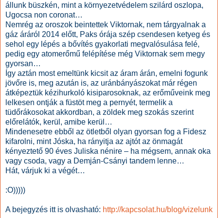
állunk büszkén, mint a környezetvédelem szilárd oszlopa,
Ugocsa non coronat…
Nemrég az oroszok beintettek Viktornak, nem tárgyalnak a
gáz áráról 2014 előtt, Paks órája szép csendesen ketyeg és
sehol egy lépés a bővítés gyakorlati megvalósulása felé,
pedig egy atomerőmű felépítése még Viktornak sem megy
gyorsan…
Így aztán most emeltünk kicsit az áram árán, emelni fogunk
jövőre is, meg azután is, az uránbányászokat már régen
átképeztük kézihurkoló kisiparosoknak, az erőműveink meg
lelkesen ontják a füstöt meg a pernyét, termelik a
tüdőrákosokat akkordban, a zöldek meg szokás szerint
előrelátók, kerül, amibe kerül…
Mindenesetre ebből az ötletből olyan gyorsan fog a Fidesz
kifarolni, mint Jóska, ha rányitja az ajtót az önmagát
kényeztető 90 éves Juliska nénire – ha mégsem, annak oka
vagy csoda, vagy a Demján-Csányi tandem lenne…
Hát, várjuk ki a végét…
:O)))))
A bejegyzés itt is olvasható:
http://kapcsolat.hu/blog/vizelunk