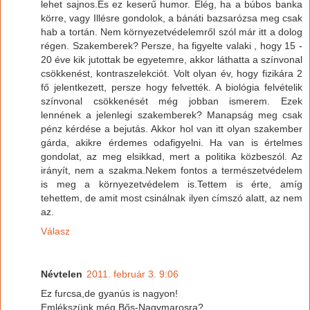
lehet sajnos.És ez keserű humor. Elég, ha a búbos banka
körre, vagy Illésre gondolok, a bánáti bazsarózsa meg csak
hab a tortán. Nem környezetvédelemről szól már itt a dolog
régen. Szakemberek? Persze, ha figyelte valaki , hogy 15 -
20 éve kik jutottak be egyetemre, akkor láthatta a színvonal
csökkenést, kontraszelekciót. Volt olyan év, hogy fizikára 2
fő jelentkezett, persze hogy felvették. A biológia felvételik
színvonal csökkenését még jobban ismerem. Ezek
lennének a jelenlegi szakemberek? Manapság meg csak
pénz kérdése a bejutás. Akkor hol van itt olyan szakember
gárda, akikre érdemes odafigyelni. Ha van is értelmes
gondolat, az meg elsikkad, mert a politika közbeszól. Az
irányít, nem a szakma.Nekem fontos a természetvédelem
is meg a környezetvédelem is.Tettem is érte, amíg
tehettem, de amit most csinálnak ilyen címszó alatt, az nem
az.
Válasz
Névtelen
2011. február 3. 9:06
Ez furcsa,de gyanús is nagyon!
Emlékszünk még Bős-Nagymarosra?