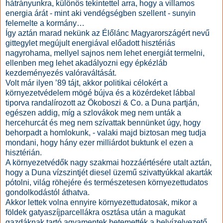
hátrányunkra, különös tekintettel arra, hogy a villamos
energia árát - mint aki vendégségben szellent - sunyin
felemelte a kormány…
Így aztán marad nekünk az Élőlánc Magyarországért nevű
gittegylet megújult energiával előadott hisztériás
nagyrohama, mellyel sajnos nem lehet energiát termelni,
ellenben meg lehet akadályozni egy épkézláb
kezdeményezés valóraváltását.
Volt már ilyen ’89 tájt, akkor politikai célokért a
környezetvédelem mögé bújva és a közérdeket lábbal
tiporva randalírozott az Ökoboszi & Co. a Duna partján,
egészen addig, míg a szlovákok meg nem unták a
hercehurcát és meg nem szívattak bennünket úgy, hogy
behorpadt a homlokunk, - valaki majd biztosan meg tudja
mondani, hogy hány ezer milliárdot buktunk el ezen a
hisztérián.
A környezetvédők nagy szakmai hozzáértésére utalt aztán,
hogy a Duna vízszintjét diesel üzemű szivattyúkkal akarták
pótolni, világ röhejére és természetesen környezettudatos
gondolkodástól áthatva.
Akkor lettek volna ennyire környezettudatosak, mikor a
földek gatyaszíjparcellákra osztása után a magukat
gazdáknak tartó agyamentek betemették a belvízelvezető