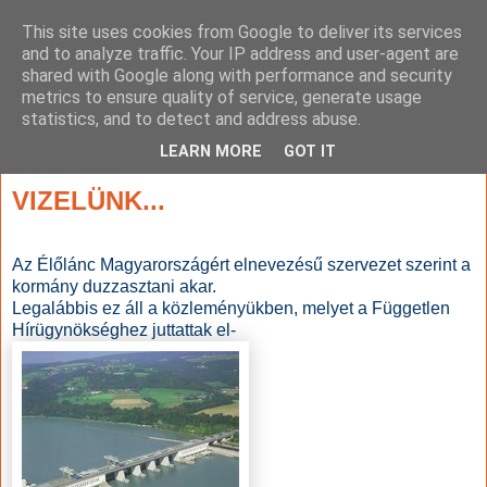
This site uses cookies from Google to deliver its services
and to analyze traffic. Your IP address and user-agent are
shared with Google along with performance and security
metrics to ensure quality of service, generate usage
statistics, and to detect and address abuse.
▼
LEARN MORE
GOT IT
2011. február 1., kedd
VIZELÜNK...
Az Élőlánc Magyarországért elnevezésű szervezet szerint a
kormány duzzasztani akar.
Legalábbis ez áll a közleményükben, melyet a Független
Hírügynökséghez juttattak el-