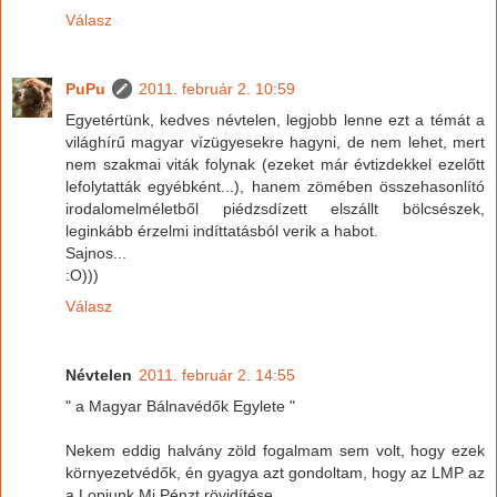
Válasz
PuPu
2011. február 2. 10:59
Egyetértünk, kedves névtelen, legjobb lenne ezt a témát a
világhírű magyar vízügyesekre hagyni, de nem lehet, mert
nem szakmai viták folynak (ezeket már évtizdekkel ezelőtt
lefolytatták egyébként...), hanem zömében összehasonlító
irodalomelméletből piédzsdízett elszállt bölcsészek,
leginkább érzelmi indíttatásból verik a habot.
Sajnos...
:O)))
Válasz
Névtelen
2011. február 2. 14:55
" a Magyar Bálnavédők Egylete "
Nekem eddig halvány zöld fogalmam sem volt, hogy ezek
környezetvédők, én gyagya azt gondoltam, hogy az LMP az
a Lopjunk Mi Pénzt rövidítése.