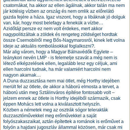
csatornákat, ha akkor az ellen ágálnak, akkor talán ma nem
jár kötésig vízben az ország és nem omlik az előrelátó
gazda fejére a háza. Igaz viszont, hogy a libáknak jó dolguk
van, kár, hogy most belefagy a fenekük a vízbe…
Azidőtájt persze ez nem volt érdekes, mert akkor
nagypolitizáltak a zöldek és rengeteg zöldséget hordtak
össze Csernobilről meg Bős-Nagymarosról, kinek lett volna
ideje az aktuális rombolásokkal foglalkozni?.
Már alig várom, hogy a Magyar Bálnavédők Egylete –
leánykori nevén LMP - is felemelje szavát a még nem is
létező elképzelések ellen, legalább lesz egy céljuk, ami
ellen harcolni tudnak, ha már valamiért harcolni nem
nagyon akarnak…
A Duna duzzasztása nem mai ötlet, még Horthy idejében
merült fel az ötlete, de akkor a háború elmosta a tervet, a
háború után meg Sztálinváros építése fontosabb volt –
jelzem ennek az ötlete is Horthy idejéből származik, csak
éppen Mohács lett volna a kiválasztott helyszín.
Közben a németek meg az osztrák sógor telerakták
duzzasztóművekkel meg erőművekkel a saját
folyószakaszaikat, aztán építettek a románok is erőművet a
folyón a hajdani jugoszláv állammal közösen, már csak mi