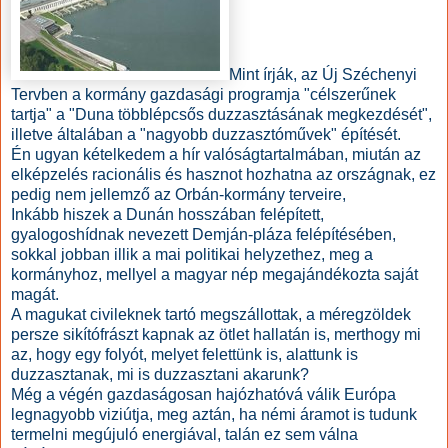
Mint írják, az Új Széchenyi
Tervben a kormány gazdasági programja "célszerűnek
tartja" a "Duna többlépcsős duzzasztásának megkezdését",
illetve általában a "nagyobb duzzasztóművek" építését.
Én ugyan kételkedem a hír valóságtartalmában, miután az
elképzelés racionális és hasznot hozhatna az országnak, ez
pedig nem jellemző az Orbán-kormány terveire,
Inkább hiszek a Dunán hosszában felépített,
gyalogoshídnak nevezett Demján-pláza felépítésében,
sokkal jobban illik a mai politikai helyzethez, meg a
kormányhoz, mellyel a magyar nép megajándékozta saját
magát.
A magukat civileknek tartó megszállottak, a méregzöldek
persze sikítófrászt kapnak az ötlet hallatán is, merthogy mi
az, hogy egy folyót, melyet felettünk is, alattunk is
duzzasztanak, mi is duzzasztani akarunk?
Még a végén gazdaságosan hajózhatóvá válik Európa
legnagyobb viziútja, meg aztán, ha némi áramot is tudunk
termelni megújuló energiával, talán ez sem válna