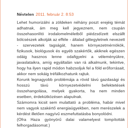
Névtelen
2011. február 2. 8:53
Lehet humorizálni a zöldeken néhány poszt erejéig témát
adhatnak, ám meg kell jegyeznem, nem csupán
összehasonlító irodalomelméletből piédzsdízett elszállt
bölcsészek alkotják az efféle - általad gittegyletnek nevezett
- szervezetek tagságát, hanem környezetmérnökök,
fizikusok, biológusok és egyéb szakértők, akiknek egészen
odáig hasznos lenne odafigyelni a véleményükre,
javaslataikra, amíg egyáltalán van rá alkalmunk, tekintve,
hogy ha ilyen rapid módon habzsoljuk fel a föld erőforrásait,
akkor nem sokáig tréfálkozhatunk rajtuk.
Korunk legnagyobb problémája a rövid távú gazdasági és
hosszú távú környezetvédelmi befektetések
összehangolása, melyek gyakorta, ha nem minden
esetben, érdekütközésen alapulnak.
Számomra kicsit sem mulattató a probléma, habár mivel
nem vagyok szakértő energiaügyekben, nem merészelek a
kérdést illetően nagyívű eszmefuttatásba bonyolódni.
(Ofra Haza gyönyörű dalai valamelyest tompították
felhorgadásomat.)