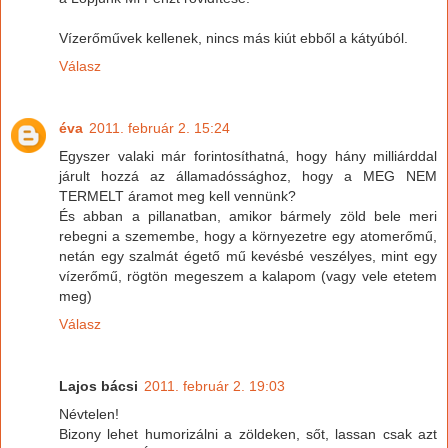
Vízerőművek kellenek, nincs más kiút ebből a kátyúból.
Válasz
éva
2011. február 2. 15:24
Egyszer valaki már forintosíthatná, hogy hány milliárddal
járult hozzá az államadóssághoz, hogy a MEG NEM
TERMELT áramot meg kell vennünk?
És abban a pillanatban, amikor bármely zöld bele meri
rebegni a szemembe, hogy a környezetre egy atomerőmű,
netán egy szalmát égető mű kevésbé veszélyes, mint egy
vízerőmű, rögtön megeszem a kalapom (vagy vele etetem
meg)
Válasz
Lajos bácsi
2011. február 2. 19:03
Névtelen!
Bizony lehet humorizálni a zöldeken, sőt, lassan csak azt