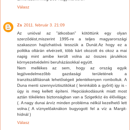
Válasz
Zs
2011. február 3. 21:09
Az unióval az "átkosban" kötöttünk egy olyan
szerződést,miszerint 1995-re a teljes magyarországi
szakaszon hajózhatóvá tesszük a Dunát.Az hogy ez a
politika oltárán elvérzett, több kárt okozott és okoz a mai
napig mint amibe került volna az összes járulékos
környezetvédelmi beruházásokkal együtt.
Nem mellékes az sem, hogy az ország egyik
legjövedelmezőbb gazdasági területének a
tranzitszállításnak lehetőségeit jelentékenyen romboltuk. A
Duna menti szennyvíztisztitókat ( leninkább a győrit) igy is -
úgy is meg kellett építeni. Hepciáskodásunk miatt most
aztán tökéletes biztonságban van a Szigetköz és élővilága:
(. A nagy dunai árvíz minden probléma nélkül kezelhető lett
volna.( A víznyelőaknákon bugyogott fel a víz a Margit-
hídnál )
Válasz