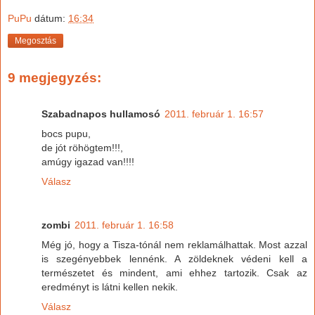
PuPu
dátum:
16:34
Megosztás
9 megjegyzés:
Szabadnapos hullamosó
2011. február 1. 16:57
bocs pupu,
de jót röhögtem!!!,
amúgy igazad van!!!!
Válasz
zombi
2011. február 1. 16:58
Még jó, hogy a Tisza-tónál nem reklamálhattak. Most azzal
is szegényebbek lennénk. A zöldeknek védeni kell a
természetet és mindent, ami ehhez tartozik. Csak az
eredményt is látni kellen nekik.
Válasz