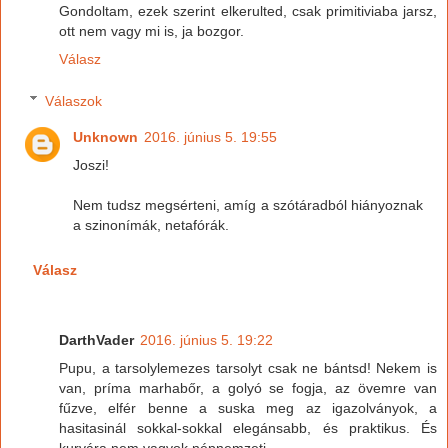
Gondoltam, ezek szerint elkerulted, csak primitiviaba jarsz,
ott nem vagy mi is, ja bozgor.
Válasz
Válaszok
Unknown
2016. június 5. 19:55
Joszi!
Nem tudsz megsérteni, amíg a szótáradból hiányoznak
a szinonímák, netafórák.
Válasz
DarthVader
2016. június 5. 19:22
Pupu, a tarsolylemezes tarsolyt csak ne bántsd! Nekem is
van, príma marhabőr, a golyó se fogja, az övemre van
fűzve, elfér benne a suska meg az igazolványok, a
hasitasinál sokkal-sokkal elegánsabb, és praktikus. És
kurvára nem vagyok népnemzeti.