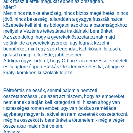
akik rosszul érzik magukat ebben az országban.
Miért?
Mert nincs munkalehetőség, nincs biztos megélhetés, nincs
jövő, nincs békesség, állandóan a gyagya fruszrált harcai
közepette kell élni, és bólogatni azokhoz a baromságokhoz,
mellyel a Vezér és tettestársai traktálnakl bennünket.
Az szép dolog, hogy a gyerekek összetartoznak majd
velünk, de a gyerekek gyerekei úgy fognak kezelni
bennünket, mint egy szép legendát, tschikósch, fokosch,
gulasch meg Teller Ede, jobb esetben.
Addigra úgyis kiderül, hogy Orbán szűznemzéssel született
és tulajdonképpen Puskás Öcsi természetes fia, ahogy ezt
királyi körökben ki szokták fejezni...
Félreértés ne essék, semmi bajom a nemzeti
összetartozással, de azért azt hiszem, hogy az embereket
nem ennek alapján kell kategorizálni, hiszen ahogy van
tisztességes román ember, úgy van ócska szemétláda,
agybeteg magyar is, akivel én nem szeretnék összetartozni,
még ha összeköt is bennünket a történelem - még a végén
össze akar majd nőni velem.
Anyjával...