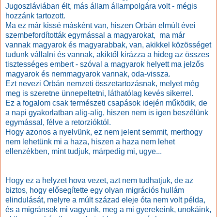
Jugoszláviában élt, más állam állampolgára volt - mégis
hozzánk tartozott.
Ma ez már kissé másként van, hiszen Orbán elmúlt évei
szembefordították egymással a magyarokat, ma már
vannak magyarok és magyarabbak, van, akikkel közösséget
tudunk vállalni és vannak, akiktől kirázza a hideg az összes
tisztességes embert - szóval a magyarok helyett ma jelzős
magyarok és nemmagyarok vannak, oda-vissza.
Ezt nevezi Orbán nemzeti összetartozásnak, melyet még
meg is szeretne ünnepeltetni, láthatólag kevés sikerrel.
Ez a fogalom csak természeti csapások idején működik, de
a napi gyakorlatban alig-alig, hiszen nem is igen beszélünk
egymással, félve a retorzióktól.
Hogy azonos a nyelvünk, ez nem jelent semmit, merthogy
nem lehetünk mi a haza, hiszen a haza nem lehet
ellenzékben, mint tudjuk, márpedig mi, ugye...
Hogy ez a helyzet hova vezet, azt nem tudhatjuk, de az
biztos, hogy elősegítette egy olyan migrációs hullám
elindulását, melyre a múlt század eleje óta nem volt példa,
és a migránsok mi vagyunk, meg a mi gyerekeink, unokáink,