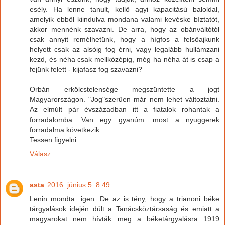
esély. Ha lenne tanult, kellő agyi kapacitású baloldal,
amelyik ebből kiindulva mondana valami kevéske bíztatót,
akkor mennénk szavazni. De arra, hogy az obánváltótól
csak annyit remélhetünk, hogy a hígfos a felsőajkunk
helyett csak az alsóig fog érni, vagy legalább hullámzani
kezd, és néha csak mellközépig, még ha néha át is csap a
fejünk felett - kijafasz fog szavazni?
Orbán erkölcstelensége megszüntette a jogt
Magyarországon. "Jog"szerűen már nem lehet változtatni.
Az elmúlt pár évszázadban itt a fiatalok rohantak a
forradalomba. Van egy gyanúm: most a nyuggerek
forradalma következik.
Tessen figyelni.
Válasz
asta
2016. június 5. 8:49
Lenin mondta...igen. De az is tény, hogy a trianoni béke
tárgyalások idején dúlt a Tanácsköztársaság és emiatt a
magyarokat nem hívták meg a béketárgyalásra 1919