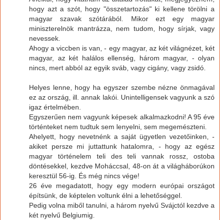
hogy azt a szót, hogy "összetartozás" ki kellene törölni a
magyar szavak szótárából. Mikor ezt egy magyar
miniszterelnök mantrázza, nem tudom, hogy sírjak, vagy
nevessek.
Ahogy a viccben is van, - egy magyar, az két világnézet, két
magyar, az két halálos ellenség, három magyar, - olyan
nincs, mert abból az egyik sváb, vagy cigány, vagy zsidó.
Helyes lenne, hogy ha egyszer szembe nézne önmagával
ez az ország, ill. annak lakói. Unintelligensek vagyunk a szó
igaz értelmében.
Egyszerűen nem vagyunk képesek alkalmazkodni! A 95 éve
történteket nem tudtuk sem lenyelni, sem megemészteni.
Ahelyett, hogy nevetnénk a saját ügyetlen vezetőinken, -
akiket persze mi juttattunk hatalomra, - hogy az egész
magyar történelem teli des teli vannak rossz, ostoba
döntésekkel, kezdve Moháccsal, 48-on át a világháborúkon
keresztül 56-ig. És még nincs vége!
26 éve megadatott, hogy egy modern európai országot
építsünk, de képtelen voltunk élni a lehetőséggel.
Pedig volna miből tanulni, a három nyelvű Svájctól kezdve a
két nyelvű Belgiumig.