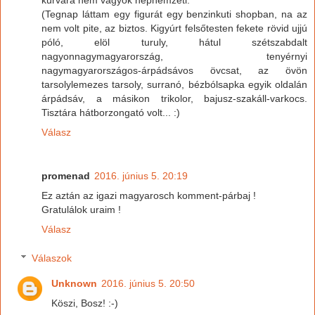
(Tegnap láttam egy figurát egy benzinkuti shopban, na az
nem volt pite, az biztos. Kigyúrt felsőtesten fekete rövid ujjú
póló, elöl turuly, hátul szétszabdalt
nagyonnagymagyarország, tenyérnyi
nagymagyarországos-árpádsávos övcsat, az övön
tarsolylemezes tarsoly, surranó, bézbólsapka egyik oldalán
árpádsáv, a másikon trikolor, bajusz-szakáll-varkocs.
Tisztára hátborzongató volt... :)
Válasz
promenad
2016. június 5. 20:19
Ez aztán az igazi magyarosch komment-párbaj !
Gratulálok uraim !
Válasz
Válaszok
Unknown
2016. június 5. 20:50
Köszi, Bosz! :-)