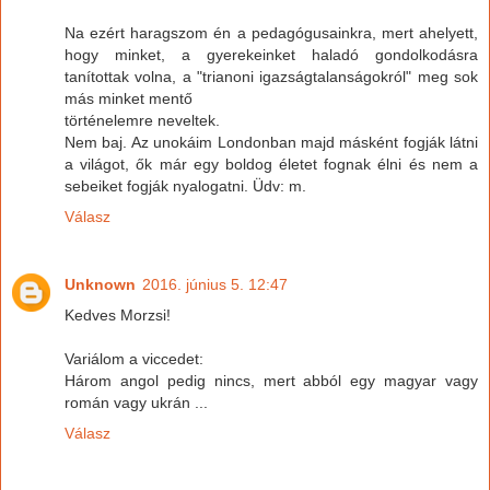
Na ezért haragszom én a pedagógusainkra, mert ahelyett,
hogy minket, a gyerekeinket haladó gondolkodásra
tanítottak volna, a "trianoni igazságtalanságokról" meg sok
más minket mentő
történelemre neveltek.
Nem baj. Az unokáim Londonban majd másként fogják látni
a világot, ők már egy boldog életet fognak élni és nem a
sebeiket fogják nyalogatni. Üdv: m.
Válasz
Unknown
2016. június 5. 12:47
Kedves Morzsi!
Variálom a viccedet:
Három angol pedig nincs, mert abból egy magyar vagy
román vagy ukrán ...
Válasz