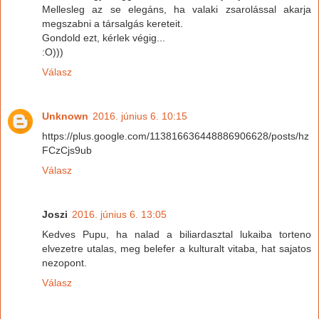
Mellesleg az se elegáns, ha valaki zsarolással akarja
megszabni a társalgás kereteit.
Gondold ezt, kérlek végig...
:O)))
Válasz
Unknown
2016. június 6. 10:15
https://plus.google.com/113816636448886906628/posts/hz
FCzCjs9ub
Válasz
Joszi
2016. június 6. 13:05
Kedves Pupu, ha nalad a biliardasztal lukaiba torteno
elvezetre utalas, meg belefer a kulturalt vitaba, hat sajatos
nezopont.
Válasz