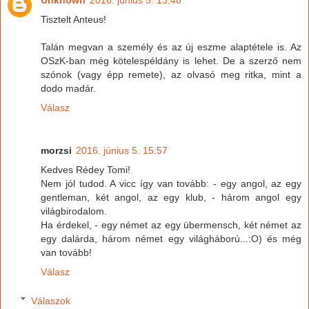
Unknown
2016. június 5. 13:48
Tisztelt Anteus!
Talán megvan a személy és az új eszme alaptétele is. Az
OSzK-ban még kötelespéldány is lehet. De a szerző nem
szónok (vagy épp remete), az olvasó meg ritka, mint a
dodo madár.
Válasz
morzsi
2016. június 5. 15:57
Kedves Rédey Tomi!
Nem jól tudod. A vicc így van tovább: - egy angol, az egy
gentleman, két angol, az egy klub, - három angol egy
világbirodalom.
Ha érdekel, - egy német az egy übermensch, két német az
egy dalárda, három német egy világháború...:O) és még
van tovább!
Válasz
Válaszok