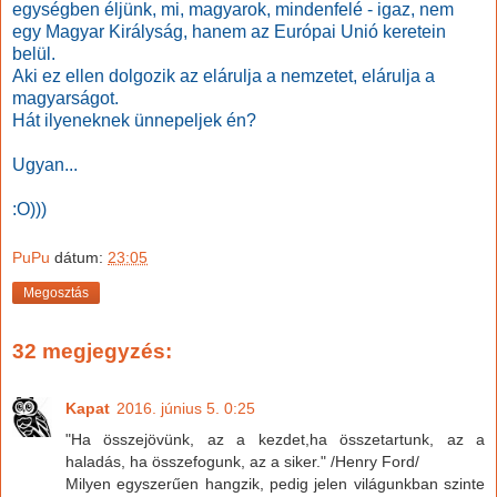
egységben éljünk, mi, magyarok, mindenfelé - igaz, nem
egy Magyar Királyság, hanem az Európai Unió keretein
belül.
Aki ez ellen dolgozik az elárulja a nemzetet, elárulja a
magyarságot.
Hát ilyeneknek ünnepeljek én?
Ugyan...
:O)))
PuPu
dátum:
23:05
Megosztás
32 megjegyzés:
Kapat
2016. június 5. 0:25
"Ha összejövünk, az a kezdet,ha összetartunk, az a
haladás, ha összefogunk, az a siker." /Henry Ford/
Milyen egyszerűen hangzik, pedig jelen világunkban szinte