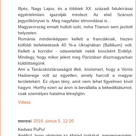
Illyés, Nagy Lajos, és a többiek XX. századi faluleírásai
egyértelműen igazolják mindezt. Az első Szárszó
jegyzőkönyvei is. Meg nagyfater elmondásai is...
Magyarország emiatt hullott szét, noha Trianon sem javított
helyzeten.
Románia mindenképpen kellett a franciáknak, hiszen
külföldi befektetéseik 40 %-a Ukrajnában (Baltikum) volt.
Kellett a korridor - odavetették nekik koncként Erdélyt.
Mindegy, hogy mikor jelent meg Párizsban díszmagyarban
küldöttségünk.
Ami a Tanácsköztársaságot illeti, közismert, hogy a Vörös
Hadserege volt az egyetlen, amely harcolt a magyar
területekért. Ez olyan tény, amit nem lehet figyelmen kívül
hagyni. Horthy ezen az áron is bevállalta a békediktátumot,
csak személyes hatalma létrejöjjön.
Válasz
morzsi
2016. június 5. 12:20
Kedves PuPu!
Anélkül, hogy vitatnám az általad írottakat, megjegyezném,