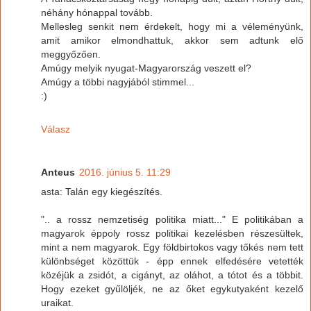
néhány hónappal tovább.
Mellesleg senkit nem érdekelt, hogy mi a véleményünk,
amit amikor elmondhattuk, akkor sem adtunk elő
meggyőzően.
Amúgy melyik nyugat-Magyarország veszett el?
Amúgy a többi nagyjából stimmel...
:)
Válasz
Anteus
2016. június 5. 11:29
asta: Talán egy kiegészítés.
".. a rossz nemzetiség politika miatt..." E politikában a
magyarok éppoly rossz politikai kezelésben részesültek,
mint a nem magyarok. Egy földbirtokos vagy tőkés nem tett
különbséget közöttük - épp ennek elfedésére vetették
közéjük a zsidót, a cigányt, az oláhot, a tótot és a többit.
Hogy ezeket gyűlöljék, ne az őket egykutyaként kezelő
uraikat.