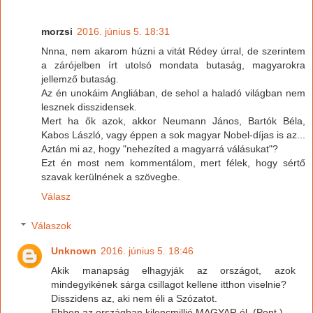
morzsi
2016. június 5. 18:31
Nnna, nem akarom húzni a vitát Rédey úrral, de szerintem
a zárójelben írt utolsó mondata butaság, magyarokra
jellemző butaság.
Az én unokáim Angliában, de sehol a haladó világban nem
lesznek disszidensek.
Mert ha ők azok, akkor Neumann János, Bartók Béla,
Kabos László, vagy éppen a sok magyar Nobel-díjas is az...
Aztán mi az, hogy "nehezíted a magyarrá válásukat"?
Ezt én most nem kommentálom, mert félek, hogy sértő
szavak kerülnének a szövegbe.
Válasz
Válaszok
Unknown
2016. június 5. 18:46
Akik manapság elhagyják az országot, azok
mindegyikének sárga csillagot kellene itthon viselnie?
Disszidens az, aki nem éli a Szózatot.
Ebben az országban kilencmillió MAGYAR él. (Pont.)