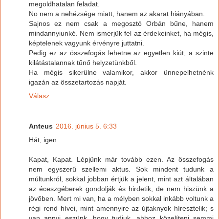
megoldhatalan feladat.
No nem a nehézsége miatt, hanem az akarat hiányában.
Sajnos ez nem csak a megosztó Orbán bűne, hanem
mindannyiunké. Nem ismerjük fel az érdekeinket, ha mégis,
képtelenek vagyunk érvényre juttatni.
Pedig ez az összefogás lehetne az egyetlen kiút, a szinte
kilátástalannak tűnő helyzetünkből.
Ha mégis sikerülne valamikor, akkor ünnepelhetnénk
igazán az összetartozás napját.
Válasz
Anteus
2016. június 5. 6:33
Hát, igen.
Kapat, Kapat. Lépjünk már tovább ezen. Az összefogás
nem egyszerű szellemi aktus. Sok mindent tudunk a
múltunkról, sokkal jobban értjük a jelent, mint azt általában
az éceszgéberek gondolják és hirdetik, de nem hiszünk a
jövőben. Mert mi van, ha a mélyben sokkal inkább voltunk a
régi rend hívei, mint amennyire az újtaknyok híresztelik; s
van annyi eszünk, hogy tudjuk, ahhoz közelíteni semmi