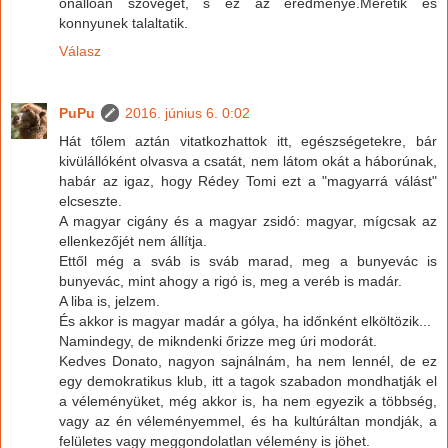
onalloan szoveget, s ez az eredmenye.Meretik es
konnyunek talaltatik.
Válasz
PuPu
2016. június 6. 0:02
Hát tőlem aztán vitatkozhattok itt, egészségetekre, bár
kivülállóként olvasva a csatát, nem látom okát a háborúnak,
habár az igaz, hogy Rédey Tomi ezt a "magyarrá válást"
elcseszte.
A magyar cigány és a magyar zsidó: magyar, mígcsak az
ellenkezőjét nem állítja.
Ettől még a sváb is sváb marad, meg a bunyevác is
bunyevác, mint ahogy a rigó is, meg a veréb is madár.
A liba is, jelzem.
És akkor is magyar madár a gólya, ha időnként elköltözik...
Namindegy, de mikndenki őrizze meg úri modorát.
Kedves Donato, nagyon sajnálnám, ha nem lennél, de ez
egy demokratikus klub, itt a tagok szabadon mondhatják el
a véleményüket, még akkor is, ha nem egyezik a többség,
vagy az én véleményemmel, és ha kultúráltan mondják, a
felületes vagy meggondolatlan vélemény is jöhet.