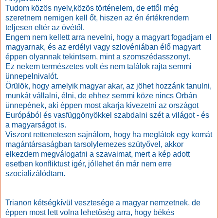
Tudom közös nyelv,közös történelem, de ettől még
szeretnem nemigen kell őt, hiszen az én értékrendem
teljesen eltér az övétől.
Engem nem kellett arra nevelni, hogy a magyart fogadjam el
magyarnak, és az erdélyi vagy szlovéniában élő magyart
éppen olyannak tekintsem, mint a szomszédasszonyt.
Ez nekem természetes volt és nem találok rajta semmi
ünnepelnivalót.
Örülök, hogy amelyik magyar akar, az jöhet hozzánk tanulni,
munkát vállalni, élni, de ehhez semmi köze nincs Orbán
ünnepének, aki éppen most akarja kivezetni az országot
Európából és vasfüggönyökkel szabdalni szét a világot - és
a magyarságot is.
Viszont rettenetesen sajnálom, hogy ha meglátok egy komát
magántársaságban tarsolylemezes szütyővel, akkor
elkezdem megválogatni a szavaimat, mert a kép adott
esetben konfliktust igér, jóllehet én már nem erre
szocializálódtam.
Trianon kétségkívül vesztesége a magyar nemzetnek, de
éppen most lett volna lehetőség arra, hogy békés