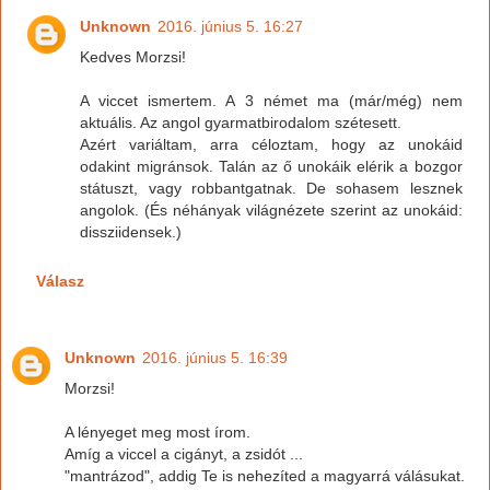
Unknown
2016. június 5. 16:27
Kedves Morzsi!
A viccet ismertem. A 3 német ma (már/még) nem
aktuális. Az angol gyarmatbirodalom szétesett.
Azért variáltam, arra céloztam, hogy az unokáid
odakint migránsok. Talán az ő unokáik elérik a bozgor
státuszt, vagy robbantgatnak. De sohasem lesznek
angolok. (És néhányak világnézete szerint az unokáid:
dissziidensek.)
Válasz
Unknown
2016. június 5. 16:39
Morzsi!
A lényeget meg most írom.
Amíg a viccel a cigányt, a zsidót ...
"mantrázod", addig Te is nehezíted a magyarrá válásukat.