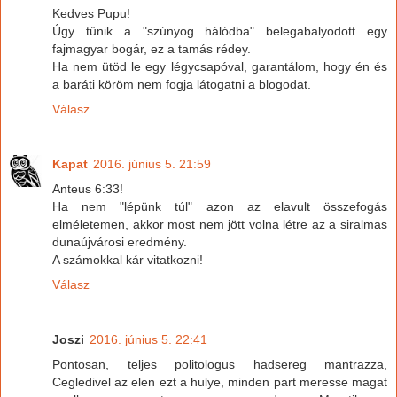
Kedves Pupu!
Úgy tűnik a "szúnyog hálódba" belegabalyodott egy
fajmagyar bogár, ez a tamás rédey.
Ha nem ütöd le egy légycsapóval, garantálom, hogy én és
a baráti köröm nem fogja látogatni a blogodat.
Válasz
Kapat
2016. június 5. 21:59
Anteus 6:33!
Ha nem "lépünk túl" azon az elavult összefogás
elméletemen, akkor most nem jött volna létre az a siralmas
dunaújvárosi eredmény.
A számokkal kár vitatkozni!
Válasz
Joszi
2016. június 5. 22:41
Pontosan, teljes politologus hadsereg mantrazza,
Cegledivel az elen ezt a hulye, minden part meresse magat