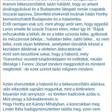
trianoni békeszerződést, talán hálából, hogy az antant
jóváhagyásával és a Budapestre látogató román csapatok
lószarát taposva, Stromfeld elrekvirált lovának hátán Horthy
bemasírozhatott Budapestre és a hatalomba.
Erről nemigen esik szó, mint ahogy arról sem, hogy egyedül
Lenin emelte fel szavát Trianon ellen, mikor így írt:
"Rájuk
erőszakolták a békét, de ez a béke uzsorás béke, gyilkosok
és mészárosok békéje... hallatlan béke, rabló béke... ez nem
béke, ezek olyan feltételek, amelyeket útonállók késsel a
kezükben diktálnak a védtelen áldozatoknak."
Arról sem beszélünk sokat, hogy a háborút, mely
Trianonhoz vezetett tulajdonképpen mi indítottuk, miután
őfelsége I. Ferenc József mindent meggondolt és mindent
megfontolt - de ezek szerint talán mégsem mindent.
Aztán elvesztettük a háborút és a békeszerződés aláírása
után elkezdtük sajnálni magunkat, mint a történelem
folyamán már annyiszor - ez töretlen tradíciónk azóta is.
Mint ahogy a bűnbakkeresés is.
Hogy Horthy ezt Károlyi Mihályban, a komcsikban meg
Linder Béla hadügyminiszterben találta meg, ezen nem