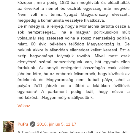
közepén, mire pedig 1920-ban meghívták és előadhatták
az érveiket a német és osztrák egyezség már megvolt.
Nem volt mit tenni...Nyugat Magyarország elveszett,
mégpedig a kommunista veszélyre hivatkozva.
De mindegy is, a lényeg, hogy a Monarchia tartotta össze a
sok nemzetiséget.... ha a magyar politikusokon múlt
volna,már rég szétesett volna a rossz nemzetiség politika
miatt. 60 évig békében fejlődött Magyarország is. De
nekünk akkor is állandóan ellenséget kellett keresni. Ezt a
szép hagyományt folytatjuk tovább. Mivel most csak
elenyésző számú nemzetiségünk van, hát egymás ellen
fordulunk. Az annyit emlegetett összefogás csak akkor
jöhetne létre, ha az emberek felismernék, hogy közösek az
érdekeink és Magyarország nem futball pálya, ahol a
pályán 2x11 játszik és a többi a lelátókon üvöltözik
egymásra! A parlament pedig leáll, hogy nézze a
mérkőzést....Nagyon mélyre süllyedtünk.
Válasz
PuPu
2016. június 5. 11:17
A Tanácsköztársaság négy hónapig dúlt, aztán Horthy dúlt,