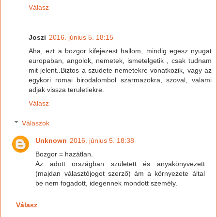
Válasz
Joszi
2016. június 5. 18:15
Aha, ezt a bozgor kifejezest hallom, mindig egesz nyugat
europaban, angolok, nemetek, ismetelgetik , csak tudnam
mit jelent..Biztos a szudete nemetekre vonatkozik, vagy az
egykori romai birodalombol szarmazokra, szoval, valami
adjak vissza teruletiekre.
Válasz
Válaszok
Unknown
2016. június 5. 18:38
Bozgor = hazátlan.
Az adott országban született és anyakönyvezett
(majdan választójogot szerző) ám a környezete által
be nem fogadott, idegennek mondott személy.
Válasz