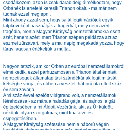
csodálkozom, azon is csak darabideig álmélkodtam, hogy
Orbánék is errefelé keresik Trianon okait, - ma már nem
tudnak ezzel meglepni.
Mint ahogy azzal sem, hogy saját legitimációjuk egyik
talpköveként használják a tragédiát, mely nem azért
tragédia, mert a Magyar Királyság nemzetállamokra esett
szét, hanem azért, mert Trianon szépen példázza azt az
eszmei zűrzavart, mely a mai napig megakadályozza, hogy
tárgyilagosan értékeljük a múltat.
Nagyon tetszik, amikor Orbán az európai nemzetállamokról
elmélkedik, ezzel párhuzamosan a Trianon által érintett
nemzetiségek államalapítási szándékának legitimitását
kétségbe vonja, és ebben a vesztett háború óta eltelt száz
év sem zavarja.
Ami száz évvel ezelőtt világtrend volt, a nemzetállamok
létrehozása - az mára a haladás gátja, és sajnos, a gát
építgetésében a mi Áldott Vezérünk, akit az Úr küldött
nékünk, olyan szorgalmas, mint liba a vetés
csipegetésében.
A Magyar Királyság szétesése nem a háború végén