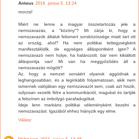
Anteus
2016. június 5. 13:24
morzsi!
Miért ne lenne a magyar összetartozás jele a
nemszavazás, a "közöny"? Mi zárja ki, hogy a
nemszavazók általuk felismert sorsközössége miatt tart ott
az ország, ahol? Ha nem politikai tettegységként
manifesztálódik, de egységes álláspontként igen? A
nemszavazó nem hülye, ha határozott, bár nem kikiáltott
álláspontja van! Mi van ha meggyőződés áll a
nemszavazás mögött?
Az, hogy a nemzet sorsáért olyanok aggódnak a
leghangosabban, és a leginkább folyamatosan, akik nem
ismernek valójában egy nemszavazót sem, csak azt hiszik,
súlyosan vezetik félre a kommunikációt, magukat és tartják
a felszínen az imbolygó parafadugókat.
Ideje lenn markáns politikai véleményként kezelni a
nemszavazást. Igazából ehhez hiányzik egy elme.
Válasz