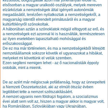
kezdődött, dolgozgattak azon már jónéhányan előtte is,
elsősorban a magyar uralkodó osztályok, melyek mereven
elzárkóztak a nemzetiségek által igényelt autonómiák
megadásától, lenézően nyilatkoztak a nemzetiségekről, a
magyarság istentől elrendelt primátusáról és a magyar
kultúrfölényről szónokoltak.
A háborúban aztán a szónoklatok mögül elfogyott az erő, és
a nemzetiségek ezt azonnal ki is használták, természetesen
az ilyen esetekben tapasztalható mohósággal és
erőszakossággal.
De ez ma már történelem, és ma a nemzetiségekből létrejött
nemzetáállamok sokszor követik el ugyanazokat a hibákat,
melyeket mi követtünk el velük szemben.
Ezen segíteni nemigen lehet - az ő nacionalistáik éppoly
ostobák, mint a mieink.
De az azért már mégiscsak pofátlanság, hogy az ünnepelteti
a Nemzeti Összetartozást, aki az elmúlt ötszáz évben
legtöbbet tette a nemzet szétszakításáért.
A nemzet ugyanis nem földrajzi fogalom, a szocializmus
évei alatt sem volt az, hiszen a magyar akkor is magyar volt,
ha Romániában, Szlovákiában vagy Ukrajnában,