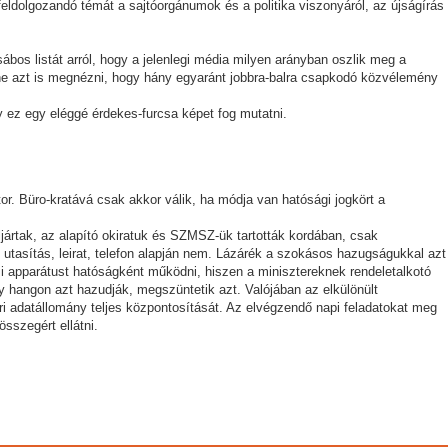
dolgozandó témát a sajtóorgánumok és a politika viszonyáról, az újságírás
ábos listát arról, hogy a jelenlegi média milyen arányban oszlik meg a
enne azt is megnézni, hogy hány egyaránt jobbra-balra csapkodó közvélemény
 ez egy eléggé érdekes-furcsa képet fog mutatni.
tor. Büro-kratává csak akkor válik, ha módja van hatósági jogkört a
jártak, az alapító okiratuk és SZMSZ-ük tartották kordában, csak
 utasítás, leirat, telefon alapján nem. Lázárék a szokásos hazugságukkal azt
mi apparátust hatóságként működni, hiszen a minisztereknek rendeletalkotó
gy hangon azt hazudják, megszüntetik azt. Valójában az elkülönült
ári adatállomány teljes központosítását. Az elvégzendő napi feladatokat meg
összegért ellátni.