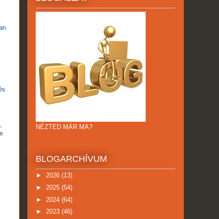
an
és
,
NÉZTED MÁR MA?
e
BLOGARCHÍVUM
►
2026
(13)
►
2025
(54)
►
2024
(64)
►
2023
(46)