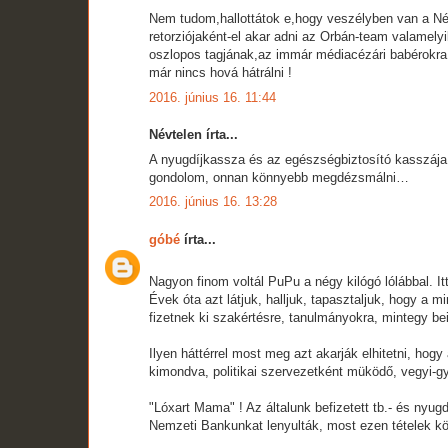
Nem tudom,hallottátok e,hogy veszélyben van a Né
retorziójaként-el akar adni az Orbán-team valamely
oszlopos tagjának,az immár médiacézári babérokra
már nincs hová hátrálni !
2016. június 16. 11:44
Névtelen írta...
A nyugdíjkassza és az egészségbiztosító kasszája
gondolom, onnan könnyebb megdézsmálni…
2016. június 16. 13:28
góbé
írta...
Nagyon finom voltál PuPu a négy kilógó lólábbal. It
Évek óta azt látjuk, halljuk, tapasztaljuk, hogy a m
fizetnek ki szakértésre, tanulmányokra, mintegy b
Ilyen háttérrel most meg azt akarják elhitetni, hog
kimondva, politikai szervezetként müködő, vegyi-g
"Lóxart Mama" ! Az általunk befizetett tb.- és nyugd
Nemzeti Bankunkat lenyulták, most ezen tételek k