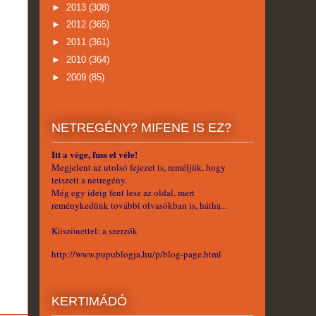
►
2013
(308)
►
2012
(365)
►
2011
(361)
►
2010
(364)
►
2009
(85)
NETREGÉNY? MIFENE IS EZ?
Itt a vége, fuss el véle!
Megjelent az utolsó fejezet is, reméljük, hogy
tetszett a netregény.
Még egy ideig fent lesz az oldal, mert
reménykedünk további olvasókban is, hátha...
Köszönettel: a szerzők
http://www.pupublogja.hu/p/blog-page.html
KERTIMÁDÓ