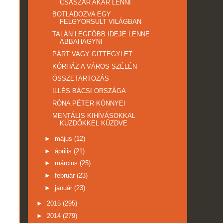
CSÁSZÁR AKAR LENNI
BOTLADOZVA EGY
FELGYORSULT VILÁGBAN
TALÁN LEGFŐBB IDEJE LENNE
ABBAHAGYNI
PÁRT VAGY GITTEGYLET
KÓRHÁZ A VÁROS SZÉLÉN
ÖSSZETARTOZÁS
ILLÉS BÁCSI ORSZÁGA
RÓNA PÉTER KÖNNYEI
MENTÁLIS KIHÍVÁSOKKAL
KÜZDŐKKEL KÜZDVE
►
május
(12)
►
április
(21)
►
március
(25)
►
február
(23)
►
január
(23)
►
2015
(295)
►
2014
(279)