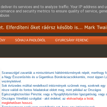
deliver its services and to analyze traffic. Your IP address and 
formance and security metrics to ensure quality of service, gen
abuse.
ÉNY
SÓHAJ A PADLÓRÓL
GYURCSÁNY FERENC
Szanaszéjjel zavarták a minisztériumi háttérintézmények népét, merthogy fo
a Nagy Ésszerűsítés és a Gigantikus Bürokráciacsökkentés, most éppen L
vezényletével.
Sok évtizedes múlttal rendelkező intézmények szűnnek meg, ezeknek egy
része valódi és fontos feladatokat oldott meg, mint például az Országos
Egészségbiztosítási Pénztár, vagy a Nyugdíjfolyósítási Igazgatóság, vagy 
Országos Vérellátó szolgálat - akit érdekel, az
elolvashatja a listát,
meglehetősen hosszú.