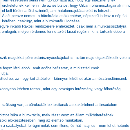
Természetesen senki nem gondolhatja azt, hogy egy intézménynek
örökéletűnek kell lenni, de az se biztos, hogy Orbán rohamosztagainak min
el kell törölni a föld színéről, ami hatalomrajutása előtt is létezett.
A cél persze nemes, a bürokrácia csökkentése, népszerű is lesz a nép fiai
körében, csakúgy, mint a bürokraták üldözése.
 egyre inkább Rákosi rendszerére emlékeztet, csak nem a munkásosztályra
mlegeti, melyen érdemes lenne azért kicsit rugózni: ki is tartozik ebbe a
szik magukkal pénzestarisznyácskájukat is, aztán majd elgazdálkodik vele a
se fogsz látni abból, amit adóba befizetsz, a minisztériumok
útja.
tted be, az - egy-két áttétellel - könnyen kiköthet akár a mészároslőrincnek
 könnyebb kézben tartani, mint egy országos intézmény, vagy főhatóság
- szükség van, a bürokraták biztosítanák a szakértelmet a társadalom
biztosítéka a bürokrácia, mely részt vesz az állam működtetésének
ásoki előkészítésében, meg az elemző munkában.
a szabályokat felrúgni nekik sem illene, és hát - sajnos - nem lehet hetente