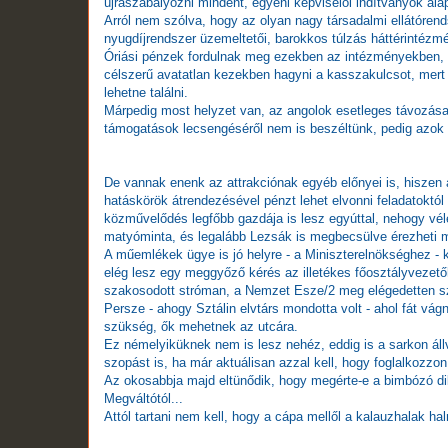
újraszabályozni mindent, egyéni képviselői indítványok ala
Arról nem szólva, hogy az olyan nagy társadalmi ellátóren
nyugdíjrendszer üzemeltetői, barokkos túlzás háttérintéz
Óriási pénzek fordulnak meg ezekben az intézményekben, é
célszerű avatatlan kezekben hagyni a kasszakulcsot, mert 
lehetne találni.
Márpedig most helyzet van, az angolok esetleges távozása
támogatások lecsengéséről nem is beszéltünk, pedig azok 
De vannak enenk az attrakciónak egyéb előnyei is, hiszen a
hatáskörök átrendezésével pénzt lehet elvonni feladatoktól 
közművelődés legfőbb gazdája is lesz egyúttal, nehogy véle
matyóminta, és legalább Lezsák is megbecsülve érezheti m
A műemlékek ügye is jó helyre - a Miniszterelnökséghez - ke
elég lesz egy meggyőző kérés az illetékes főosztályvezető
szakosodott stróman, a Nemzet Esze/2 meg elégedetten szem
Persze - ahogy Sztálin elvtárs mondotta volt - ahol fát vág
szükség, ők mehetnek az utcára.
Ez némelyiküknek nem is lesz nehéz, eddig is a sarkon állva
szopást is, ha már aktuálisan azzal kell, hogy foglalkozzon
Az okosabbja majd eltünődik, hogy megérte-e a bimbózó dik
Megváltótól...
Attól tartani nem kell, hogy a cápa mellől a kalauzhalak hal