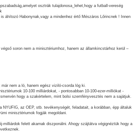
pszabadság,amelyet osztrák tulajdonosa_lehet,hogy a futball-vereség
ik
 is áhítozó Habonynak,vagy a mindenhez értő Mészáros Lőrincnek ! Innen
 végső soron nem a minisztériumhoz, hanem az államkincstárhoz kerül –
t már nem a ló, hanem egész viziló-csorda lóg ki.
inisztériumok 10-100 milliárdokat, - pontosabban 10-100-ezer-milliókat -
eismervén hogy a szakértelem, mint bolsi szemfényvesztés nem a sajátjuk.
y a NYUFIG, az OEP, stb. tevékenységét, feladatait, a korábban, épp általuk
yümi minisztériumok fogják megoldani.
ij-milliárdok felett akarnak diszponálni. Ahogy szájtátva végignéztük hogy a
övetkeznek.