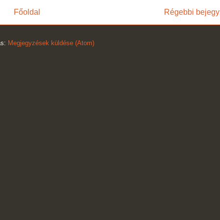
Főoldal
Régebbi bejegy
ás:
Megjegyzések küldése (Atom)