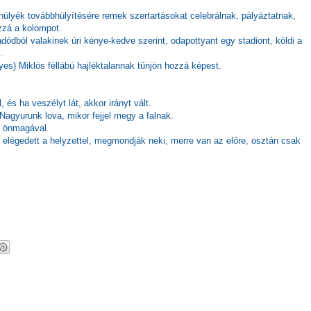
ülyék továbbhülyítésére remek szertartásokat celebrálnak, pályáztatnak,
zzá a kolompot.
adódból valakinek úri kénye-kedve szerint, odapottyant egy stadiont, köldi a
.
s) Miklós féllábú hajléktalannak tűnjön hozzá képest.
 és ha veszélyt lát, akkor irányt vált.
Nagyurunk lova, mikor fejjel megy a falnak.
z önmagával.
 elégedett a helyzettel, megmondják neki, merre van az előre, osztán csak