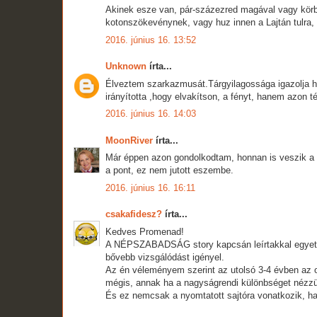
Akinek esze van, pár-százezred magával vagy körbe
kotonszökevénynek, vagy huz innen a Lajtán tulra,
2016. június 16. 13:52
Unknown
írta...
Élveztem szarkazmusát.Tárgyilagossága igazolja hi
irányította ,hogy elvakítson, a fényt, hanem azo
2016. június 16. 14:03
MoonRiver
írta...
Már éppen azon gondolkodtam, honnan is veszik a
a pont, ez nem jutott eszembe.
2016. június 16. 16:11
csakafidesz?
írta...
Kedves Promenad!
A NÉPSZABADSÁG story kapcsán leírtakkal egyetért
bővebb vizsgálódást igényel.
Az én véleményem szerint az utolsó 3-4 évben az or
mégis, annak ha a nagyságrendi különbséget nézz
És ez nemcsak a nyomtatott sajtóra vonatkozik, ha