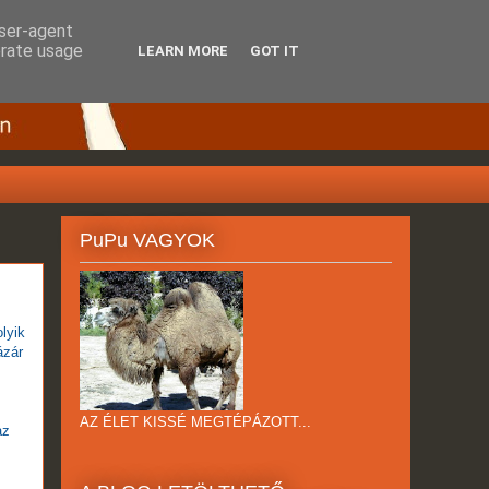
user-agent
erate usage
LEARN MORE
GOT IT
PuPu VAGYOK
lyik
ázár
AZ ÉLET KISSÉ MEGTÉPÁZOTT...
az