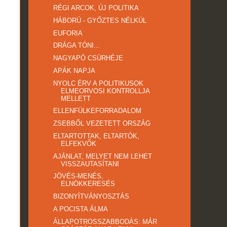
RÉGI ARCOK, ÚJ POLITIKA
HÁBORÚ - GYŐZTES NÉLKÜL
EUFORIA
DRÁGA TÓNI...
NAGYAPÓ CSÜRHÉJE
APÁK NAPJA
NYOLC ÉRV A POLITIKUSOK
ELMEORVOSI KONTROLLJA
MELLETT
ELLENFÜLKEFORRADALOM
ZSEBBŐL VEZETETT ORSZÁG
ELTARTOTTAK, ELTARTÓK,
ELFEKVŐK
AJÁNLAT, MELYET NEM LEHET
VISSZAUTASÍTANI
JÖVÉS-MENÉS,
ELNÖKKERESÉS
BIZONYÍTVÁNYOSZTÁS
A POCISTA ÁLMA
ÁLLAPOTROSSZABBODÁS: MÁR