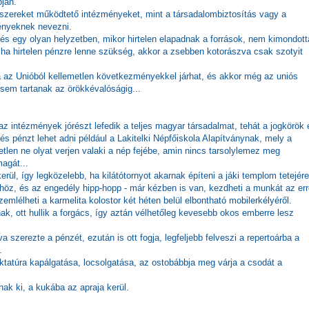
pján.
dszereket működtető intézményeket, mint a társadalombiztosítás vagy a
ményeknek nevezni.
s egy olyan helyzetben, mikor hirtelen elapadnak a források, nem kimondott
ha hirtelen pénzre lenne szükség, akkor a zsebben kotorászva csak szotyit
 az Unióból kellemetlen következményekkel járhat, és akkor még az uniós
sem tartanak az örökkévalóságig...
z intézmények jórészt lefedik a teljes magyar társadalmat, tehát a jogkörök 
és pénzt lehet adni például a Lakitelki Népfőiskola Alapítványnak, mely a
tlen ne olyat verjen valaki a nép fejébe, amin nincs tarsolylemez meg
agát...
rül, így legközelebb, ha kilátótornyot akarnak építeni a jáki templom tetejére
höz, és az engedély hipp-hopp - már kézben is van, kezdheti a munkát az err
lélheti a karmelita kolostor két héten belül elbontható mobilerkélyéről.
nak, ott hullik a forgács, így aztán vélhetőleg kevesebb okos emberre lesz
 szerezte a pénzét, ezután is ott fogja, legfeljebb felveszi a repertoárba a
.
tatúra kapálgatása, locsolgatása, az ostobábbja meg várja a csodát a
nak ki, a kukába az apraja kerül.