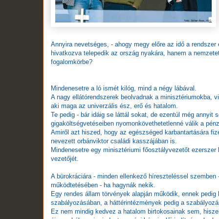
Annyira nevetséges, - ahogy megy előre az idő a rendszer
hivatkozva telepedik az ország nyakára, hanem a nemzetet e
fogalomkörbe?
Mindenesetre a ló ismét kilóg, mind a négy lábával.
A nagy ellátórendszerek beolvadnak a minisztériumokba, vi
aki maga az univerzális ész, erő és hatalom.
Te pedig - bár idáig se láttál sokat, de ezentúl még annyit 
gigaköltségvetéseiben nyomonkövethetetlenné válik a pénz 
Amiről azt hiszed, hogy az egészséged karbantartására fize
nevezett orbánviktor családi kasszájában is.
Mindenesetre egy minisztériumi főosztályvezetőt ezerszer
vezetőjét.
A bürokráciára - minden ellenkező híreszteléssel szemben 
működtetésében - ha hagynák nekik.
Egy rendes állam törvények alapján működik, ennek pedig 
szabályozásában, a háttérintézmények pedig a szabályoz
Ez nem mindig kedvez a hatalom birtokosainak sem, hiszen 