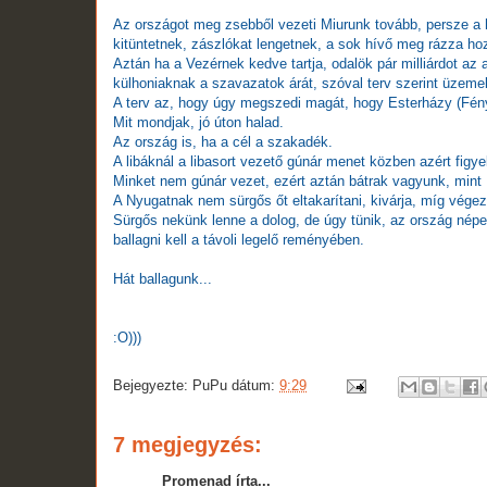
Az országot meg zsebből vezeti Miurunk tovább, persze a h
kitüntetnek, zászlókat lengetnek, a sok hívő meg rázza ho
Aztán ha a Vezérnek kedve tartja, odalök pár milliárdot az 
külhoniaknak a szavazatok árát, szóval terv szerint üzemel
A terv az, hogy úgy megszedi magát, hogy Esterházy (Fénye
Mit mondjak, jó úton halad.
Az ország is, ha a cél a szakadék.
A libáknál a libasort vezető gúnár menet közben azért figyel,
Minket nem gúnár vezet, ezért aztán bátrak vagyunk, mint 
A Nyugatnak nem sürgős őt eltakarítani, kivárja, míg vége
Sürgős nekünk lenne a dolog, de úgy tünik, az ország népe
ballagni kell a távoli legelő reményében.
Hát ballagunk...
:O)))
Bejegyezte:
PuPu
dátum:
9:29
7 megjegyzés:
Promenad írta...