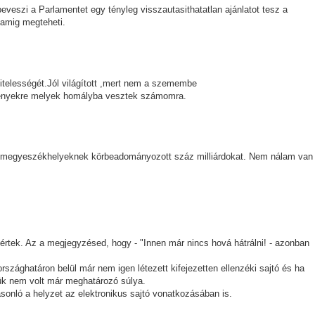
veszi a Parlamentet egy tényleg visszautasithatatlan ajánlatot tesz a
 amig megteheti.
telességét.Jól világított ,mert nem a szemembe
n tényekre melyek homályba vesztek számomra.
 megyeszékhelyeknek körbeadományozott száz milliárdokat. Nem nálam van
ek. Az a megjegyzésed, hogy - "Innen már nincs hová hátrálni! - azonban
szághatáron belül már nem igen létezett kifejezetten ellenzéki sajtó és ha
ük nem volt már meghatározó súlya.
sonló a helyzet az elektronikus sajtó vonatkozásában is.