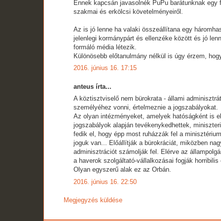
Ennek kapcsán javasolnék PuPu barátunknak egy fel
szakmai és erkölcsi követelményeiről.
Az is jó lenne ha valaki összeállítana egy háromhas
jelenlegi kormánypárt és ellenzéke között és jó l
formáló média létezik.
Különösebb előtanulmány nélkül is úgy érzem, hogy
2016. június 16. 17:15
anteus írta...
A köztisztviselő nem bürokrata - állami adminisztrá
személyéhez vonni, értelmeznie a jogszabályokat.
Az olyan intézményeket, amelyek hatóságként is el
jogszabályok alapján tevékenykedhettek, miniszteri
fedik el, hogy épp most ruházzák fel a minisztériu
joguk van... Előállítják a bürokráciát, miközben na
adminisztrációt számolják fel. Elérve az állampolg
a haverok szolgáltató-vállalkozásai fogják horribilis 
Olyan egyszerű alak ez az Orbán.
2016. június 16. 22:50
Megjegyzés küldése