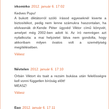
irkomirko
2012. január 6. 17:02
Kedves Pupu!
A bukott diktátorról szóló írásod egyeseknél kiverte a
biztosítékot, pedig nem lenne számukra haszontalan, ha
elolvasnák dr.Kende Péter ügyvéd Viktor című könyvét,
amelyet még 2002-ben adott ki. Az író nemrégen azt
nyilatkozta: a mai helyzetet látva nem gondolta, hogy
akkoribam milyen óvatos volt a személyiség
megítélésében.
Válasz
Névtelen
2012. január 6. 17:10
Orbán Viktort és tsait a rezsim bukása után felelősségre
kell vonni független bíróság előtt!
MEASZ!
Válasz
Ego
2012. január 6. 17:11