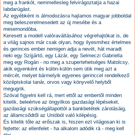
meg a frankót, nemmellesleg felvirágoztatja a hazai
labdarúgást.
Az egyébként is álmodozásra hajlamos magyar jobboldal
meg beleszerelmesedett az új mesébe és a
mesemondóba.
Keresett a modell valóraváltásához végrehajtókat is, de
a világ sajnos már csak olyan, hogy ilyesmihez értelmes
és gerinces ember nemigen adja a nevét, hát maradt
neki egy Szijjártó, egy Lázár, egy Selmeczi Gabriella
meg egy Rogán - no meg a szupertehetséges Matolcsy,
akik egyenként és külön-külön sem ütik meg azt a
mércét, melyet bármelyik egyenes gerinccel rendelkező
középiskolai tanár, orvos vagy könyvelő helyből
megugrik.
Szóval figyelni kell rá, mert ettől az embertől minden
kitelik, beleértve az öngyilkos gazdasági lépéseket,
gazdasági szükségállapottól a bankbetétek zárolásáig,
az államcsődtől az Unióból való kilépésig.
És kitelik tőle az erőszak is, hiszen ezt világosan ki is
fejtette: az ellenfelet - ha alkalom adódik rá - meg kell