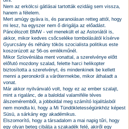
ölni.
Nem az erkölcsi gátlásai tartották ezidáig sem vissza,
hanem a félelem.
Mert amúgy gyáva is, és paranoiásan retteg attól, hogy
mi lesz, ha egyszer nem ő dirigálja az előadást.
Páncélozott BMW - vel menekült el az Astoriától is,
akkor, mikor kedves csőcseléke tombolásától kísérve
Gyurcsány és néhány tökös szocialista politikus este
koszorúzott az 56-os emlékműnél.
Mikor Szlovéniába ment vonattal, a szerelvénye előtt
előfutó mozdony szalad, felette harci helikopter
biztosította a szerelvényt, és mindenkinek be kellett
menni a peronokról a várótermekbe, mikor áthaladt a
vonat.
Már akkor nyilvánvaló volt, hogy ez az ember szalajt,
mint a rigalánc, de a baloldal valamiféle téves
álszeméremből, a jobboldal meg számító lojalitásból
nem mondta ki, hogy a Mi Tündökletességünkhöz képest
Süsü, a sárkány egy akadémikus.
Elszomorító, hogy a társadalom a mai napig tűri, hogy
egy olyan beteg cibálja a szakadék felé, akiről egy