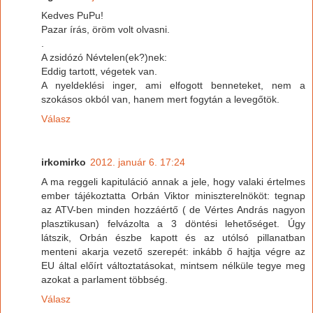
Kedves PuPu!
Pazar írás, öröm volt olvasni.
.
A zsidózó Névtelen(ek?)nek:
Eddig tartott, végetek van.
A nyeldeklési inger, ami elfogott benneteket, nem a
szokásos okból van, hanem mert fogytán a levegőtök.
Válasz
irkomirko
2012. január 6. 17:24
A ma reggeli kapituláció annak a jele, hogy valaki értelmes
ember tájékoztatta Orbán Viktor miniszterelnököt: tegnap
az ATV-ben minden hozzáértő ( de Vértes András nagyon
plasztikusan) felvázolta a 3 döntési lehetőséget. Úgy
látszik, Orbán észbe kapott és az utólsó pillanatban
menteni akarja vezető szerepét: inkább ő hajtja végre az
EU által előírt változtatásokat, mintsem nélküle tegye meg
azokat a parlament többség.
Válasz