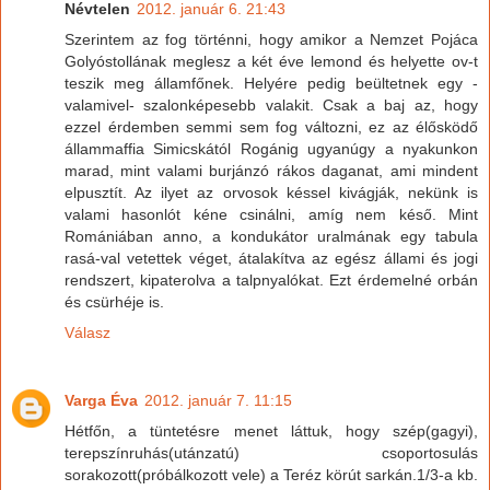
Névtelen
2012. január 6. 21:43
Szerintem az fog történni, hogy amikor a Nemzet Pojáca
Golyóstollának meglesz a két éve lemond és helyette ov-t
teszik meg államfőnek. Helyére pedig beültetnek egy -
valamivel- szalonképesebb valakit. Csak a baj az, hogy
ezzel érdemben semmi sem fog változni, ez az élősködő
állammaffia Simicskától Rogánig ugyanúgy a nyakunkon
marad, mint valami burjánzó rákos daganat, ami mindent
elpusztít. Az ilyet az orvosok késsel kivágják, nekünk is
valami hasonlót kéne csinálni, amíg nem késő. Mint
Romániában anno, a kondukátor uralmának egy tabula
rasá-val vetettek véget, átalakítva az egész állami és jogi
rendszert, kipaterolva a talpnyalókat. Ezt érdemelné orbán
és csürhéje is.
Válasz
Varga Éva
2012. január 7. 11:15
Hétfőn, a tüntetésre menet láttuk, hogy szép(gagyi),
terepszínruhás(utánzatú) csoportosulás
sorakozott(próbálkozott vele) a Teréz körút sarkán.1/3-a kb.