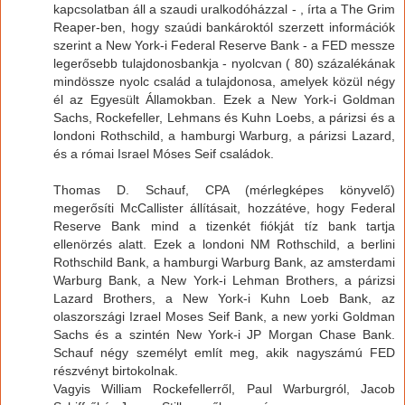
kapcsolatban áll a szaudi uralkodóházzal - , írta a The Grim
Reaper-ben, hogy szaúdi bankároktól szerzett információk
szerint a New York-i Federal Reserve Bank - a FED messze
legerősebb tulajdonosbankja - nyolcvan ( 80) százalékának
mindössze nyolc család a tulajdonosa, amelyek közül négy
él az Egyesült Államokban. Ezek a New York-i Goldman
Sachs, Rockefeller, Lehmans és Kuhn Loebs, a párizsi és a
londoni Rothschild, a hamburgi Warburg, a párizsi Lazard,
és a római Israel Móses Seif családok.
Thomas D. Schauf, CPA (mérlegképes könyvelő)
megerősíti McCallister állításait, hozzátéve, hogy Federal
Reserve Bank mind a tizenkét fiókját tíz bank tartja
ellenörzés alatt. Ezek a londoni NM Rothschild, a berlini
Rothschild Bank, a hamburgi Warburg Bank, az amsterdami
Warburg Bank, a New York-i Lehman Brothers, a párizsi
Lazard Brothers, a New York-i Kuhn Loeb Bank, az
olaszországi Izrael Moses Seif Bank, a new yorki Goldman
Sachs és a szintén New York-i JP Morgan Chase Bank.
Schauf négy személyt említ meg, akik nagyszámú FED
részvényt birtokolnak.
Vagyis William Rockefellerről, Paul Warburgról, Jacob