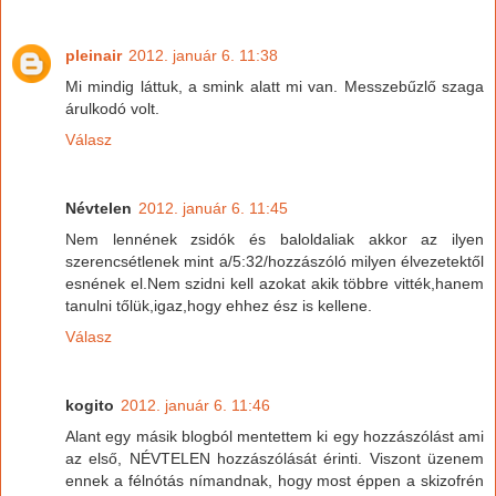
pleinair
2012. január 6. 11:38
Mi mindig láttuk, a smink alatt mi van. Messzebűzlő szaga
árulkodó volt.
Válasz
Névtelen
2012. január 6. 11:45
Nem lennének zsidók és baloldaliak akkor az ilyen
szerencsétlenek mint a/5:32/hozzászóló milyen élvezetektől
esnének el.Nem szidni kell azokat akik többre vitték,hanem
tanulni tőlük,igaz,hogy ehhez ész is kellene.
Válasz
kogito
2012. január 6. 11:46
Alant egy másik blogból mentettem ki egy hozzászólást ami
az első, NÉVTELEN hozzászólását érinti. Viszont üzenem
ennek a félnótás nímandnak, hogy most éppen a skizofrén