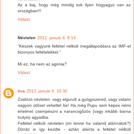
Az a baj, hogy még mindig sok ilyen húgyagyú van az
országban!!!
Válasz
Névtelen
2012. január 6. 8:14
"Készek vagyunk feltétel nélküli megállapodásra az IMF-el
bizonyos feltételekkel."
Mi ez, ha nem az agónia?
Válasz
éva
2012. január 6. 10:30
Zsidózó névtelen: vagy elgurult a gyógyszered, vagy valami
nagyon ütőset vehettél be! Ha még Pupu sem képes némi
értelmet csempészni a narancsgőzös (vagy inkább barna
trutyis) agyadba.
Feltétel nélküli névtelen (mi lenne ha valamit aláírnátok?)
Dönitz is így kezdte - aztán aláírta a feltétel nélküli