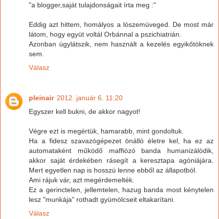
"a blogger,saját tulajdonságait írta meg :"
Eddig azt hittem, homályos a lószemüveged. De most már
látom, hogy együt voltál Orbánnal a pszichiatrián.
Azonban úgylátszik, nem használt a kezelés egyikőtöknek
sem.
Válasz
pleinair
2012. január 6. 11:20
Egyszer kell bukni, de akkor nagyot!
Végre ezt is megértük, hamarabb, mint gondoltuk.
Ha a fidesz szavazógépezet önálló életre kel, ha ez az
automataként működő maffiózó banda humanizálódik,
akkor saját érdekében rásegít a keresztapa agóniájára.
Mert egyetlen nap is hosszú lenne ebből az állapotból.
Ami rájuk vár, azt megérdemelték.
Ez a gerinctelen, jellemtelen, hazug banda most kénytelen
lesz "munkája" rothadt gyümölcseit eltakarítani.
Válasz