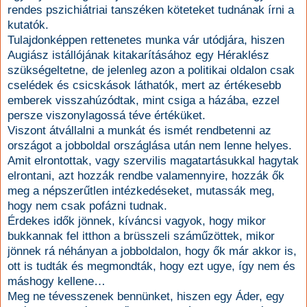
rendes pszichiátriai tanszéken köteteket tudnának írni a
kutatók.
Tulajdonképpen rettenetes munka vár utódjára, hiszen
Augiász istállójának kitakarításához egy Héraklész
szükségeltetne, de jelenleg azon a politikai oldalon csak
cselédek és csicskások láthatók, mert az értékesebb
emberek visszahúzódtak, mint csiga a házába, ezzel
persze viszonylagossá téve értéküket.
Viszont átvállalni a munkát és ismét rendbetenni az
országot a jobboldal országlása után nem lenne helyes.
Amit elrontottak, vagy szervilis magatartásukkal hagytak
elrontani, azt hozzák rendbe valamennyire, hozzák ők
meg a népszerűtlen intézkedéseket, mutassák meg,
hogy nem csak pofázni tudnak.
Érdekes idők jönnek, kíváncsi vagyok, hogy mikor
bukkannak fel itthon a brüsszeli száműzöttek, mikor
jönnek rá néhányan a jobboldalon, hogy ők már akkor is,
ott is tudták és megmondták, hogy ezt ugye, így nem és
máshogy kellene…
Meg ne tévesszenek bennünket, hiszen egy Áder, egy