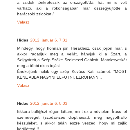
a zsidók tönkreteszik az országot!/Bár hát mi is volt
várható, aki a rokonságában már összegyűjtötte a
harácsoló zsidókat./
Válasz
Hidas
2012. január 6. 7:31
Mindegy, hogy honnan jön Heraklesz, csak jöjjön már, s
akkor ragadjuk meg a vellát, hányjuk ki a Szart, a
Szijgyártót,a Szép Szőke Szelmeczi Gabicát, Matolcsycskát
meg a többi okos tojást.
Énekeljünk nekik egy szép Kovács Kati számot: "MOST
KÉNE ABBA NAGYNI ELFUTNI, ELROHANNI..
Válasz
Hidas
2012. január 6. 8:03
Ekkora balf@szt régen láttam, mint ez a névtelen. Írass fel
szemüveget (szódavizes dioptriásat), meg nagyothalló
készüléket, s akkor talán észre veszed, hogy mi zajlik
körülötted!!!