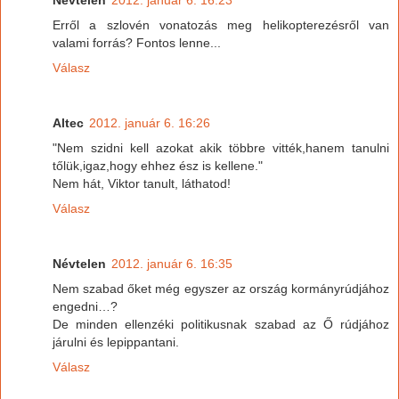
Erről a szlovén vonatozás meg helikopterezésről van
valami forrás? Fontos lenne...
Válasz
Altec
2012. január 6. 16:26
"Nem szidni kell azokat akik többre vitték,hanem tanulni
tőlük,igaz,hogy ehhez ész is kellene."
Nem hát, Viktor tanult, láthatod!
Válasz
Névtelen
2012. január 6. 16:35
Nem szabad őket még egyszer az ország kormányrúdjához
engedni…?
De minden ellenzéki politikusnak szabad az Ő rúdjához
járulni és lepippantani.
Válasz