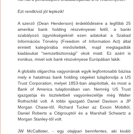
Ezt rendkívül jól leplezik!
A szerző (Dean Henderson) érdeklődésére a legfőbb 25
amerikai bank holding részvényesei felől, a banki
szabályozó ügynökségeknél ezen adatokat a Szabad
Információs Törvény (Freedom of Information Act) által
érintett kategóriába minősítették, majd megtagadták
kiadásukat "nemzetbiztonsági" okok miatt. Ez azért is
ironikus, mivel sok bank részvényese Európában lakik.
A globális oligarchia vagyonának egyik legfontosabb bázisa
mely e hatalmas bank holding cégeket tulajdonolja a US
Trust Corporation, melyet 1853-ban alapítottak, és most a
Bank of America tulajdonában van. Nemrég US Trust
igazgatója és tiszteletbeli vagyonkezelője még Walter
Rothschild volt. A többi igazgató Daniel Davison a JP
Morgan Chase-től, Richard Tucker az Exxon Mobiltól,
Daniel Roberts a Citigrouptól és a Marshall Schwartz a
Morgan Stanley-től volt.
JW McCallister, - egy olajipari bennfentes, aki kiváló