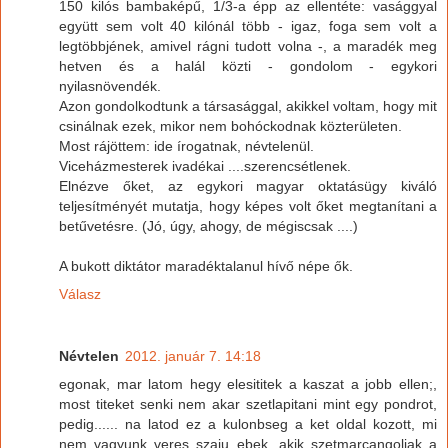
150 kilós bambaképű, 1/3-a épp az ellentéte: vasággyal
együtt sem volt 40 kilónál több - igaz, foga sem volt a
legtöbbjének, amivel rágni tudott volna -, a maradék meg
hetven és a halál közti - gondolom - egykori
nyilasnövendék.
Azon gondolkodtunk a társasággal, akikkel voltam, hogy mit
csinálnak ezek, mikor nem bohóckodnak közterületen.
Most rájöttem: ide írogatnak, névtelenül.
Viceházmesterek ivadékai ....szerencsétlenek.
Elnézve őket, az egykori magyar oktatásügy kiváló
teljesítményét mutatja, hogy képes volt őket megtanítani a
betűvetésre. (Jó, úgy, ahogy, de mégiscsak ....)
A bukott diktátor maradéktalanul hívő népe ők.
Válasz
Névtelen
2012. január 7. 14:18
egonak, mar latom hegy elesititek a kaszat a jobb ellen;,
most titeket senki nem akar szetlapitani mint egy pondrot,
pedig...... na latod ez a kulonbseg a ket oldal kozott, mi
nem vagyunk veres szaju ebek, akik szetmarcangoljak a