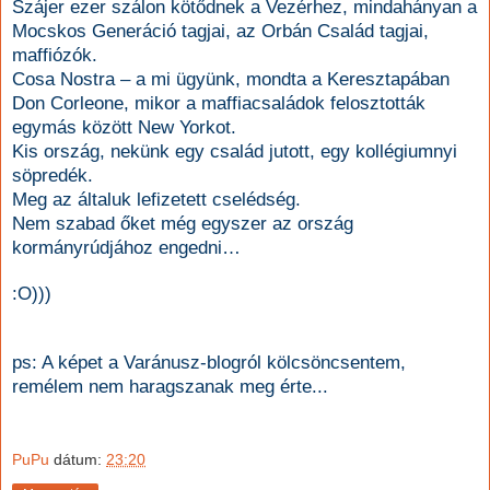
Szájer ezer szálon kötődnek a Vezérhez, mindahányan a
Mocskos Generáció tagjai, az Orbán Család tagjai,
maffiózók.
Cosa Nostra – a mi ügyünk, mondta a Keresztapában
Don Corleone, mikor a maffiacsaládok felosztották
egymás között New Yorkot.
Kis ország, nekünk egy család jutott, egy kollégiumnyi
söpredék.
Meg az általuk lefizetett cselédség.
Nem szabad őket még egyszer az ország
kormányrúdjához engedni…
:O)))
ps: A képet a Varánusz-blogról kölcsöncsentem,
remélem nem haragszanak meg érte...
PuPu
dátum:
23:20