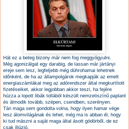
Hát ez a beteg bizony már nem fog meggyógyulni.
Még agonizálgat egy darabig, de lassan már jártányi
ereje sem lesz, legfeljebb még dührohamai lehetnek
időnként, de ha az állampolgárok megkapják az emelt
energiaszámlákat meg az adórendszer által megkurtított
fizetéseiket, akkor legjobban akkor teszi, ha fejére
húzza a lopott libák tollából készült nemzetiszínű paplant
és álmodik tovább, szépen, csendben, szerényen.
Tán maga sem gondolta volna, hogy ilyen hamar vége
lesz álomvilágának és lehet, még ma is abban él, hogy
ki tud mászni a saját maga által ásott gödörből, de ez
csak illúzió.