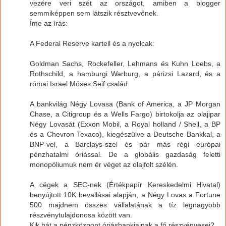
vezére veri szét az országot, amiben a blogger
semmiképpen sem látszik résztvevőnek.
Íme az írás:
A Federal Reserve kartell és a nyolcak:
Goldman Sachs, Rockefeller, Lehmans és Kuhn Loebs, a
Rothschild, a hamburgi Warburg, a párizsi Lazard, és a
római Israel Móses Seif család
A bankvilág Négy Lovasa (Bank of America, a JP Morgan
Chase, a Citigroup és a Wells Fargo) birtokolja az olajipar
Négy Lovasát (Exxon Mobil, a Royal holland / Shell, a BP
és a Chevron Texaco), kiegészülve a Deutsche Bankkal, a
BNP-vel, a Barclays-szel és pár más régi európai
pénzhatalmi óriással. De a globális gazdaság feletti
monopóliumuk nem ér véget az olajfolt szélén.
A cégek a SEC-nek (Értékpapír Kereskedelmi Hivatal)
benyújtott 10K bevallásai alapján, a Négy Lovas a Fortune
500 majdnem összes vállalatának a tíz legnagyobb
részvénytulajdonosa között van.
Kik hát a pénzközpont óriásbankjainak a fő részvényesei?