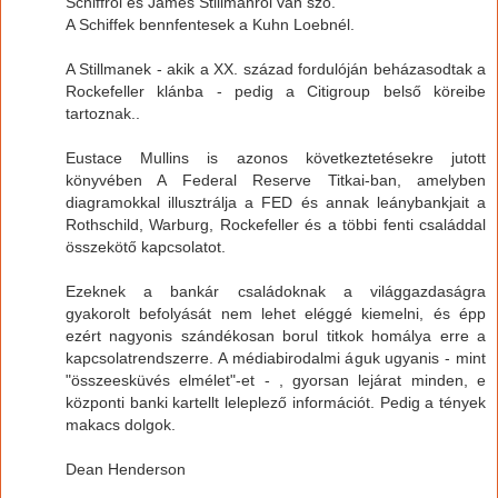
Schiffről és James Stillmanről van szó.
A Schiffek bennfentesek a Kuhn Loebnél.
A Stillmanek - akik a XX. század fordulóján beházasodtak a
Rockefeller klánba - pedig a Citigroup belső köreibe
tartoznak..
Eustace Mullins is azonos következtetésekre jutott
könyvében A Federal Reserve Titkai-ban, amelyben
diagramokkal illusztrálja a FED és annak leánybankjait a
Rothschild, Warburg, Rockefeller és a többi fenti családdal
összekötő kapcsolatot.
Ezeknek a bankár családoknak a világgazdaságra
gyakorolt befolyását nem lehet eléggé kiemelni, és épp
ezért nagyonis szándékosan borul titkok homálya erre a
kapcsolatrendszerre. A médiabirodalmi águk ugyanis - mint
"összeesküvés elmélet"-et - , gyorsan lejárat minden, e
központi banki kartellt leleplező információt. Pedig a tények
makacs dolgok.
Dean Henderson