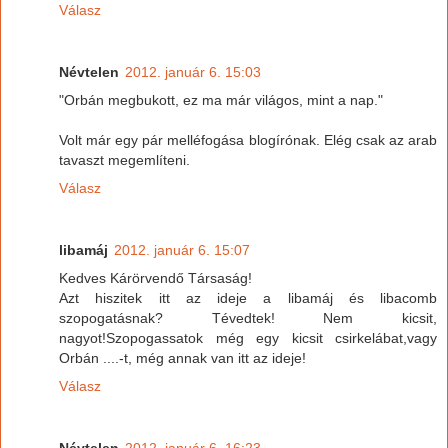
Válasz
Névtelen
2012. január 6. 15:03
"Orbán megbukott, ez ma már világos, mint a nap."
Volt már egy pár melléfogása blogírónak. Elég csak az arab
tavaszt megemlíteni.
Válasz
libamáj
2012. január 6. 15:07
Kedves Kárörvendő Társaság!
Azt hiszitek itt az ideje a libamáj és libacomb
szopogatásnak? Tévedtek! Nem kicsit,
nagyot!Szopogassatok még egy kicsit csirkelábat,vagy
Orbán ....-t, még annak van itt az ideje!
Válasz
Névtelen
2012. január 6. 16:23