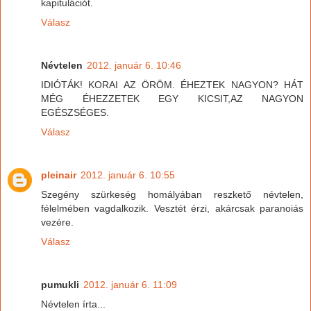
kapitulációt.
Válasz
Névtelen
2012. január 6. 10:46
IDIÓTÁK! KORAI AZ ÖRÖM. ÉHEZTEK NAGYON? HÁT
MÉG ÉHEZZETEK EGY KICSIT,AZ NAGYON
EGÉSZSÉGES.
Válasz
pleinair
2012. január 6. 10:55
Szegény szürkeség homályában reszkető névtelen,
félelmében vagdalkozik. Vesztét érzi, akárcsak paranoiás
vezére.
Válasz
pumukli
2012. január 6. 11:09
Névtelen írta...