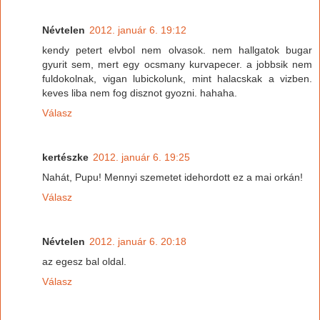
Névtelen
2012. január 6. 19:12
kendy petert elvbol nem olvasok. nem hallgatok bugar
gyurit sem, mert egy ocsmany kurvapecer. a jobbsik nem
fuldokolnak, vigan lubickolunk, mint halacskak a vizben.
keves liba nem fog disznot gyozni. hahaha.
Válasz
kertészke
2012. január 6. 19:25
Nahát, Pupu! Mennyi szemetet idehordott ez a mai orkán!
Válasz
Névtelen
2012. január 6. 20:18
az egesz bal oldal.
Válasz