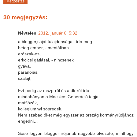
Megosztás
30 megjegyzés:
Névtelen
2012. január 6. 5:32
a blogger,saját tulajdonságait írta meg :
beteg ember, - mentálisan
erőszak-os,
erkölcsi gátlásai, - nincsenek
gyáva,
paranoiás,
szalajt,
Ezt pedig az mszp-ről és a dk-ról írta:
mindahányan a Mocskos Generáció tagjai,
maffiózók,
kollégiumnyi söpredék.
Nem szabad őket még egyszer az ország kormányrúdjához
engedni…
Sose legyen blogger írójának nagyobb élvezete, minthogy