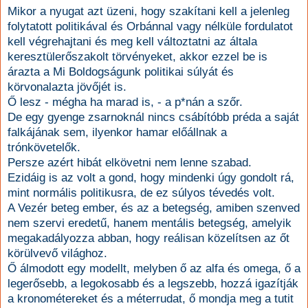
Mikor a nyugat azt üzeni, hogy szakítani kell a jelenleg
folytatott politikával és Orbánnal vagy nélküle fordulatot
kell végrehajtani és meg kell változtatni az általa
keresztülerőszakolt törvényeket, akkor ezzel be is
árazta a Mi Boldogságunk politikai súlyát és
körvonalazta jövőjét is.
Ő lesz - mégha ha marad is, - a p*nán a szőr.
De egy gyenge zsarnoknál nincs csábítóbb préda a saját
falkájának sem, ilyenkor hamar előállnak a
trónkövetelők.
Persze azért hibát elkövetni nem lenne szabad.
Ezidáig is az volt a gond, hogy mindenki úgy gondolt rá,
mint normális politikusra, de ez súlyos tévedés volt.
A Vezér beteg ember, és az a betegség, amiben szenved
nem szervi eredetű, hanem mentális betegség, amelyik
megakadályozza abban, hogy reálisan közelítsen az őt
körülvevő világhoz.
Ő álmodott egy modellt, melyben ő az alfa és omega, ő a
legerősebb, a legokosabb és a legszebb, hozzá igazítják
a kronométereket és a méterrudat, ő mondja meg a tutit