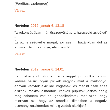
(Fordítás: szabogreg)
Válasz
Névtelen
2012. január 6. 13:18
"a rokonságában már összegyűjtötte a harácsoló zsidókat"
-
És az is szégyellje magát, aki szerint hazánkban dúl az
antiszemitizmus - ugye, első beíró?
Válasz
Névtelen
2012. január 6. 14:01
na most egy jot rohogtem, kora reggel, jol indult a napom.
kedves balsik, olyan picikek vagytok mint a nyulbogyo.
annyan vagytok akik ide irogatnak, es megint csak ehes
disznok makkal almodtok. kedves puputok joslata eddig
meg sohasem valt be. gondolkodtatok mar azon, hogy
miertvan az, hogy az amerikai filmekben a negativ,
ocsmany karaktereket mindig zsidok alakitjak?