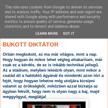
This site uses cookies from Google to deliver its services
and to analyze traffic. Your IP address and user-agent are
shared with Google along with performance and security
metrics to ensure quality of service, generate usage
statistics, and to detect and address abuse.
▼
LEARN MORE
GOT IT
2012. január 5., csütörtök
BUKOTT DIKTÁTOR
Orbán megbukott, ez ma már világos, mint a nap.
Hogy hogyan és mikor lehet végleg eltakarítani, már
csak ez a kérdés, de ez is inkább technikai jellegű.
Az a stádium, melyben leledzik olyan, mint mikor a
család áll a haldokló ágyánál és mindenki azon töri a
fejét, hogy hogyan lehetne még utoljára kicsípni
valamit az örökségből, miközben azzal bíztatja az
ágyban fekvőt, hogy nem is olyan nagy a baj, majd
meggyógyul, meglátja!